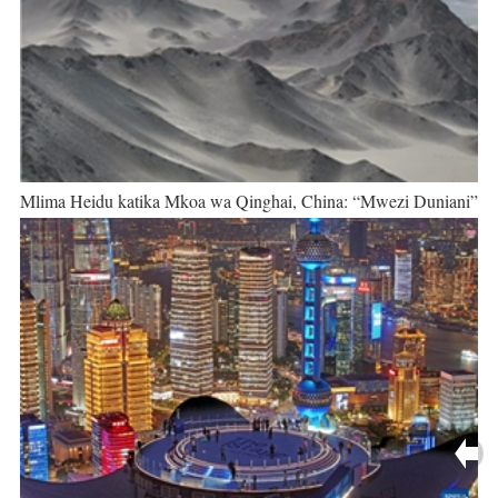
Mlima Heidu katika Mkoa wa Qinghai, China: “Mwezi Duniani”