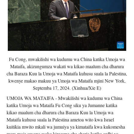
Fu Cong, mwakilishi wa kudumu wa China katika Umoja wa
Mataifa, akizungumza wakati wa kikao maalum cha dharura
cha Baraza Kuu la Umoja wa Mataifa kuhusu suala la Palestina,
kwenye makao makuu ya Umoja wa Mataifa mjini New York,
Septemba 17, 2024. (Xinhua/Xie E)
UMOJA WA MATAIFA - Mwakilishi wa kudumu wa China
katika Umoja wa Mataifa Fu Cong siku ya Jumanne katika
kikao maalum cha dharura cha Baraza Kuu la Umoja wa
Mataifa kuhusu suala la Palestina ametoa wito kwa Israel
kuitikia mwito mkali wa jumuiya ya kimataifa kwa kukomesha
mara moja uwepo wake kinyume cha sheria katika ardhi ya