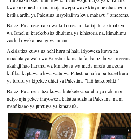
kwa kukomesha mara moja uwepo wake kinyume cha sheria
katika ardhi ya Palestina inayokaliwa kwa mabavu," amesema.
Balozi Fu amesema kuwa kukomesha ukaliaji huo kimabavu
wa Israel ni kurekebisha dhuluma ya kihistoria na, kimuhimu
zaidi, kuweka msingi wa amani.
Akisisitiza kuwa na nchi huru ni haki isiyoweza kuwa na
mbadala ya watu wa Palestina kama taifa, balozi huyo amesema
ukaliaji huo haramu wa kimabavu wa muda mrefu umezuia
kufikia kujitawala kwa watu wa Palestina na kuipa Israel kura
ya turufu ya kipekee dhidi ya Palestina. "Hii haikubaliki."
Balozi Fu amesisitiza kuwa, kutekeleza suluhu ya nchi mbili
ndiyo njia pekee inayoweza kutatua suala la Palestina, na ni
maafikiano ya jumuiya ya kimataifa.