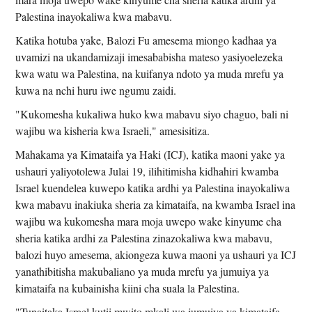
Palestina inayokaliwa kwa mabavu.
Katika hotuba yake, Balozi Fu amesema miongo kadhaa ya
uvamizi na ukandamizaji imesababisha mateso yasiyoelezeka
kwa watu wa Palestina, na kuifanya ndoto ya muda mrefu ya
kuwa na nchi huru iwe ngumu zaidi.
"Kukomesha kukaliwa huko kwa mabavu siyo chaguo, bali ni
wajibu wa kisheria kwa Israeli," amesisitiza.
Mahakama ya Kimataifa ya Haki (ICJ), katika maoni yake ya
ushauri yaliyotolewa Julai 19, ilihitimisha kidhahiri kwamba
Israel kuendelea kuwepo katika ardhi ya Palestina inayokaliwa
kwa mabavu inakiuka sheria za kimataifa, na kwamba Israel ina
wajibu wa kukomesha mara moja uwepo wake kinyume cha
sheria katika ardhi za Palestina zinazokaliwa kwa mabavu,
balozi huyo amesema, akiongeza kuwa maoni ya ushauri ya ICJ
yanathibitisha makubaliano ya muda mrefu ya jumuiya ya
kimataifa na kubainisha kiini cha suala la Palestina.
"Tunaitaka Israel kutii mwito mkali wa jumuiya ya kimataifa