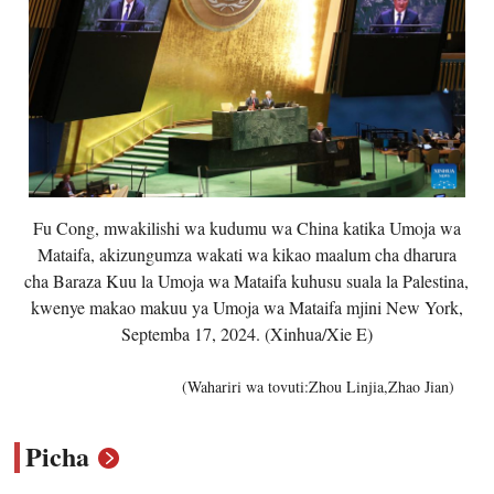
Fu Cong, mwakilishi wa kudumu wa China katika Umoja wa
Mataifa, akizungumza wakati wa kikao maalum cha dharura
cha Baraza Kuu la Umoja wa Mataifa kuhusu suala la Palestina,
kwenye makao makuu ya Umoja wa Mataifa mjini New York,
Septemba 17, 2024. (Xinhua/Xie E)
(Wahariri wa tovuti:Zhou Linjia,Zhao Jian)
Picha