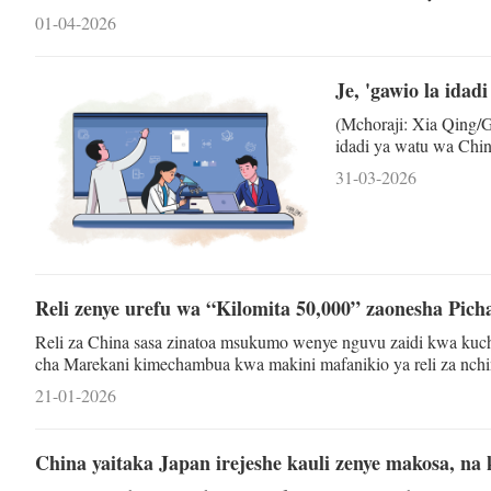
watu kujipatia kipato na hata "kusababisha mzunguko wa uchumi
01-04-2026
la kupotosha na kuleta mkanganyiko kwa makusudi, basi inaony
Je, 'gawio la idad
(Mchoraji: Xia Qing/
idadi ya watu wa Chi
maendeleo ya siku za 
31-03-2026
watu kwa rika." Madai
idadi ya watu lakini
iliyo nyuma ya maende
Reli zenye urefu wa “Kilomita 50,000” zaonesha Pic
Reli za China sasa zinatoa msukumo wenye nguvu zaidi kwa kuch
cha Marekani kimechambua kwa makini mafanikio ya reli za nchin
ya mtandao wa reli za China yameweka mfano wa kuigwa kwa nchi
21-01-2026
Kupatikana kwa mafanikio hayo ya "kilomita 50,000" kunatokana 
China yaitaka Japan irejeshe kauli zenye makosa, n