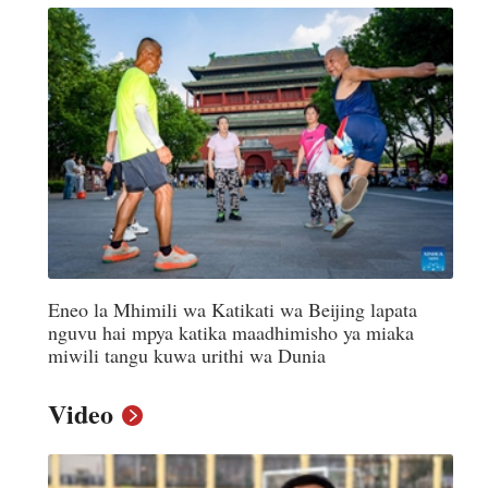
어
h
ês
o
Eneo la Mhimili wa Katikati wa Beijing lapata
лі
nguvu hai mpya katika maadhimisho ya miaka
miwili tangu kuwa urithi wa Dunia
ทย
Video
layu
κά