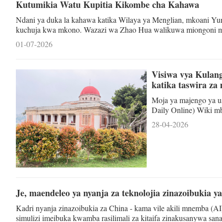
Kutumikia Watu Kupitia Kikombe cha Kahawa
Ndani ya duka la kahawa katika Wilaya ya Menglian, mkoani Y
kuchuja kwa mkono. Wazazi wa Zhao Hua walikuwa miongoni 
humo. "Baba yangu alilima kahawa maisha yake yote, lakini ye
01-07-2026
Hakujua mahali maharagwe hayo machungu ya kahawa yalikuwa yak
kuyanunua, na aliwe
Visiwa vya Kulang
katika taswira za
Moja ya majengo ya u
Daily Online) Wiki mbil
kutembelea Kisiwa ch
28-04-2026
Xiamen katika Mkoa w
mengi yenye kuvutia, 
na niliyepata kuitem
Je, maendeleo ya nyanja za teknolojia zinazoibukia
Kadri nyanja zinazoibukia za China - kama vile akili mnemba (AI),
simulizi imeibuka kwamba rasilimali za kitaifa zinakusanywa sana