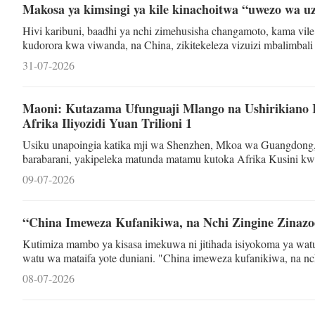
Makosa ya kimsingi ya kile kinachoitwa “uwezo wa uz
Hivi karibuni, baadhi ya nchi zimehusisha changamoto, kama v
kudorora kwa viwanda, na China, zikitekeleza vizuizi mbalimbal
uzalishaji wa China kuliko mahitaji ya soko." Ili kukabiliana n
31-07-2026
Wizara ya Biashara ya China imechapisha waraka uliopewa kic
Uzali
Maoni: Kutazama Ufunguaji Mlango na Ushirikiano 
Afrika Iliyozidi Yuan Trilioni 1
Usiku unapoingia katika mji wa Shenzhen, Mkoa wa Guangdong, C
barabarani, yakipeleka matunda matamu kutoka Afrika Kusini k
ushuru wa forodha kushuka kutoka asilimia 10 hadi sifuri, ghara
09-07-2026
20,000," amesema Luo Shengcong, Meneja Mkuu wa Kampuni ya K
Mw
“China Imeweza Kufanikiwa, na Nchi Zingine Zinazo
Kutimiza mambo ya kisasa imekuwa ni jitihada isiyokoma ya watu
watu wa mataifa yote duniani. "China imeweza kufanikiwa, na nchi zingine zinazoendelea zinaweza kufanikiwa vilevile."
"Tumedhamiria kithabiti kusukuma mbele ujenzi wa mambo ya ki
08-07-2026
na dunia kupitia ufunguaji mlango wa kiwango cha juu, tutaingiz