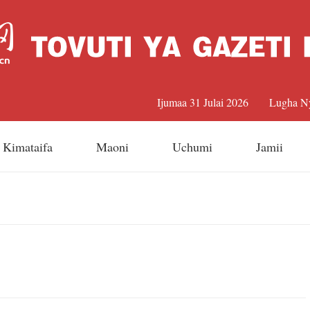
Ijumaa 31 Julai 2026
Lugha N
中文
Kimataifa
Maoni
Uchumi
Jamii
Englis
日本
Françai
Españo
Русский 