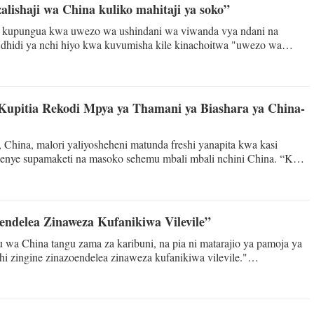
alishaji wa China kuliko mahitaji ya soko”
ile kupungua kwa uwezo wa ushindani wa viwanda vya ndani na
عربي
i dhidi ya nchi hiyo kwa kuvumisha kile kinachoitwa "uwezo wa
a mwelekeo huo wa kuingiza siasa katika mambo ya uchumi na biashara,
한국
hwa cha "Msimamo wa China kuhusu kile kinachoitwa 'Uwezo wa
Deutsc
Kupitia Rekodi Mpya ya Thamani ya Biashara ya China-
Portugu
hina, malori yaliyosheheni matunda freshi yanapita kwa kasi
wenye supamaketi na masoko sehemu mbali mbali nchini China. “Kwa
Italian
ma za uagizaji kwa shehena hii ya tufaha imepungua kwa karibu Yuan
imataifa ya Usafirishaji wa Mizigo ya Jianchengye ya Shenzhen.
Қазақ ті
endelea Zinaweza Kufanikiwa Vilevile”
ภาษาไ
 wa China tangu zama za karibuni, na pia ni matarajio ya pamoja ya
sasa wa China, na kuwa na maono ya kuchangia fursa za maendeleo
Bahasa Me
a imani na nguvu katika ukuaji wa uchumi duniani kupitia maendele
Ελληνι