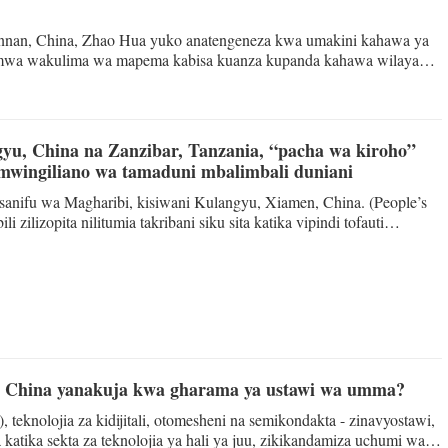
Tiếng V
unnan, China, Zhao Hua yuko anatengeneza kwa umakini kahawa ya
mwa wakulima wa mapema kabisa kuanza kupanda kahawa wilayani
ye mwenyewe hakuwahi hata kuonja kikombe kimoja cha kahawa yake.
اردو
iishia, alichojua tu ni kwamba mtu fulani alikuwa akija
हिन्दी
yu, China na Zanzibar, Tanzania, “pacha wa kiroho”
 mwingiliano wa tamaduni mbalimbali duniani
sanifu wa Magharibi, kisiwani Kulangyu, Xiamen, China. (People’s
i zilizopita nilitumia takribani siku sita katika vipindi tofauti
a Gulangyu kilichoko umbali wa mita chache kutoka pwani ya mji wa
a Fujian, kusini mashariki mwa China. Pamoja na mambo mengine
nilipotia miguu kisiwani humo, nikiwa ni Mtanzania ninayeishi China,
belea Zanzibar kwa mara ya mwisho mwaka jana tu
 ya China yanakuja kwa gharama ya ustawi wa umma?
 teknolojia za kidijitali, otomesheni na semikondakta - zinavyostawi,
 katika sekta za teknolojia ya hali ya juu, zikikandamiza uchumi wa