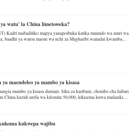
 wenye mwelekeo wa kushuka." Hoja ya namna hiyo, kama si jaribio
esha kushindwa kuelewa kwa kina utaratibu wa ms
i ya watu' la China limetoweka?
GT) Kadri mabadiliko mapya yanapoibuka katika muundo wa umri wa
na, baadhi ya watoa maoni wa nchi za Magharibi wanadai kwamba
baadaye ya China yatapoteza "kasi yake ya mgawanyiko wa idadi ya
 ya namna hiyo si tu yanapuuza kanuni za msingi za maendeleo ya
 pia yanaonyesha uelewa mbaya na maoni yenye makosa kuhusu mantiki
leo yenye sifa bora ya idadi ya watu ya China. Masuala
ha ya maendeleo ya mambo ya kisasa
angia mambo ya kisasa duniani. Siku za karibuni, chombo cha habari
i China kuzidi urefu wa kilomita 50,000, kikisema kuwa mafanikio
 nyingine zinazotafuta njia ya kukamilisha mfumo wao wa reli.
na kushikilia malengo ya muda mrefu. Kujenga njia za reli ku
a kukoma kukwepa wajibu