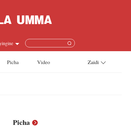
yingine
Picha
Video
Zaidi
h
Utamaduni
語
Teknolojia
s
l
Picha
язык