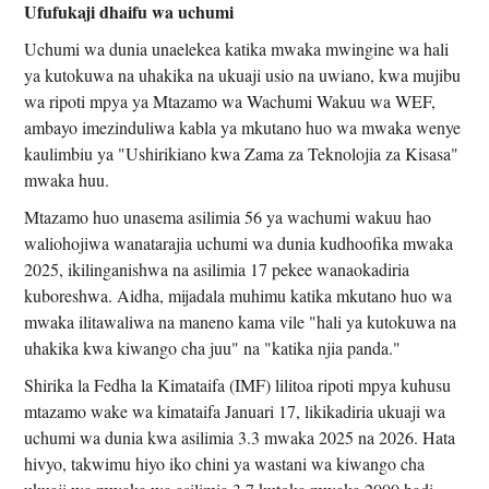
Ufufukaji dhaifu wa uchumi
Uchumi wa dunia unaelekea katika mwaka mwingine wa hali
ya kutokuwa na uhakika na ukuaji usio na uwiano, kwa mujibu
wa ripoti mpya ya Mtazamo wa Wachumi Wakuu wa WEF,
ambayo imezinduliwa kabla ya mkutano huo wa mwaka wenye
kaulimbiu ya "Ushirikiano kwa Zama za Teknolojia za Kisasa"
mwaka huu.
Mtazamo huo unasema asilimia 56 ya wachumi wakuu hao
waliohojiwa wanatarajia uchumi wa dunia kudhoofika mwaka
2025, ikilinganishwa na asilimia 17 pekee wanaokadiria
kuboreshwa. Aidha, mijadala muhimu katika mkutano huo wa
mwaka ilitawaliwa na maneno kama vile "hali ya kutokuwa na
uhakika kwa kiwango cha juu" na "katika njia panda."
Shirika la Fedha la Kimataifa (IMF) lilitoa ripoti mpya kuhusu
mtazamo wake wa kimataifa Januari 17, likikadiria ukuaji wa
uchumi wa dunia kwa asilimia 3.3 mwaka 2025 na 2026. Hata
hivyo, takwimu hiyo iko chini ya wastani wa kiwango cha