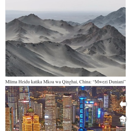
Mlima Heidu katika Mkoa wa Qinghai, China: “Mwezi Duniani”