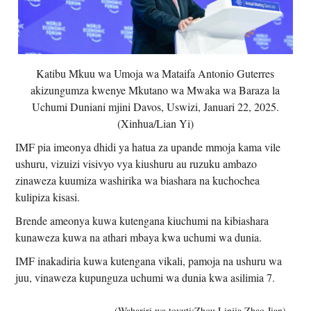
Katibu Mkuu wa Umoja wa Mataifa Antonio Guterres
akizungumza kwenye Mkutano wa Mwaka wa Baraza la
Uchumi Duniani mjini Davos, Uswizi, Januari 22, 2025.
(Xinhua/Lian Yi)
IMF pia imeonya dhidi ya hatua za upande mmoja kama vile
ushuru, vizuizi visivyo vya kiushuru au ruzuku ambazo
zinaweza kuumiza washirika wa biashara na kuchochea
kulipiza kisasi.
Brende ameonya kuwa kutengana kiuchumi na kibiashara
kunaweza kuwa na athari mbaya kwa uchumi wa dunia.
IMF inakadiria kuwa kutengana vikali, pamoja na ushuru wa
juu, vinaweza kupunguza uchumi wa dunia kwa asilimia 7.
(Wahariri wa tovuti:Zhou Linjia,Zhao Jian)