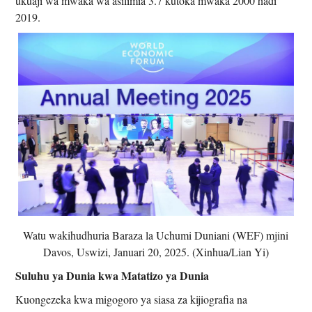
ukuaji wa mwaka wa asilimia 3.7 kutoka mwaka 2000 hadi
2019.
Watu wakihudhuria Baraza la Uchumi Duniani (WEF) mjini
Davos, Uswizi, Januari 20, 2025. (Xinhua/Lian Yi)
Suluhu ya Dunia kwa Matatizo ya Dunia
Kuongezeka kwa migogoro ya siasa za kijiografia na