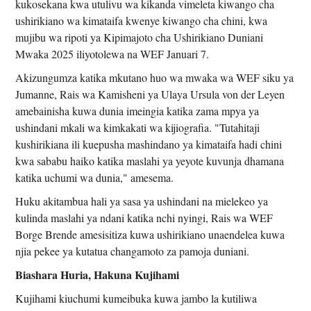
kukosekana kwa utulivu wa kikanda vimeleta kiwango cha
ushirikiano wa kimataifa kwenye kiwango cha chini, kwa
mujibu wa ripoti ya Kipimajoto cha Ushirikiano Duniani
Mwaka 2025 iliyotolewa na WEF Januari 7.
Akizungumza katika mkutano huo wa mwaka wa WEF siku ya
Jumanne, Rais wa Kamisheni ya Ulaya Ursula von der Leyen
amebainisha kuwa dunia imeingia katika zama mpya ya
ushindani mkali wa kimkakati wa kijiografia. "Tutahitaji
kushirikiana ili kuepusha mashindano ya kimataifa hadi chini
kwa sababu haiko katika maslahi ya yeyote kuvunja dhamana
katika uchumi wa dunia," amesema.
Huku akitambua hali ya sasa ya ushindani na mielekeo ya
kulinda maslahi ya ndani katika nchi nyingi, Rais wa WEF
Borge Brende amesisitiza kuwa ushirikiano unaendelea kuwa
njia pekee ya kutatua changamoto za pamoja duniani.
Biashara Huria, Hakuna Kujihami
Kujihami kiuchumi kumeibuka kuwa jambo la kutiliwa