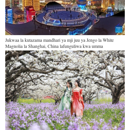
Jukwaa la kutazama mandhari ya mji juu ya Jengo la White
Magnolia la Shanghai, China lafunguliwa kwa umma