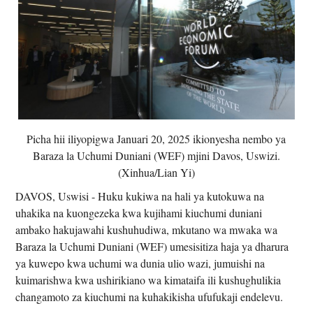
Picha hii iliyopigwa Januari 20, 2025 ikionyesha nembo ya
Baraza la Uchumi Duniani (WEF) mjini Davos, Uswizi.
(Xinhua/Lian Yi)
DAVOS, Uswisi - Huku kukiwa na hali ya kutokuwa na
uhakika na kuongezeka kwa kujihami kiuchumi duniani
ambako hakujawahi kushuhudiwa, mkutano wa mwaka wa
Baraza la Uchumi Duniani (WEF) umesisitiza haja ya dharura
ya kuwepo kwa uchumi wa dunia ulio wazi, jumuishi na
kuimarishwa kwa ushirikiano wa kimataifa ili kushughulikia
changamoto za kiuchumi na kuhakikisha ufufukaji endelevu.