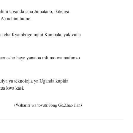
ini Uganda jana Jumatano, ikilenga
MA) nchini humo.
어
kuu cha Kyambogo mjini Kampala, yakivutia
h
ês
maonesho hayo yanatoa mfumo wa mafunzo
o
a ya teknolojia ya Uganda kupitia
лі
ua kwa kasi.
ทย
(Wahariri wa tovuti:Song Ge,Zhao Jian)
layu
κά