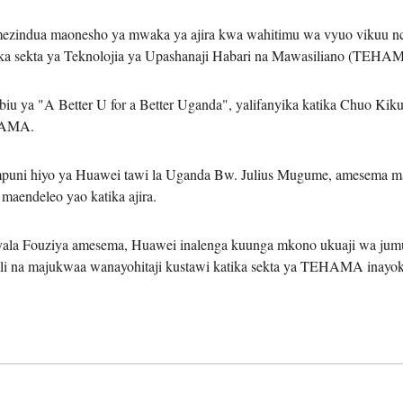
ezindua maonesho ya mwaka ya ajira kwa wahitimu wa vyuo vikuu nch
عربي
atika sekta ya Teknolojia ya Upashanaji Habari na Mawasiliano (TEHA
한국
iu ya "A Better U for a Better Uganda", yalifanyika katika Chuo Ki
HAMA.
Deutsc
Portugu
ampuni hiyo ya Huawei tawi la Uganda Bw. Julius Mugume, amesema 
maendeleo yao katika ajira.
Italian
 Fouziya amesema, Huawei inalenga kuunga mkono ukuaji wa jumuiy
Қазақ ті
mali na majukwaa wanayohitaji kustawi katika sekta ya TEHAMA inayok
ภาษาไ
Bahasa Me
Ελληνι