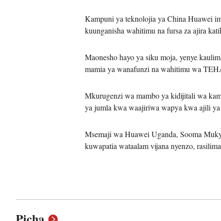
Kampuni ya teknolojia ya China Huawei im
kuunganisha wahitimu na fursa za ajira k
Maonesho hayo ya siku moja, yenye kaulimb
mamia ya wanafunzi na wahitimu wa TE
Mkurugenzi wa mambo ya kidijitali wa k
ya jumla kwa waajiriwa wapya kwa ajili ya 
Msemaji wa Huawei Uganda, Sooma Mukyala
kuwapatia wataalam vijana nyenzo, rasili
Picha