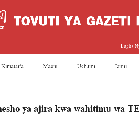
Lugha N
中文
Kimataifa
Maoni
Uchumi
Jamii
Englis
日本
nesho ya ajira kwa wahitimu wa 
Françai
Españo
Русский 