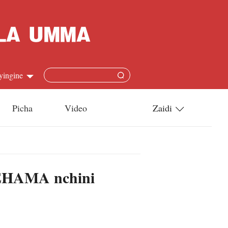
yingine
Picha
Video
Zaidi
h
Utamaduni
語
Teknolojia
TEHAMA nchini
s
l
язык