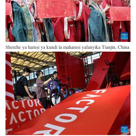
Sherehe ya harusi ya kundi la maharusi yafanyika Tianjin, China