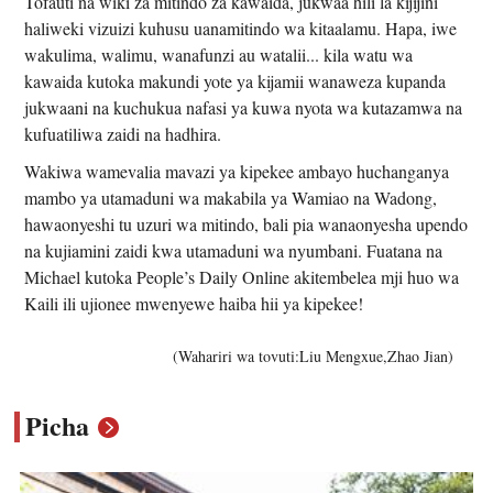
Tofauti na wiki za mitindo za kawaida, jukwaa hili la kijijini
haliweki vizuizi kuhusu uanamitindo wa kitaalamu. Hapa, iwe
wakulima, walimu, wanafunzi au watalii... kila watu wa
kawaida kutoka makundi yote ya kijamii wanaweza kupanda
jukwaani na kuchukua nafasi ya kuwa nyota wa kutazamwa na
kufuatiliwa zaidi na hadhira.
Wakiwa wamevalia mavazi ya kipekee ambayo huchanganya
mambo ya utamaduni wa makabila ya Wamiao na Wadong,
hawaonyeshi tu uzuri wa mitindo, bali pia wanaonyesha upendo
na kujiamini zaidi kwa utamaduni wa nyumbani. Fuatana na
Michael kutoka People’s Daily Online akitembelea mji huo wa
Kaili ili ujionee mwenyewe haiba hii ya kipekee!
(Wahariri wa tovuti:Liu Mengxue,Zhao Jian)
Picha