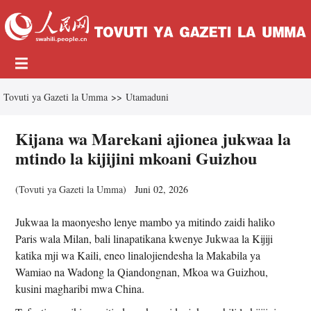
Tovuti ya Gazeti la Umma
>>
Utamaduni
Kijana wa Marekani ajionea jukwaa la
mtindo la kijijini mkoani Guizhou
(
Tovuti ya Gazeti la Umma
)
Juni 02, 2026
Jukwaa la maonyesho lenye mambo ya mitindo zaidi haliko
Paris wala Milan, bali linapatikana kwenye Jukwaa la Kijiji
katika mji wa Kaili, eneo linalojiendesha la Makabila ya
Wamiao na Wadong la Qiandongnan, Mkoa wa Guizhou,
kusini magharibi mwa China.