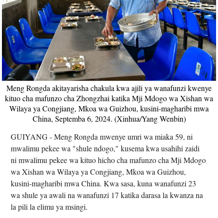
Meng Rongda akitayarisha chakula kwa ajili ya wanafunzi kwenye
kituo cha mafunzo cha Zhongzhai katika Mji Mdogo wa Xishan wa
Wilaya ya Congjiang, Mkoa wa Guizhou, kusini-magharibi mwa
China, Septemba 6, 2024. (Xinhua/Yang Wenbin)
GUIYANG - Meng Rongda mwenye umri wa miaka 59, ni
mwalimu pekee wa "shule ndogo," kusema kwa usahihi zaidi
ni mwalimu pekee wa kituo hicho cha mafunzo cha Mji Mdogo
wa Xishan wa Wilaya ya Congjiang, Mkoa wa Guizhou,
kusini-magharibi mwa China. Kwa sasa, kuna wanafunzi 23
wa shule ya awali na wanafunzi 17 katika darasa la kwanza na
la pili la elimu ya msingi.