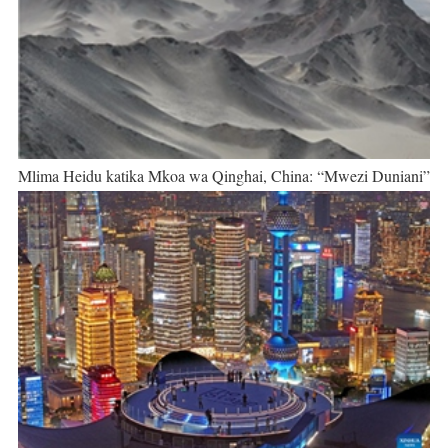
Mlima Heidu katika Mkoa wa Qinghai, China: “Mwezi Duniani”