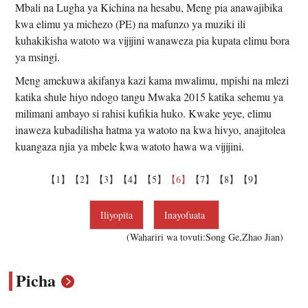
Mbali na Lugha ya Kichina na hesabu, Meng pia anawajibika
kwa elimu ya michezo (PE) na mafunzo ya muziki ili
kuhakikisha watoto wa vijijini wanaweza pia kupata elimu bora
ya msingi.
Meng amekuwa akifanya kazi kama mwalimu, mpishi na mlezi
katika shule hiyo ndogo tangu Mwaka 2015 katika sehemu ya
milimani ambayo si rahisi kufikia huko. Kwake yeye, elimu
inaweza kubadilisha hatma ya watoto na kwa hivyo, anajitolea
kuangaza njia ya mbele kwa watoto hawa wa vijijini.
【1】
【2】
【3】
【4】
【5】
【6】
【7】
【8】
【9】
Iliyopita
Inayofuata
(Wahariri wa tovuti:Song Ge,Zhao Jian)
Picha