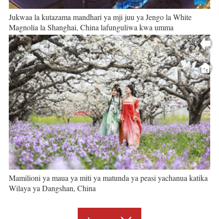
Jukwaa la kutazama mandhari ya mji juu ya Jengo la White
Magnolia la Shanghai, China lafunguliwa kwa umma
Mamilioni ya maua ya miti ya matunda ya peasi yachanua katika
Wilaya ya Dangshan, China