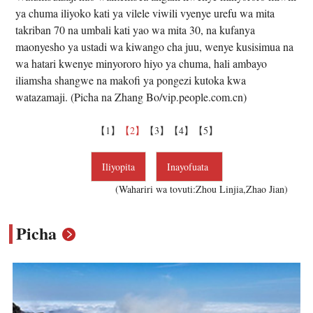
ya chuma iliyoko kati ya vilele viwili vyenye urefu wa mita
takriban 70 na umbali kati yao wa mita 30, na kufanya
maonyesho ya ustadi wa kiwango cha juu, wenye kusisimua na
wa hatari kwenye minyororo hiyo ya chuma, hali ambayo
iliamsha shangwe na makofi ya pongezi kutoka kwa
watazamaji. (Picha na Zhang Bo/vip.people.com.cn)
【1】
【2】
【3】
【4】
【5】
Iliyopita
Inayofuata
(Wahariri wa tovuti:Zhou Linjia,Zhao Jian)
Picha