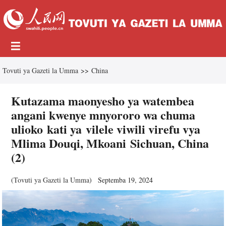
Tovuti ya Gazeti la Umma
>>
China
Kutazama maonyesho ya watembea
angani kwenye mnyororo wa chuma
ulioko kati ya vilele viwili virefu vya
Mlima Douqi, Mkoani Sichuan, China
(2)
(
Tovuti ya Gazeti la Umma
)
Septemba 19, 2024