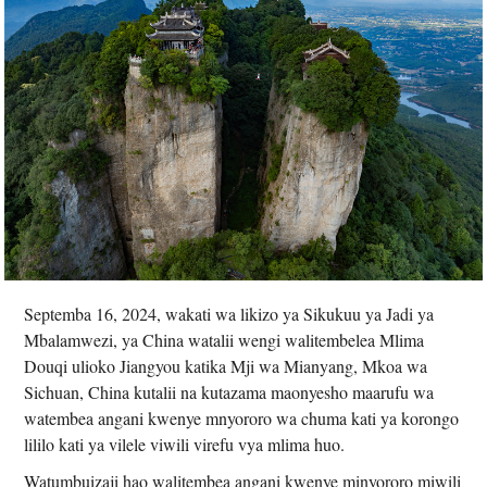
Septemba 16, 2024, wakati wa likizo ya Sikukuu ya Jadi ya
Mbalamwezi, ya China watalii wengi walitembelea Mlima
Douqi ulioko Jiangyou katika Mji wa Mianyang, Mkoa wa
Sichuan, China kutalii na kutazama maonyesho maarufu wa
watembea angani kwenye mnyororo wa chuma kati ya korongo
lililo kati ya vilele viwili virefu vya mlima huo.
Watumbuizaji hao walitembea angani kwenye minyororo miwili