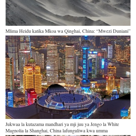
Mlima Heidu katika Mkoa wa Qinghai, China: “Mwezi Duniani”
Jukwaa la kutazama mandhari ya mji juu ya Jengo la White
Magnolia la Shanghai, China lafunguliwa kwa umma