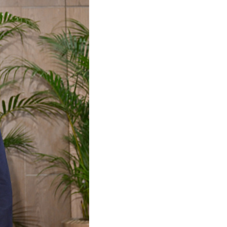
어
h
ês
o
лі
ทย
layu
κά