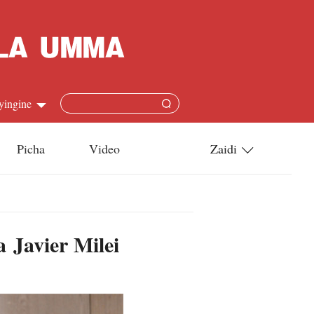
yingine
Picha
Video
Zaidi
h
Utamaduni
語
Teknolojia
 Javier Milei
s
l
язык