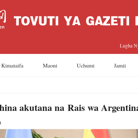
Lugha N
中文
Kimataifa
Maoni
Uchumi
Jamii
Englis
日本
hina akutana na Rais wa Argentina
Françai
Españo
4
Русский 