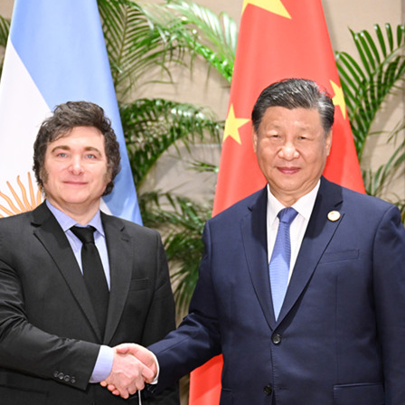
عربي
한국
Deutsc
Portugu
Italian
Қазақ ті
ภาษาไ
Bahasa Me
Ελληνι