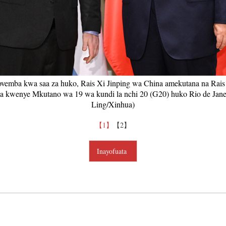
Tiếng V
اردو
हिन्दी
vemba kwa saa za huko, Rais Xi Jinping wa China amekutana na Rais 
a kwenye Mkutano wa 19 wa kundi la nchi 20 (G20) huko Rio de Janei
Ling/Xinhua)
【1】
【2】
Inayofuata