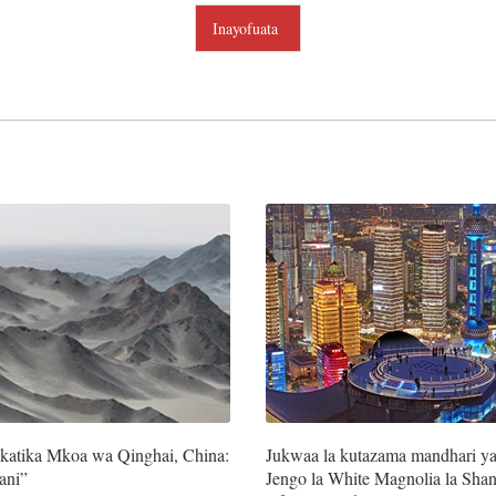
Inayofuata
katika Mkoa wa Qinghai, China:
Jukwaa la kutazama mandhari ya
ani”
Jengo la White Magnolia la Sha