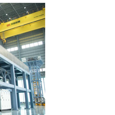
어
h
ês
o
лі
ทย
layu
κά