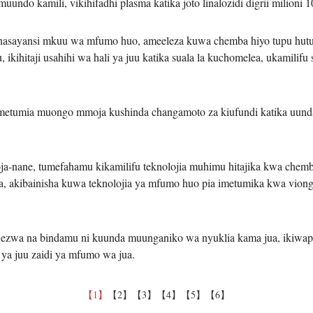
ndo kamili, vikihifadhi plasma katika joto linalozidi digrii milioni 1
nasayansi mkuu wa mfumo huo, ameeleza kuwa chemba hiyo tupu hutum
ikihitaji usahihi wa hali ya juu katika suala la kuchomelea, ukamilif
imetumia muongo mmoja kushinda changamoto za kiufundi katika uunda
-nane, tumefahamu kikamilifu teknolojia muhimu hitajika kwa chemba
, akibainisha kuwa teknolojia ya mfumo huo pia imetumika kwa viong
enezwa na bindamu ni kuunda muunganiko wa nyuklia kama jua, ikiwapa
ya juu zaidi ya mfumo wa jua.
【1】
【2】
【3】
【4】
【5】
【6】