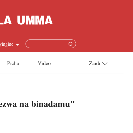
yingine
Picha
Video
Zaidi
h
Utamaduni
語
Teknolojia
nezwa na binadamu"
s
l
язык