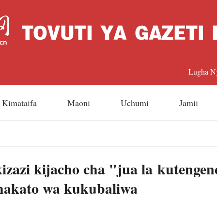
Lugha N
中文
Kimataifa
Maoni
Uchumi
Jamii
Englis
日本
azi kijacho cha "jua la kutenge
Françai
hakato wa kukubaliwa
Españo
Русский 