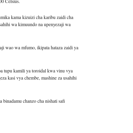
00 Celsius.
ika kama kizuizi cha karibu zaidi cha
u sahihi wa kimuundo na upenyezaji wa
ji wao wa mfumo, ikipata hataza zaidi ya
 tupu kamili ya toroidal kwa vinu vya
eza kasi vya chembe, mashine za usahihi
 binadamu chanzo cha nishati safi