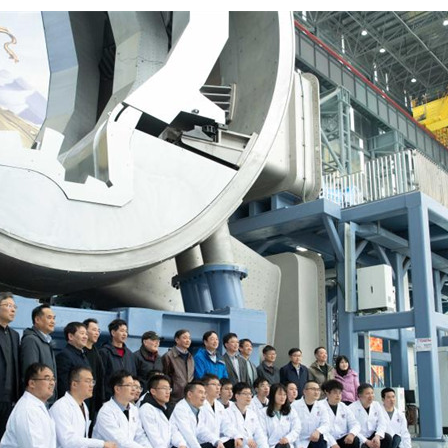
عربي
한국
Deutsc
Portugu
Italian
Қазақ ті
ภาษาไ
Bahasa Me
Ελληνι