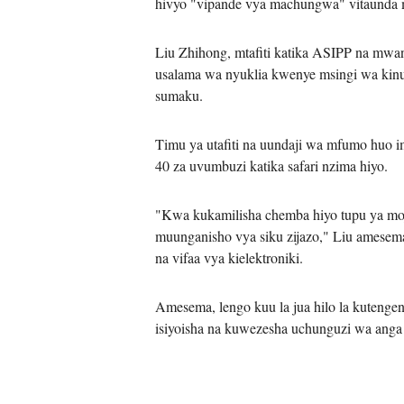
hivyo "vipande vya machungwa" vitaunda muu
Liu Zhihong, mtafiti katika ASIPP na mwa
usalama wa nyuklia kwenye msingi wa kinu, 
sumaku.
Timu ya utafiti na uundaji wa mfumo huo 
40 za uvumbuzi katika safari nzima hiyo.
"Kwa kukamilisha chemba hiyo tupu ya moja
muunganisho vya siku zijazo," Liu amesema
na vifaa vya kielektroniki.
Amesema, lengo kuu la jua hilo la kuteng
isiyoisha na kuwezesha uchunguzi wa anga 