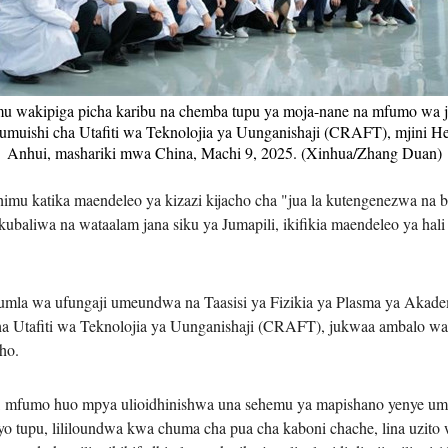
Tiếng V
اردو
 wakipiga picha karibu na chemba tupu ya moja-nane na mfumo wa j
umuishi cha Utafiti wa Teknolojia ya Uunganishaji (CRAFT), mjini H
हिन्दी
Anhui, mashariki mwa China, Machi 9, 2025. (Xinhua/Zhang Duan)
imu katika maendeleo ya kizazi kijacho cha "jua la kutengenezwa na
kubaliwa na wataalam jana siku ya Jumapili, ikifikia maendeleo ya ha
mla wa ufungaji umeundwa na Taasisi ya Fizikia ya Plasma ya Akade
a Utafiti wa Teknolojia ya Uunganishaji (CRAFT), jukwaa ambalo wah
ho.
 mfumo huo mpya ulioidhinishwa una sehemu ya mapishano yenye umbo
o tupu, lililoundwa kwa chuma cha pua cha kaboni chache, lina uzito wa