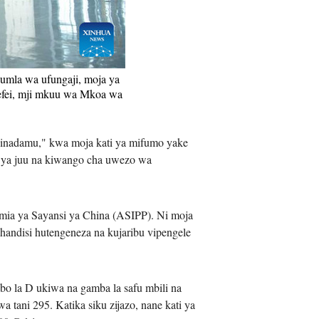
iệt
umla wa ufungaji, moja ya
efei, mji mkuu wa Mkoa wa
 binadamu," kwa moja kati ya mifumo yake
li ya juu na kiwango cha uwezo wa
mia ya Sayansi ya China (ASIPP). Ni moja
andisi hutengeneza na kujaribu vipengele
 la D ukiwa na gamba la safu mbili na
 tani 295. Katika siku zijazo, nane kati ya