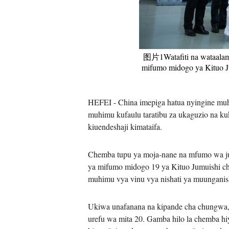
图片1Watafiti na wataalamu
mifumo midogo ya Kituo J
HEFEI - China imepiga hatua nyingine muh
muhimu kufaulu taratibu za ukaguzio na ku
kiuendeshaji kimataifa.
Chemba tupu ya moja-nane na mfumo wa ju
ya mifumo midogo 19 ya Kituo Jumuishi ch
muhimu vya vinu vya nishati ya muunganis
Ukiwa unafanana na kipande cha chungwa,
urefu wa mita 20. Gamba hilo la chemba hiy