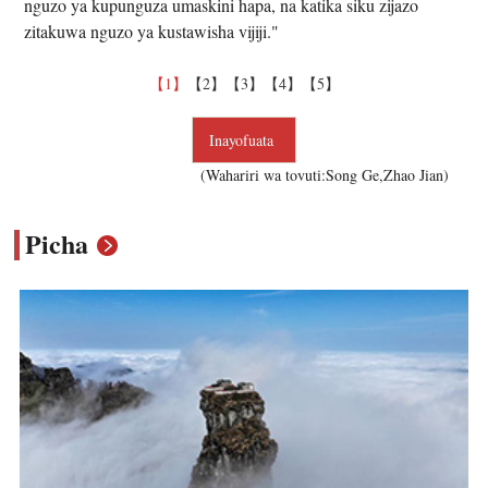
nguzo ya kupunguza umaskini hapa, na katika siku zijazo
zitakuwa nguzo ya kustawisha vijiji."
【1】
【2】
【3】
【4】
【5】
Inayofuata
(Wahariri wa tovuti:Song Ge,Zhao Jian)
Picha