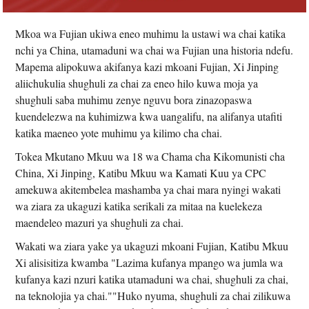
Mkoa wa Fujian ukiwa eneo muhimu la ustawi wa chai katika
nchi ya China, utamaduni wa chai wa Fujian una historia ndefu.
Mapema alipokuwa akifanya kazi mkoani Fujian, Xi Jinping
aliichukulia shughuli za chai za eneo hilo kuwa moja ya
shughuli saba muhimu zenye nguvu bora zinazopaswa
kuendelezwa na kuhimizwa kwa uangalifu, na alifanya utafiti
katika maeneo yote muhimu ya kilimo cha chai.
Tokea Mkutano Mkuu wa 18 wa Chama cha Kikomunisti cha
China, Xi Jinping, Katibu Mkuu wa Kamati Kuu ya CPC
amekuwa akitembelea mashamba ya chai mara nyingi wakati
wa ziara za ukaguzi katika serikali za mitaa na kuelekeza
maendeleo mazuri ya shughuli za chai.
Wakati wa ziara yake ya ukaguzi mkoani Fujian, Katibu Mkuu
Xi alisisitiza kwamba "Lazima kufanya mpango wa jumla wa
kufanya kazi nzuri katika utamaduni wa chai, shughuli za chai,
na teknolojia ya chai.""Huko nyuma, shughuli za chai zilikuwa