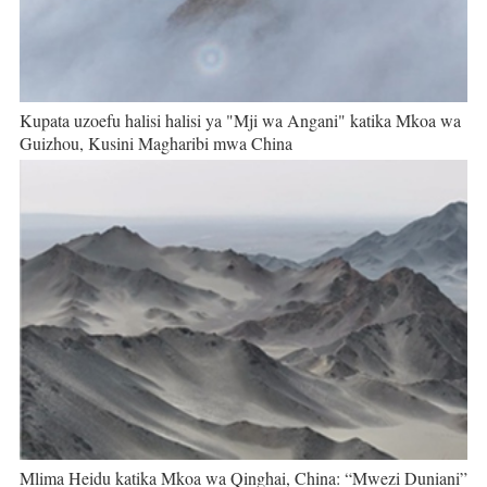
Kupata uzoefu halisi halisi ya "Mji wa Angani" katika Mkoa wa
Guizhou, Kusini Magharibi mwa China
Mlima Heidu katika Mkoa wa Qinghai, China: “Mwezi Duniani”