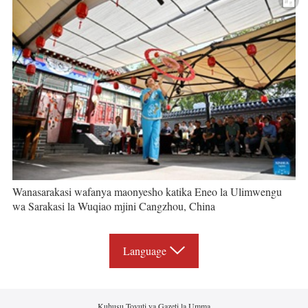
Wanasarakasi wafanya maonyesho katika Eneo la Ulimwengu
wa Sarakasi la Wuqiao mjini Cangzhou, China
Language
Kuhusu Tovuti ya Gazeti la Umma