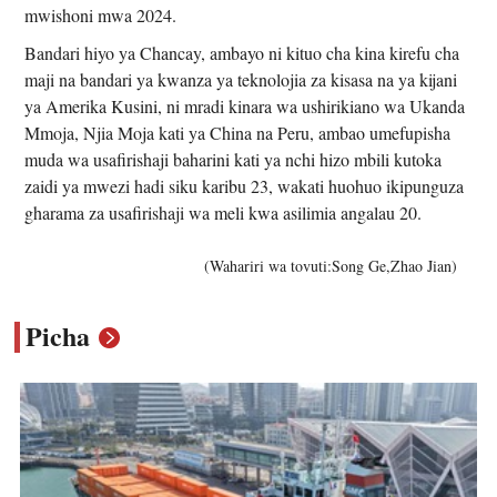
mwishoni mwa 2024.
Bandari hiyo ya Chancay, ambayo ni kituo cha kina kirefu cha
maji na bandari ya kwanza ya teknolojia za kisasa na ya kijani
ya Amerika Kusini, ni mradi kinara wa ushirikiano wa Ukanda
Mmoja, Njia Moja kati ya China na Peru, ambao umefupisha
muda wa usafirishaji baharini kati ya nchi hizo mbili kutoka
zaidi ya mwezi hadi siku karibu 23, wakati huohuo ikipunguza
gharama za usafirishaji wa meli kwa asilimia angalau 20.
(Wahariri wa tovuti:Song Ge,Zhao Jian)
Picha