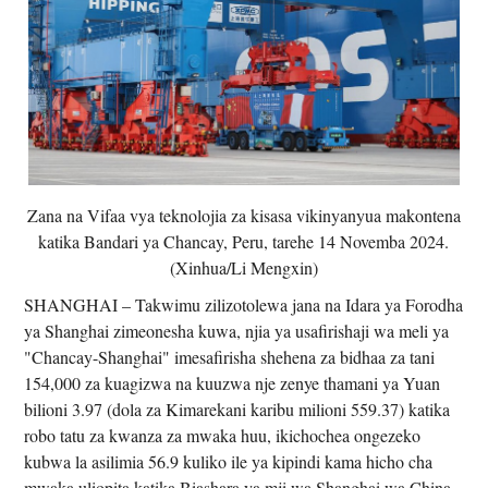
Zana na Vifaa vya teknolojia za kisasa vikinyanyua makontena
katika Bandari ya Chancay, Peru, tarehe 14 Novemba 2024.
(Xinhua/Li Mengxin)
SHANGHAI – Takwimu zilizotolewa jana na Idara ya Forodha
ya Shanghai zimeonesha kuwa, njia ya usafirishaji wa meli ya
"Chancay-Shanghai" imesafirisha shehena za bidhaa za tani
154,000 za kuagizwa na kuuzwa nje zenye thamani ya Yuan
bilioni 3.97 (dola za Kimarekani karibu milioni 559.37) katika
robo tatu za kwanza za mwaka huu, ikichochea ongezeko
kubwa la asilimia 56.9 kuliko ile ya kipindi kama hicho cha
mwaka uliopita katika Biashara ya mji wa Shanghai wa China