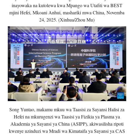
inayowaka na kutolewa kwa Mpango wa Utafiti wa BEST
mjini Hefei, Mkoani Anhui, mashariki mwa China, Novemba
24, 2025. (Xinhua/Zhou Mu)
Song Yuntao, makamu mkuu wa Taasisi za Sayansi Halisi za
Hefei na mkurugenzi wa Taasisi ya Fizikia ya Plasma ya
Akademia ya Sayansi ya China (ASIPP), akiwasilisha ripoti
kwenye uzinduzi wa Mradi wa Kimataifa ya Sayansi ya CAS