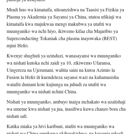
Mradi huo wa kimataifa, ulioanzishwa na Taasisi ya Fizikia ya
Plasma ya Akademia ya Sayansi ya China, utatoa ufikiaji wa
kimataifa kwa majukwaa mengi makubwa ya utafiti wa
muunganiko wa nchi hiyo, ikiwemo kifaa cha Majaribio ya
Superconducting Tokamak cha plasma inayowaka (BEST)
mjini Hefei.
Kwenye shughuli ya uzinduzi, wanasayansi wa muunganiko
wa nishati kutoka nchi zaidi ya 10, zikiwemo Ufaransa,
Uingereza na Ujerumani, walitia saini na kutoa Azimio la
Fusion la Hefei ili kuendeleza sayansi wazi na kuhamasisha
watafiti duniani kote kujiunga na juhudi za utafiti wa
muunganiko wa nishati nchini China.
Nishati ya muunganiko, ambayo inaiga mchakato wa uzalishaji
wa umeme kwa nishati ya jua, inasifiwa kuwa chanzo bora cha
nishati safi.
Katika miaka ya hivi karibuni, utafiti wa muunganiko wa
nishati wa China umekuwa ukiharakishwa, na kuvunja rekodi