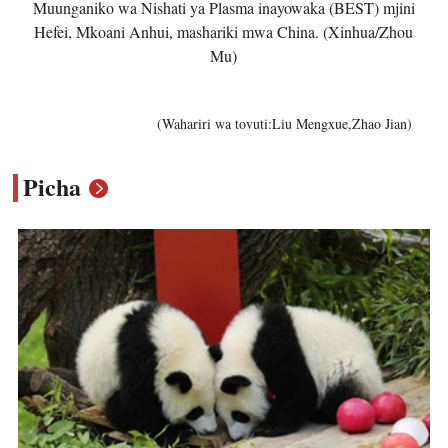
Muunganiko wa Nishati ya Plasma inayowaka (BEST) mjini
Hefei, Mkoani Anhui, mashariki mwa China. (Xinhua/Zhou
Mu)
(Wahariri wa tovuti:Liu Mengxue,Zhao Jian)
Picha