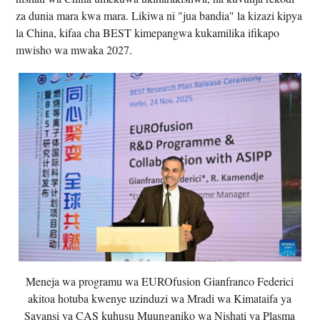
za dunia mara kwa mara. Likiwa ni "jua bandia" la kizazi kipya
la China, kifaa cha BEST kimepangwa kukamilika ifikapo
mwisho wa mwaka 2027.
Meneja wa programu wa EUROfusion Gianfranco Federici
akitoa hotuba kwenye uzinduzi wa Mradi wa Kimataifa ya
Sayansi ya CAS kuhusu Muunganiko wa Nishati ya Plasma