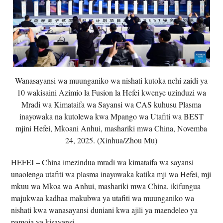
Wanasayansi wa muunganiko wa nishati kutoka nchi zaidi ya
10 wakisaini Azimio la Fusion la Hefei kwenye uzinduzi wa
Mradi wa Kimataifa wa Sayansi wa CAS kuhusu Plasma
inayowaka na kutolewa kwa Mpango wa Utafiti wa BEST
mjini Hefei, Mkoani Anhui, mashariki mwa China, Novemba
24, 2025. (Xinhua/Zhou Mu)
HEFEI – China imezindua mradi wa kimataifa wa sayansi
unaolenga utafiti wa plasma inayowaka katika mji wa Hefei, mji
mkuu wa Mkoa wa Anhui, mashariki mwa China, ikifungua
majukwaa kadhaa makubwa ya utafiti wa muunganiko wa
nishati kwa wanasayansi duniani kwa ajili ya maendeleo ya
pamoja ya kisayansi.