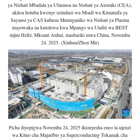
ya Nishati Mbadala ya Ufaransa na Nishati ya Atomiki (CEA),
akitoa hotuba kwenye uzinduzi wa Mradi wa Kimataifa ya
Sayansi ya CAS kuhusu Muunganiko wa Nishati ya Plasma
inayowaka na kutolewa kwa Mpango wa Utafiti wa BEST
mjini Hefei, Mkoani Anhui, mashariki mwa China, Novemba
24, 2025. (Xinhua/Zhou Mu)
Picha iliyopigwa Novemba 24, 2025 ikionyesha eneo la ujenzi
wa Kituo cha Majaribio ya Superconducting Tokamak cha