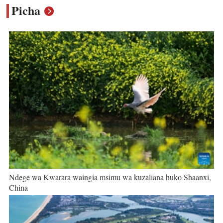
Picha
Ndege wa Kwarara waingia msimu wa kuzaliana huko Shaanxi,
China