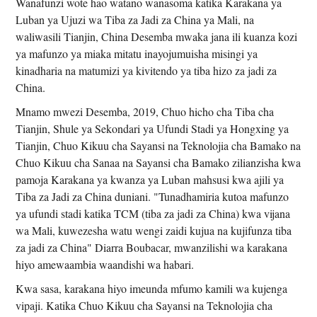
Wanafunzi wote hao watano wanasoma katika Karakana ya
Luban ya Ujuzi wa Tiba za Jadi za China ya Mali, na
waliwasili Tianjin, China Desemba mwaka jana ili kuanza kozi
ya mafunzo ya miaka mitatu inayojumuisha misingi ya
kinadharia na matumizi ya kivitendo ya tiba hizo za jadi za
China.
Mnamo mwezi Desemba, 2019, Chuo hicho cha Tiba cha
Tianjin, Shule ya Sekondari ya Ufundi Stadi ya Hongxing ya
Tianjin, Chuo Kikuu cha Sayansi na Teknolojia cha Bamako na
Chuo Kikuu cha Sanaa na Sayansi cha Bamako zilianzisha kwa
pamoja Karakana ya kwanza ya Luban mahsusi kwa ajili ya
Tiba za Jadi za China duniani. "Tunadhamiria kutoa mafunzo
ya ufundi stadi katika TCM (tiba za jadi za China) kwa vijana
wa Mali, kuwezesha watu wengi zaidi kujua na kujifunza tiba
za jadi za China" Diarra Boubacar, mwanzilishi wa karakana
hiyo amewaambia waandishi wa habari.
Kwa sasa, karakana hiyo imeunda mfumo kamili wa kujenga
vipaji. Katika Chuo Kikuu cha Sayansi na Teknolojia cha