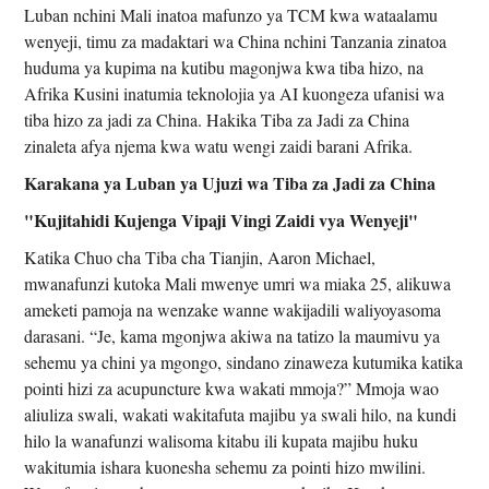
Luban nchini Mali inatoa mafunzo ya TCM kwa wataalamu
wenyeji, timu za madaktari wa China nchini Tanzania zinatoa
huduma ya kupima na kutibu magonjwa kwa tiba hizo, na
Afrika Kusini inatumia teknolojia ya AI kuongeza ufanisi wa
tiba hizo za jadi za China. Hakika Tiba za Jadi za China
zinaleta afya njema kwa watu wengi zaidi barani Afrika.
Karakana ya Luban ya Ujuzi wa Tiba za Jadi za China
"Kujitahidi Kujenga Vipaji Vingi Zaidi vya Wenyeji"
Katika Chuo cha Tiba cha Tianjin, Aaron Michael,
mwanafunzi kutoka Mali mwenye umri wa miaka 25, alikuwa
ameketi pamoja na wenzake wanne wakijadili waliyoyasoma
darasani. “Je, kama mgonjwa akiwa na tatizo la maumivu ya
sehemu ya chini ya mgongo, sindano zinaweza kutumika katika
pointi hizi za acupuncture kwa wakati mmoja?” Mmoja wao
aliuliza swali, wakati wakitafuta majibu ya swali hilo, na kundi
hilo la wanafunzi walisoma kitabu ili kupata majibu huku
wakitumia ishara kuonesha sehemu za pointi hizo mwilini.