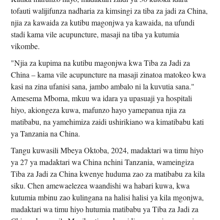
tofauti walijifunza nadharia za kimsingi za tiba za jadi za China,
njia za kawaida za kutibu magonjwa ya kawaida, na ufundi
stadi kama vile acupuncture, masaji na tiba ya kutumia
vikombe.
"Njia za kupima na kutibu magonjwa kwa Tiba za Jadi za
China – kama vile acupuncture na masaji zinatoa matokeo kwa
kasi na zina ufanisi sana, jambo ambalo ni la kuvutia sana."
Amesema Mboma, mkuu wa idara ya upasuaji ya hospitali
hiyo, akiongeza kuwa, mafunzo hayo yamepanua njia za
matibabu, na yamehimiza zaidi ushirikiano wa kimatibabu kati
ya Tanzania na China.
Tangu kuwasili Mbeya Oktoba, 2024, madaktari wa timu hiyo
ya 27 ya madaktari wa China nchini Tanzania, wameingiza
Tiba za Jadi za China kwenye huduma zao za matibabu za kila
siku. Chen amewaelezea waandishi wa habari kuwa, kwa
kutumia mbinu zao kulingana na halisi halisi ya kila mgonjwa,
madaktari wa timu hiyo hutumia matibabu ya Tiba za Jadi za