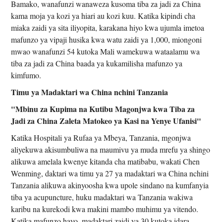
Bamako, wanafunzi wanaweza kusoma tiba za jadi za China
kama moja ya kozi ya hiari au kozi kuu. Katika kipindi cha
miaka zaidi ya sita iliyopita, karakana hiyo kwa ujumla imetoa
mafunzo ya vipaji husika kwa watu zaidi ya 1,000, miongoni
mwao wanafunzi 54 kutoka Mali wamekuwa wataalamu wa
tiba za jadi za China baada ya kukamilisha mafunzo ya
kimfumo.
Timu ya Madaktari wa China nchini Tanzania
"Mbinu za Kupima na Kutibu Magonjwa kwa Tiba za
Jadi za China Zaleta Matokeo ya Kasi na Yenye Ufanisi"
Katika Hospitali ya Rufaa ya Mbeya, Tanzania, mgonjwa
aliyekuwa akisumbuliwa na maumivu ya muda mrefu ya shingo
alikuwa amelala kwenye kitanda cha matibabu, wakati Chen
Wenming, daktari wa timu ya 27 ya madaktari wa China nchini
Tanzania alikuwa akinyoosha kwa upole sindano na kumfanyia
tiba ya acupuncture, huku madaktari wa Tanzania wakiwa
karibu na kurekodi kwa makini mambo muhimu ya vitendo.
Katika mafunzo hayo, madaktari zaidi ya 30 kutoka idara