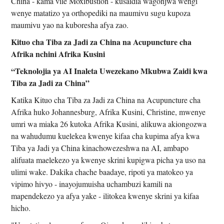
China - kama vile Moxibustion - kusaidia wagonjwa wengi
wenye matatizo ya orthopediki na maumivu sugu kupoza
maumivu yao na kuboresha afya zao.
Kituo cha Tiba za Jadi za China na Acupuncture cha
Afrika nchini Afrika Kusini
“Teknolojia ya AI Inaleta Uwezekano Mkubwa Zaidi kwa
Tiba za Jadi za China”
Katika Kituo cha Tiba za Jadi za China na Acupuncture cha
Afrika huko Johannesburg, Afrika Kusini, Christine, mwenye
umri wa miaka 26 kutoka Afrika Kusini, alikuwa akiongozwa
na wahudumu kuelekea kwenye kifaa cha kupima afya kwa
Tiba ya Jadi ya China kinachowezeshwa na AI, ambapo
alifuata maelekezo ya kwenye skrini kupigwa picha ya uso na
ulimi wake. Dakika chache baadaye, ripoti ya matokeo ya
vipimo hivyo - inayojumuisha uchambuzi kamili na
mapendekezo ya afya yake - ilitokea kwenye skrini ya kifaa
hicho.