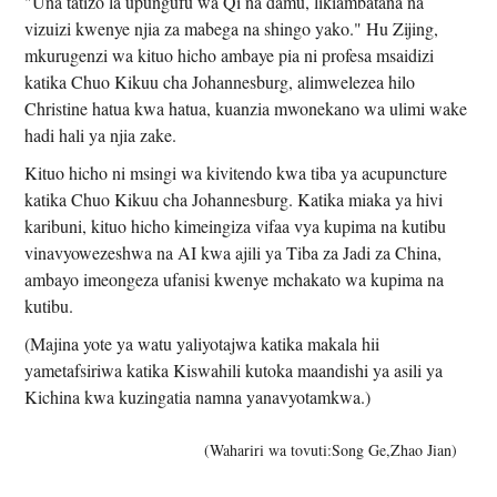
"Una tatizo la upungufu wa Qi na damu, likiambatana na
vizuizi kwenye njia za mabega na shingo yako." Hu Zijing,
mkurugenzi wa kituo hicho ambaye pia ni profesa msaidizi
katika Chuo Kikuu cha Johannesburg, alimwelezea hilo
Christine hatua kwa hatua, kuanzia mwonekano wa ulimi wake
hadi hali ya njia zake.
Kituo hicho ni msingi wa kivitendo kwa tiba ya acupuncture
katika Chuo Kikuu cha Johannesburg. Katika miaka ya hivi
karibuni, kituo hicho kimeingiza vifaa vya kupima na kutibu
vinavyowezeshwa na AI kwa ajili ya Tiba za Jadi za China,
ambayo imeongeza ufanisi kwenye mchakato wa kupima na
kutibu.
(Majina yote ya watu yaliyotajwa katika makala hii
yametafsiriwa katika Kiswahili kutoka maandishi ya asili ya
Kichina kwa kuzingatia namna yanavyotamkwa.)
(Wahariri wa tovuti:Song Ge,Zhao Jian)