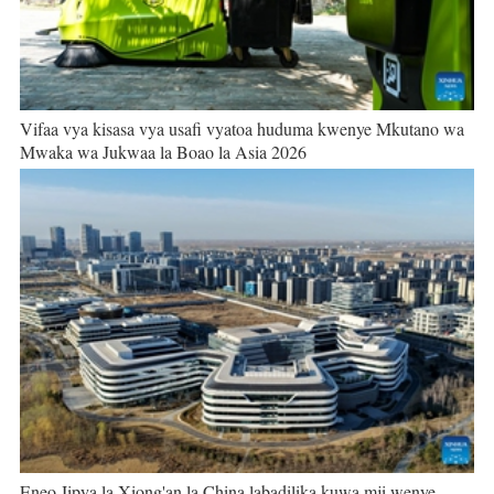
Vifaa vya kisasa vya usafi vyatoa huduma kwenye Mkutano wa
Mwaka wa Jukwaa la Boao la Asia 2026
Eneo Jipya la Xiong'an la China labadilika kuwa mji wenye