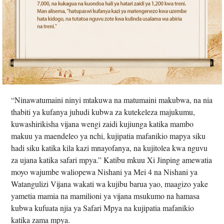
“Ninawatumaini ninyi mtakuwa na matumaini makubwa, na nia
thabiti ya kufanya juhudi kubwa za kutekeleza majukumu,
kuwashirikisha vijana wengi zaidi kujiunga katika mambo
makuu ya maendeleo ya nchi, kujipatia mafanikio mapya siku
hadi siku katika kila kazi mnayofanya, na kujitolea kwa nguvu
za ujana katika safari mpya.” Katibu mkuu Xi Jinping amewatia
moyo wajumbe waliopewa Nishani ya Mei 4 na Nishani ya
Watangulizi Vijana wakati wa kujibu barua yao, maagizo yake
yametia mamia na mamilioni ya vijana msukumo na hamasa
kubwa kufuata njia ya Safari Mpya na kujipatia mafanikio
katika zama mpya.