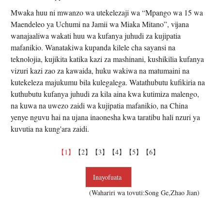
Mwaka huu ni mwanzo wa utekelezaji wa “Mpango wa 15 wa
Maendeleo ya Uchumi na Jamii wa Miaka Mitano”, vijana
wanajaaliwa wakati huu wa kufanya juhudi za kujipatia
mafanikio. Wanatakiwa kupanda kilele cha sayansi na
teknolojia, kujikita katika kazi za mashinani, kushikilia kufanya
vizuri kazi zao za kawaida, huku wakiwa na matumaini na
kutekeleza majukumu bila kulegalega. Watathubutu kufikiria na
kuthubutu kufanya juhudi za kila aina kwa kutimiza malengo,
na kuwa na uwezo zaidi wa kujipatia mafanikio, na China
yenye nguvu hai na ujana inaonesha kwa taratibu hali nzuri ya
kuvutia na kung'ara zaidi.
【1】
【2】
【3】
【4】
【5】
【6】
Inayofuata
(Wahariri wa tovuti:Song Ge,Zhao Jian)