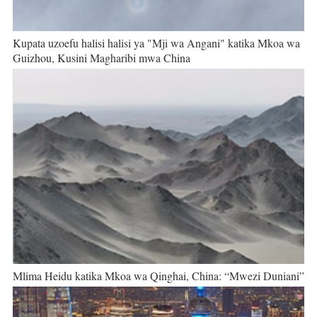
Kupata uzoefu halisi halisi ya "Mji wa Angani" katika Mkoa wa
Guizhou, Kusini Magharibi mwa China
Mlima Heidu katika Mkoa wa Qinghai, China: “Mwezi Duniani”