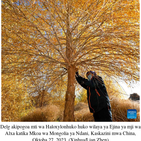
Delg akipogoa mti wa Haloxylonhuko huko wilaya ya Ejina ya mji wa
Alxa katika Mkoa wa Mongolia ya Ndani, Kaskazini mwa China,
Oktoba 27, 2023. (Xinhua/Lian Zhen)