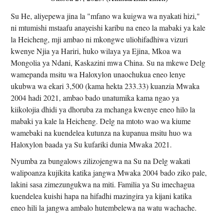
Su He, aliyepewa jina la "mfano wa kuigwa wa nyakati hizi,"
ni mtumishi mstaafu anayeishi karibu na eneo la mabaki ya kale
la Heicheng, mji ambao ni mkongwe uliohifadhiwa vizuri
kwenye Njia ya Hariri, huko wilaya ya Ejina, Mkoa wa
Mongolia ya Ndani, Kaskazini mwa China. Su na mkewe Delg
wamepanda msitu wa Haloxylon unaochukua eneo lenye
ukubwa wa ekari 3,500 (kama hekta 233.33) kuanzia Mwaka
2004 hadi 2021, ambao bado unatumika kama ngao ya
kiikolojia dhidi ya dhoruba za mchanga kwenye eneo hilo la
mabaki ya kale la Heicheng. Delg na mtoto wao wa kiume
wamebaki na kuendelea kutunza na kupanua msitu huo wa
Haloxylon baada ya Su kufariki dunia Mwaka 2021.
Nyumba za bungalows zilizojengwa na Su na Delg wakati
walipoanza kujikita katika jangwa Mwaka 2004 bado ziko pale,
lakini sasa zimezungukwa na miti. Familia ya Su imechagua
kuendelea kuishi hapa na hifadhi mazingira ya kijani katika
eneo hili la jangwa ambalo hutembelewa na watu wachache.