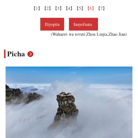
【1】
【2】
【3】
【4】
【5】
【6】
【7】
Iliyopita
Inayofuata
(Wahariri wa tovuti:Zhou Linjia,Zhao Jian)
Picha