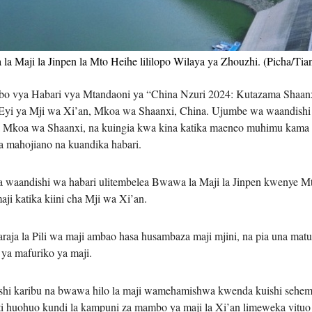
Tiếng V
اردو
a Maji la Jinpen la Mto Heihe lililopo Wilaya ya Zhouzhi. (Picha/Ti
o vya Habari vya Mtandaoni ya “China Nzuri 2024: Kutazama Shaanx
हिन्दी
 Eyi ya Mji wa Xi’an, Mkoa wa Shaanxi, China. Ujumbe wa waandishi
ya Mkoa wa Shaanxi, na kuingia kwa kina katika maeneo muhimu kama 
a mahojiano na kuandika habari.
a waandishi wa habari ulitembelea Bwawa la Maji la Jinpen kwenye M
ji katika kiini cha Mji wa Xi’an.
aja la Pili wa maji ambao hasa husambaza maji mjini, na pia una mat
 ya mafuriko ya maji.
hi karibu na bwawa hilo la maji wamehamishwa kwenda kuishi sehemu
 huohuo kundi la kampuni za mambo ya maji la Xi’an limeweka vituo v