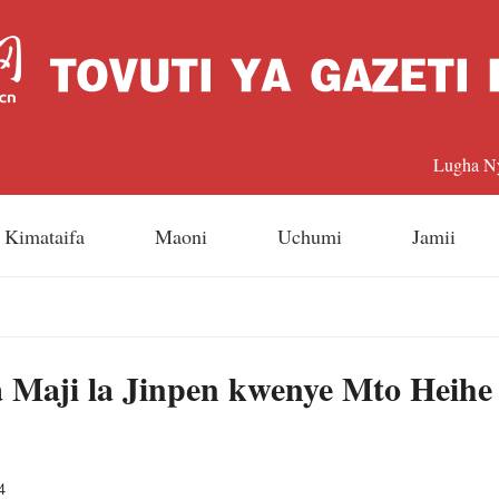
Lugha N
中文
Kimataifa
Maoni
Uchumi
Jamii
Englis
日本
a Maji la Jinpen kwenye Mto Heihe
Françai
Españo
4
Русский 