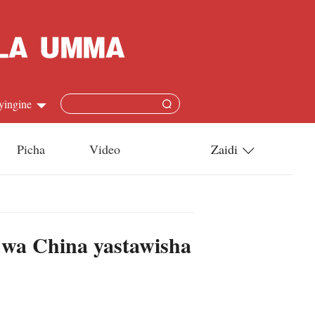
yingine
Picha
Video
Zaidi
h
Utamaduni
語
Teknolojia
 wa China yastawisha
s
l
язык