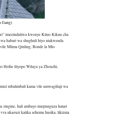
iệt
an Gang)
i” imezinduliwa kwenye Kituo Kikuu cha
 wa habari wa shughuli hiyo utakwenda
vile Mlima Qinling, Bonde la Mto
to Heihe iliyopo Wilaya ya Zhouzhi,
umizi mbalimbali kama vile umwagiliaji wa
 zingine, hali ambayo imepunguza hatari
ya ukaguzi katika sehemu husika, likizuia