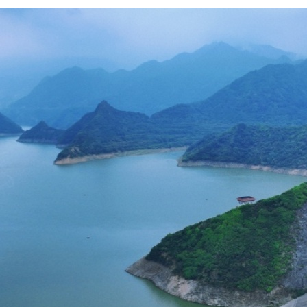
عربي
한국
Deutsc
Portugu
Italian
Қазақ ті
ภาษาไ
Bahasa Me
Ελληνι