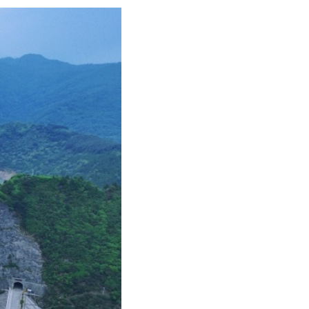
어
h
ês
o
лі
ทย
layu
κά