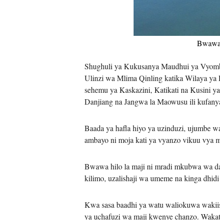
Bwawa l
Shughuli ya Kukusanya Maudhui ya Vyomb
Ulinzi wa Mlima Qinling katika Wilaya ya
sehemu ya Kaskazini, Katikati na Kusini 
Danjiang na Jangwa la Maowusu ili kufany
Baada ya hafla hiyo ya uzinduzi, ujumbe w
ambayo ni moja kati ya vyanzo vikuu vya ma
Bwawa hilo la maji ni mradi mkubwa wa dar
kilimo, uzalishaji wa umeme na kinga dhidi
Kwa sasa baadhi ya watu waliokuwa wakiis
ya uchafuzi wa maji kwenye chanzo. Wakati