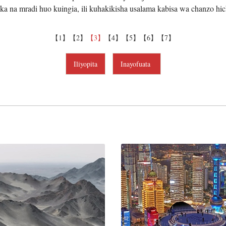
ika na mradi huo kuingia, ili kuhakikisha usalama kabisa wa chanzo hic
【1】
【2】
【3】
【4】
【5】
【6】
【7】
Iliyopita
Inayofuata