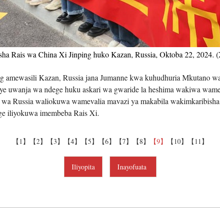
Tiếng V
اردو
ha Rais wa China Xi Jinping huko Kazan, Russia, Oktoba 22, 2024. 
हिन्दी
ng amewasili Kazan, Russia jana Jumanne kwa kuhudhuria Mkutano 
ye uwanja wa ndege huku askari wa gwaride la heshima wakiwa wamej
a wa Russia waliokuwa wamevalia mavazi ya makabila wakimkaribisha 
dege iliyokuwa imembeba Rais Xi.
【1】
【2】
【3】
【4】
【5】
【6】
【7】
【8】
【9】
【10】
【11】
Iliyopita
Inayofuata