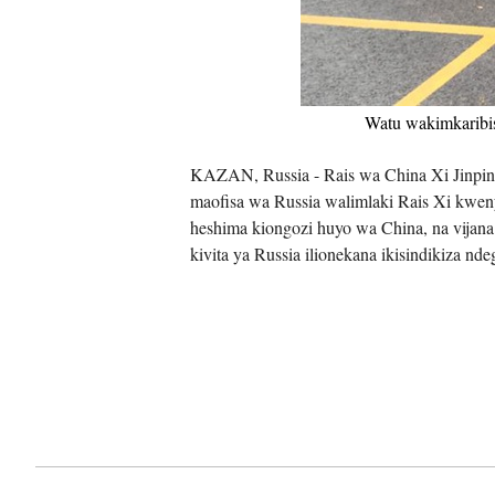
Watu wakimkaribis
KAZAN, Russia - Rais wa China Xi Jinpi
maofisa wa Russia walimlaki Rais Xi kwen
heshima kiongozi huyo wa China, na vijan
kivita ya Russia ilionekana ikisindikiza n