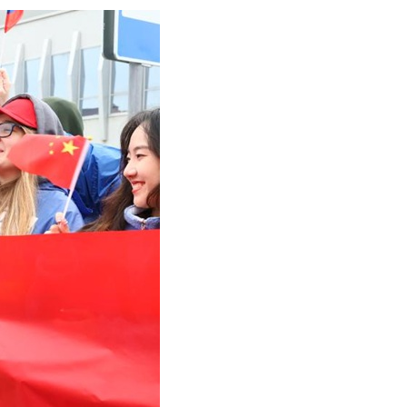
어
h
ês
o
лі
ทย
layu
κά