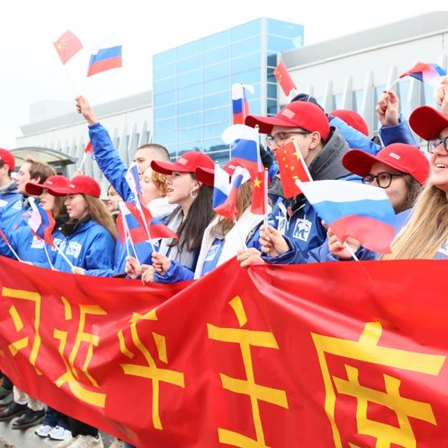
عربي
한국
Deutsc
Portugu
Italian
Қазақ ті
ภาษาไ
Bahasa Me
Ελληνι