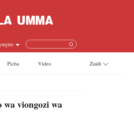
yingine
Picha
Video
Zaidi
h
Utamaduni
語
Teknolojia
 wa viongozi wa
s
l
язык