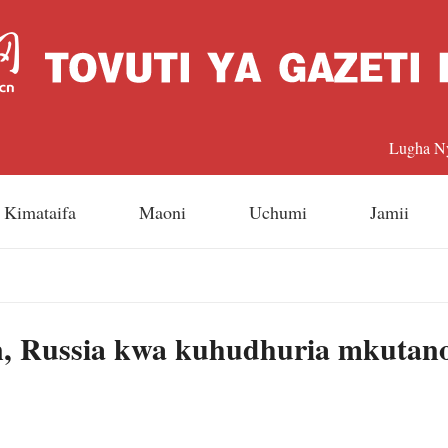
Lugha N
中文
Kimataifa
Maoni
Uchumi
Jamii
Englis
日本
an, Russia kwa kuhudhuria mkutano
Françai
Españo
Русский 