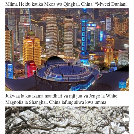
Mlima Heidu katika Mkoa wa Qinghai, China: “Mwezi Duniani”
Jukwaa la kutazama mandhari ya mji juu ya Jengo la White
Magnolia la Shanghai, China lafunguliwa kwa umma