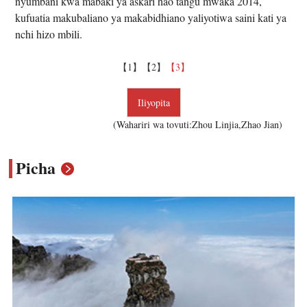
nyumbani kwa mabaki ya askari hao tangu mwaka 2014,
kufuatia makubaliano ya makabidhiano yaliyotiwa saini kati ya
nchi hizo mbili.
【1】
【2】
【3】
Iliyopita
(Wahariri wa tovuti:Zhou Linjia,Zhao Jian)
Picha