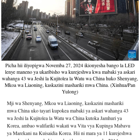
Picha hii iliyopigwa Novemba 27, 2024 ikionyesha bango la LED
lenye maneno ya ukaribisho wa kurejeshwa kwa mabaki ya askari
wahanga 43 wa Jeshi la Kujitolea la Watu wa China huko Shenyang,
Mkoa wa Liaoning, kaskazini mashariki mwa China. (Xinhua/Pan
Yulong)
Mji wa Shenyang, Mkoa wa Liaoning, kaskazini mashariki
mwa China uko tayari kupokea mabaki ya askari wahanga 43
wa Jeshi la Kujitolea la Watu wa China kutoka Jamhuri ya
Korea, ambao walifariki wakati wa Vita vya Kupinga Mabavu
ya Marekani na Kuisaidia Korea. Hii ni mara ya 11 kurejeshwa