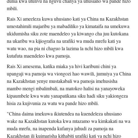
dunia kwa utulivu na nguvu chanya ya uhusiano wa pande hizo
mbili.
Rais Xi ameeleza kuwa uhusiano kati ya China na Kazakhstan
umestahimili majaribu ya mabadiliko ya kimataifa na umekuwa
ukidumisha siku zote maendeleo ya kiwango cha juu kutokana
na ukaribu wa kijiografia na urafiki wa muda mrefu kati ya
watu wao, na pia ni chaguo la lazima la nchi hizo mbili kwa
kutafuta maendeleo kwa pamoja.
Rais Xi amesema, katika miaka ya hivi karibuni chini ya
upangaji wa pamoja wa viongozi hao wawili, jumuiya ya China
na Kazakhstan yenye mustakabali wa pamoja imehusisha
mambo mengi mbalimbali, na matokeo halisi na yanayoweka
kipaumbele kwa watu yanapatikana siku hadi siku yakiongeza
hisia za kujivunia za watu wa pande hizo mbili.
"China daima imekuwa ikiutendea na kuendeleza uhusiano
wake na Kazakhstan kutoka kwa mtazamo wa kimkakati na wa
muda mrefu, na inapenda kufanya juhudi za pamoja na
Kazakhstan ili kuimarisha kithabiti urafiki kati ya nchi hizo