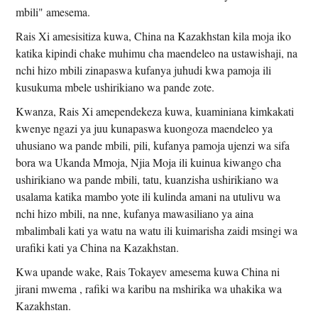
mbili" amesema.
Rais Xi amesisitiza kuwa, China na Kazakhstan kila moja iko
katika kipindi chake muhimu cha maendeleo na ustawishaji, na
nchi hizo mbili zinapaswa kufanya juhudi kwa pamoja ili
kusukuma mbele ushirikiano wa pande zote.
Kwanza, Rais Xi amependekeza kuwa, kuaminiana kimkakati
kwenye ngazi ya juu kunapaswa kuongoza maendeleo ya
uhusiano wa pande mbili, pili, kufanya pamoja ujenzi wa sifa
bora wa Ukanda Mmoja, Njia Moja ili kuinua kiwango cha
ushirikiano wa pande mbili, tatu, kuanzisha ushirikiano wa
usalama katika mambo yote ili kulinda amani na utulivu wa
nchi hizo mbili, na nne, kufanya mawasiliano ya aina
mbalimbali kati ya watu na watu ili kuimarisha zaidi msingi wa
urafiki kati ya China na Kazakhstan.
Kwa upande wake, Rais Tokayev amesema kuwa China ni
jirani mwema , rafiki wa karibu na mshirika wa uhakika wa
Kazakhstan.