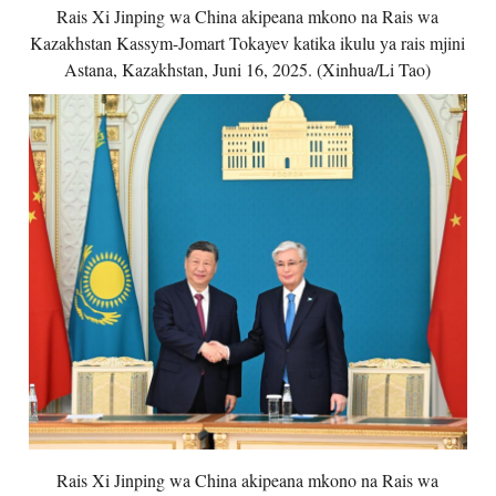
Rais Xi Jinping wa China akipeana mkono na Rais wa
Kazakhstan Kassym-Jomart Tokayev katika ikulu ya rais mjini
Astana, Kazakhstan, Juni 16, 2025. (Xinhua/Li Tao)
Rais Xi Jinping wa China akipeana mkono na Rais wa