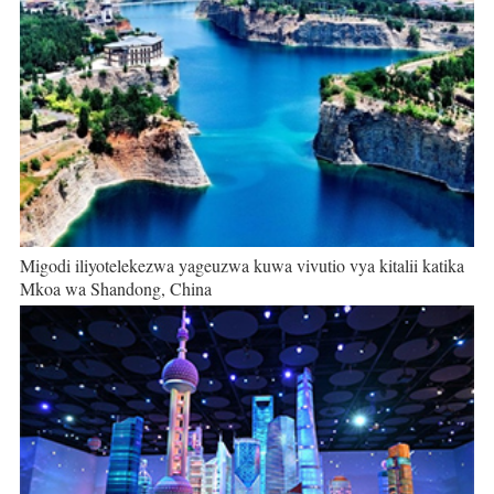
Migodi iliyotelekezwa yageuzwa kuwa vivutio vya kitalii katika
Mkoa wa Shandong, China