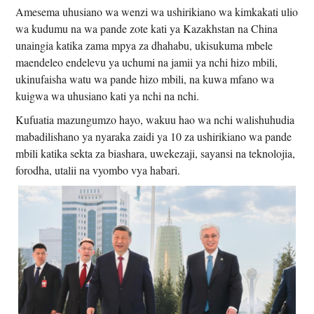
Amesema uhusiano wa wenzi wa ushirikiano wa kimkakati ulio
wa kudumu na wa pande zote kati ya Kazakhstan na China
unaingia katika zama mpya za dhahabu, ukisukuma mbele
maendeleo endelevu ya uchumi na jamii ya nchi hizo mbili,
ukinufaisha watu wa pande hizo mbili, na kuwa mfano wa
kuigwa wa uhusiano kati ya nchi na nchi.
Kufuatia mazungumzo hayo, wakuu hao wa nchi walishuhudia
mabadilishano ya nyaraka zaidi ya 10 za ushirikiano wa pande
mbili katika sekta za biashara, uwekezaji, sayansi na teknolojia,
forodha, utalii na vyombo vya habari.