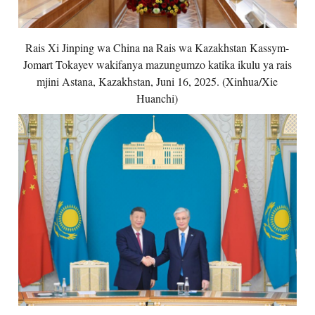
Rais Xi Jinping wa China na Rais wa Kazakhstan Kassym-
Jomart Tokayev wakifanya mazungumzo katika ikulu ya rais
mjini Astana, Kazakhstan, Juni 16, 2025. (Xinhua/Xie
Huanchi)