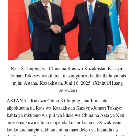
Rais Xi Jinping wa China na Rais wa Kazakhstan Kassym-
Jomart Tokayev wakifanya mazungumzo katika ikulu ya rais
mjini Astana, Kazakhstan, Juni 16, 2025. (Xinhua/Huang
Jingwen)
ASTANA - Rais wa China Xi Jinping jana Jumatatu
alipokutana na Rais wa Kazakhstan Kassym-Jomart Tokayev
kabla ya mkutano wa pili wa kilele wa China na Asia ya Kati
amesema kuwa China inapenda kushirikiana na Kazakhstan
katika kuchangia zaidi amani na maendeleo ya kikanda na