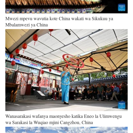
Mwezi mpevu wavutia kote China wakati wa Sikukuu ya
Mbalamwezi ya China
Wanasarakasi wafanya maonyesho katika Eneo la Ulimwengu
wa Sarakasi la Wuqiao mjini Cangzhou, China