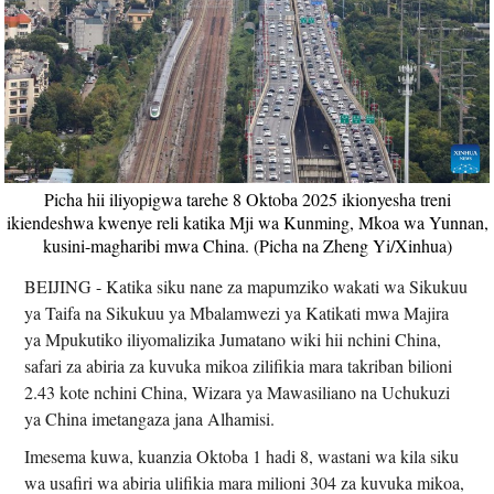
Picha hii iliyopigwa tarehe 8 Oktoba 2025 ikionyesha treni
ikiendeshwa kwenye reli katika Mji wa Kunming, Mkoa wa Yunnan,
kusini-magharibi mwa China. (Picha na Zheng Yi/Xinhua)
BEIJING - Katika siku nane za mapumziko wakati wa Sikukuu
ya Taifa na Sikukuu ya Mbalamwezi ya Katikati mwa Majira
ya Mpukutiko iliyomalizika Jumatano wiki hii nchini China,
safari za abiria za kuvuka mikoa zilifikia mara takriban bilioni
2.43 kote nchini China, Wizara ya Mawasiliano na Uchukuzi
ya China imetangaza jana Alhamisi.
Imesema kuwa, kuanzia Oktoba 1 hadi 8, wastani wa kila siku
wa usafiri wa abiria ulifikia mara milioni 304 za kuvuka mikoa,