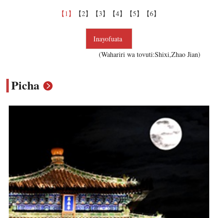
【1】
【2】
【3】
【4】
【5】
【6】
Inayofuata
(Wahariri wa tovuti:Shixi,Zhao Jian)
Picha