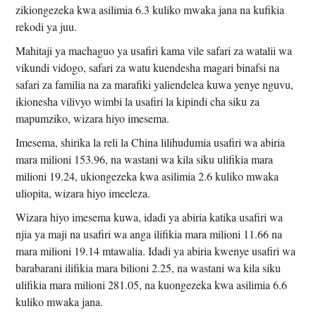
zikiongezeka kwa asilimia 6.3 kuliko mwaka jana na kufikia
rekodi ya juu.
Mahitaji ya machaguo ya usafiri kama vile safari za watalii wa
vikundi vidogo, safari za watu kuendesha magari binafsi na
safari za familia na za marafiki yaliendelea kuwa yenye nguvu,
ikionesha vilivyo wimbi la usafiri la kipindi cha siku za
mapumziko, wizara hiyo imesema.
Imesema, shirika la reli la China lilihudumia usafiri wa abiria
mara milioni 153.96, na wastani wa kila siku ulifikia mara
milioni 19.24, ukiongezeka kwa asilimia 2.6 kuliko mwaka
uliopita, wizara hiyo imeeleza.
Wizara hiyo imesema kuwa, idadi ya abiria katika usafiri wa
njia ya maji na usafiri wa anga ilifikia mara milioni 11.66 na
mara milioni 19.14 mtawalia. Idadi ya abiria kwenye usafiri wa
barabarani ilifikia mara bilioni 2.25, na wastani wa kila siku
ulifikia mara milioni 281.05, na kuongezeka kwa asilimia 6.6
kuliko mwaka jana.