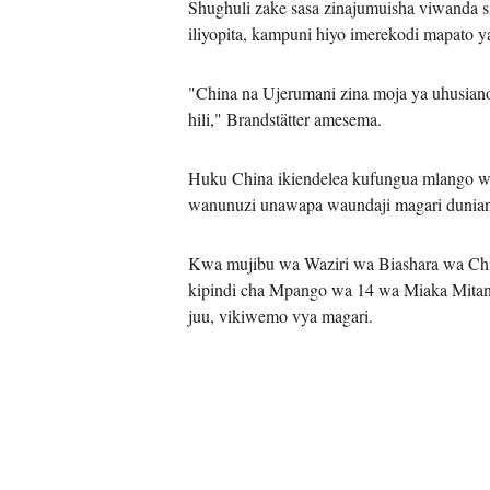
Shughuli zake sasa zinajumuisha viwanda s
iliyopita, kampuni hiyo imerekodi mapato ya
"China na Ujerumani zina moja ya uhusian
hili," Brandstätter amesema.
Huku China ikiendelea kufungua mlango w
wanunuzi unawapa waundaji magari dunian
Kwa mujibu wa Waziri wa Biashara wa China
kipindi cha Mpango wa 14 wa Miaka Mitano 
juu, vikiwemo vya magari.