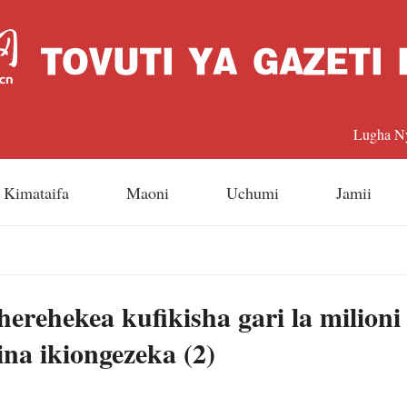
Lugha N
中文
Kimataifa
Maoni
Uchumi
Jamii
Englis
日本
rehekea kufikisha gari la milioni
Françai
ina ikiongezeka (2)
Españo
Русский 