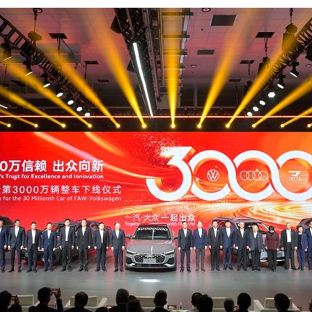
عربي
한국
Deutsc
Portugu
Italian
Қазақ ті
ภาษาไ
Bahasa Me
Ελληνι