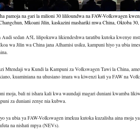
Tiếng V
ha pamoja na gari la milioni 30 lililoundwa na FAW-Volkswagen kwen
i Changchun, Mkoani Jilin, kaskazini mashariki mwa China, Oktoba 3
اردو
udi sedan A5L lilipokuwa likiendeshwa taratibu kutoka kwenye msta
हिन्दी
 wa Jilin wa China jana Alhamisi usiku, kampuni hiyo ya ubia imesh
hina.
nzi Mtendaji wa Kundi la Kampuni za Volkswagen Tawi la China, ameu
rikiano, kuaminiana na uhusiano imara wa kiwenzi kati ya FAW na Vol
ni moja, bali ni ishara kali kwa waundaji magari duniani kwamba likiw
puni za duniani zenye nia kubwa.
o ya ubia ya FAW-Volkswagen imekua kutoka kuzalisha aina moja ya ga
afuta na nishati mpya (NEVs).