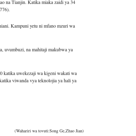
o na Tianjin. Katika miaka zaidi ya 34
 776).
niani. Kampuni yetu ni mfano mzuri wa
a, uvumbuzi, na mahitaji makubwa ya
0 katika uwekezaji wa kigeni wakati wa
atika viwanda vya teknolojia ya hali ya
(Wahariri wa tovuti:Song Ge,Zhao Jian)