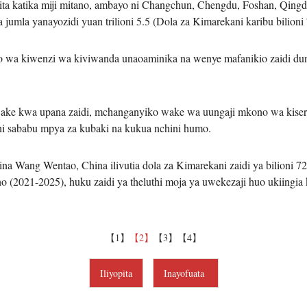
ita katika miji mitano, ambayo ni Changchun, Chengdu, Foshan, Qingda
 jumla yanayozidi yuan trilioni 5.5 (Dola za Kimarekani karibu bilioni
o wa kiwenzi wa kiviwanda unaoaminika na wenye mafanikio zaidi du
ake kwa upana zaidi, mchanganyiko wake wa uungaji mkono wa kiser
i sababu mpya za kubaki na kukua nchini humo.
 Wang Wentao, China ilivutia dola za Kimarekani zaidi ya bilioni 72
(2021-2025), huku zaidi ya theluthi moja ya uwekezaji huo ukiingia k
【1】
【2】
【3】
【4】
Iliyopita
Inayofuata