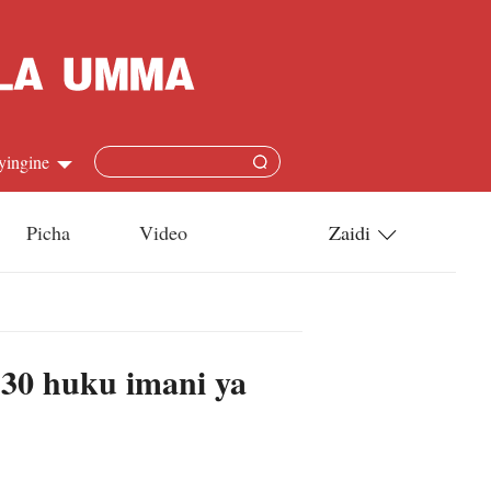
yingine
Picha
Video
Zaidi
h
Utamaduni
語
Teknolojia
 30 huku imani ya
s
l
язык