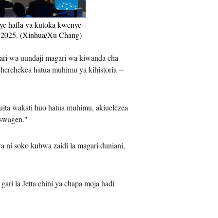
iệt
ye hafla ya kutoka kwenye
0, 2025. (Xinhua/Xu Chang)
ri wa uundaji magari wa kiwanda cha
erehekea hatua muhimu ya kihistoria --
ita wakati huo hatua muhimu, akiuelezea
kswagen."
a ni soko kubwa zaidi la magari duniani,
ri la Jetta chini ya chapa moja hadi