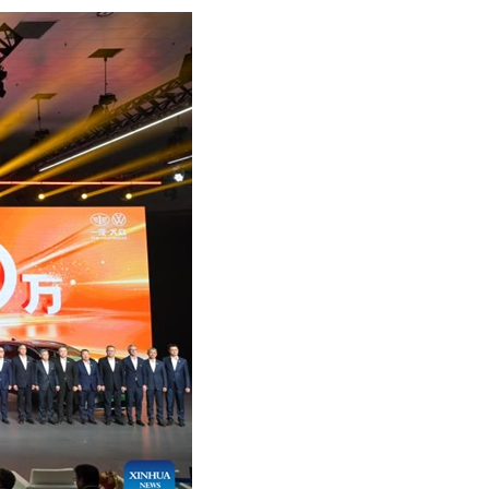
어
h
ês
o
лі
ทย
layu
κά