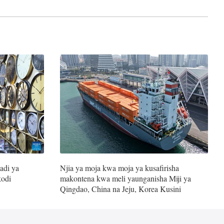
adi ya
Njia ya moja kwa moja ya kusafirisha
kodi
makontena kwa meli yaunganisha Miji ya
Qingdao, China na Jeju, Korea Kusini