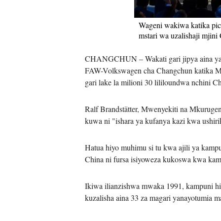
Wageni wakiwa katika pic
mstari wa uzalishaji mjin
CHANGCHUN – Wakati gari jipya aina ya A
FAW-Volkswagen cha Changchun katika Mkoa
gari lake la milioni 30 lililoundwa nchini C
Ralf Brandstätter, Mwenyekiti na Mkuruge
kuwa ni "ishara ya kufanya kazi kwa ushi
Hatua hiyo muhimu si tu kwa ajili ya kampu
China ni fursa isiyoweza kukoswa kwa kam
Ikiwa ilianzishwa mwaka 1991, kampuni hiy
kuzalisha aina 33 za magari yanayotumia m