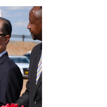
어
h
ês
o
лі
ทย
layu
κά