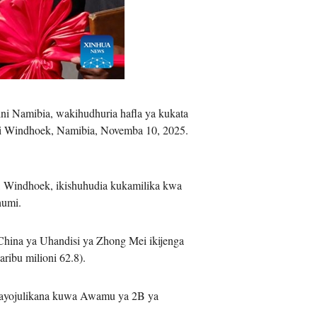
iệt
ni Namibia, wakihudhuria hafla ya kukata
ni Windhoek, Namibia, Novemba 10, 2025.
 Windhoek, ikishuhudia kukamilika kwa
humi.
China ya Uhandisi ya Zhong Mei ikijenga
ribu milioni 62.8).
 inayojulikana kuwa Awamu ya 2B ya