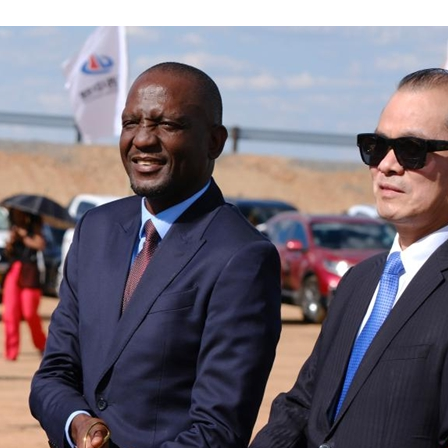
عربي
한국
Deutsc
Portugu
Italian
Қазақ ті
ภาษาไ
Bahasa Me
Ελληνι