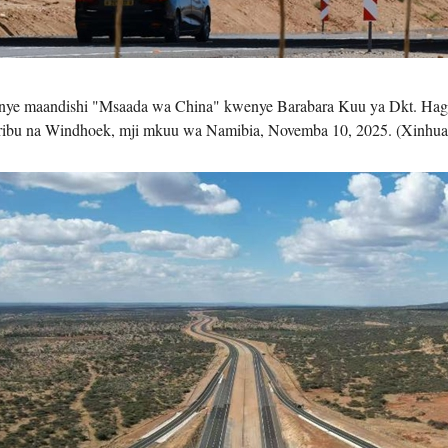
go lenye maandishi "Msaada wa China" kwenye Barabara Kuu ya Dkt. H
ribu na Windhoek, mji mkuu wa Namibia, Novemba 10, 2025. (Xinhua/