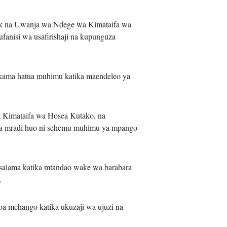
hoek na Uwanja wa Ndege wa Kimataifa wa
fanisi wa usafirishaji na kupunguza
kama hatua muhimu katika maendeleo ya
a Kimataifa wa Hosea Kutako, na
uwa mradi huo ni sehemu muhimu ya mpango
salama katika mtandao wake wa barabara
.
oa mchango katika ukuzaji wa ujuzi na