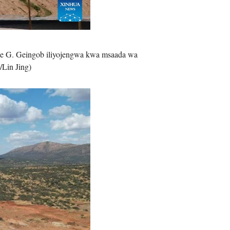
age G. Geingob iliyojengwa kwa msaada wa
Lin Jing)