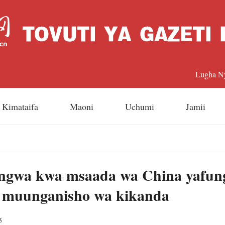
Lugha N
中文
Kimataifa
Maoni
Uchumi
Jamii
Englis
日本
engwa kwa msaada wa China yafung
Françai
a muunganisho wa kikanda
Españo
5
Русский 