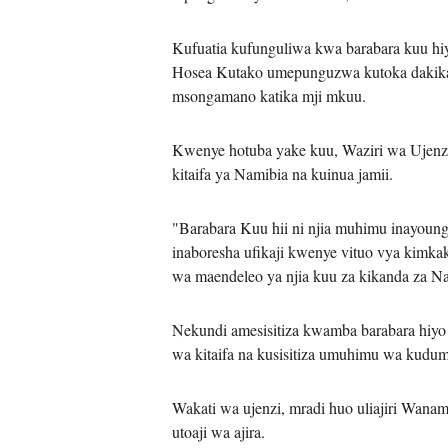
Kufuatia kufunguliwa kwa barabara kuu hi
Hosea Kutako umepunguzwa kutoka dakika ta
msongamano katika mji mkuu.
Kwenye hotuba yake kuu, Waziri wa Ujenz
kitaifa ya Namibia na kuinua jamii.
"Barabara Kuu hii ni njia muhimu inayoun
inaboresha ufikaji kwenye vituo vya kimk
wa maendeleo ya njia kuu za kikanda za Nam
Nekundi amesisitiza kwamba barabara hiy
wa kitaifa na kusisitiza umuhimu wa kudumi
Wakati wa ujenzi, mradi huo uliajiri Wana
utoaji wa ajira.