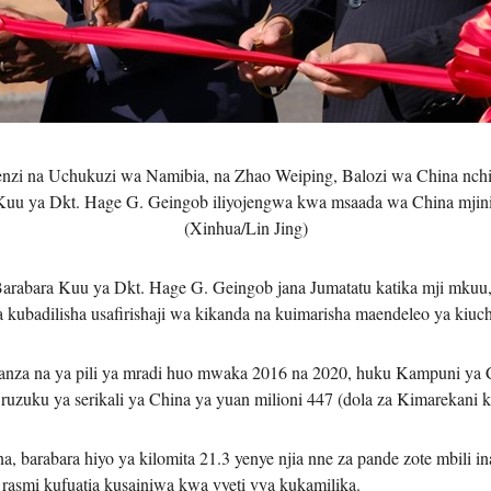
Tiếng V
اردو
हिन्दी
nzi na Uchukuzi wa Namibia, na Zhao Weiping, Balozi wa China nchi
a Kuu ya Dkt. Hage G. Geingob iliyojengwa kwa msaada wa China mji
(Xinhua/Lin Jing)
bara Kuu ya Dkt. Hage G. Geingob jana Jumatatu katika mji mkuu,
kubadilisha usafirishaji wa kikanda na kuimarisha maendeleo ya kiuc
kwanza na ya pili ya mradi huo mwaka 2016 na 2020, huku Kampuni ya 
uzuku ya serikali ya China ya yuan milioni 447 (dola za Kimarekani ka
 barabara hiyo ya kilomita 21.3 yenye njia nne za pande zote mbili
smi kufuatia kusainiwa kwa vyeti vya kukamilika.