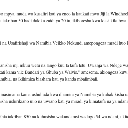
yo mpya, muda wa kusafiri kati ya eneo la katikati mwa Jiji la Wind
kriban 50 hadi dakika zaidi ya 20 tu, ikiboresha kwa kiasi kikubwa u
i na Usafirishaji wa Namibia Veikko Nekundi amepongeza mradi huo 
ganisha mji mkuu wetu na lango kuu la taifa letu, Uwanja wa Ndege w
akati kama vile Bandari ya Ghuba ya Walvis," amesema, akiongeza k
ibia, na ikihimiza biashara kati ya kanda mbalimbali.
o inasimama kama ushuhuda kwa dhamira ya Namibia ya kuhakikisha u
sha ushirikiano ulio na uwiano kati ya miradi ya kimataifa na ya ndani
mibia takriban 850 na kuhusisha wakandarasi wadogo 54 wa ndani, ukit