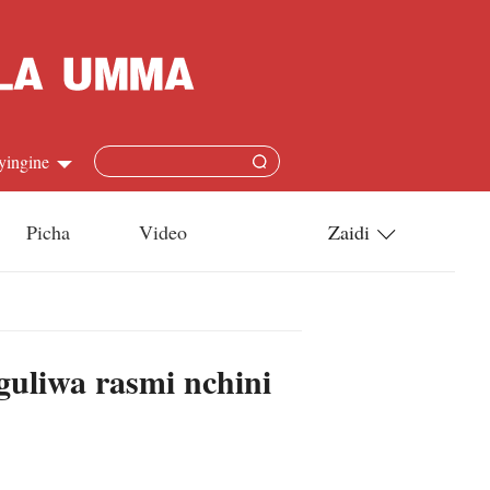
yingine
Picha
Video
Zaidi
h
Utamaduni
語
Teknolojia
uliwa rasmi nchini
s
l
язык