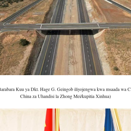
 Barabara Kuu ya Dkt. Hage G. Geingob iliyojengwa kwa msaada wa C
China za Uhandisi la Zhong Mei/kupitia Xinhua)