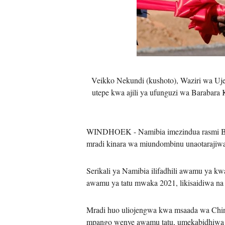
Veikko Nekundi (kushoto), Waziri wa Uje
utepe kwa ajili ya ufunguzi wa Barabar
WINDHOEK - Namibia imezindua rasmi Bara
mradi kinara wa miundombinu unaotarajiwa 
Serikali ya Namibia ilifadhili awamu ya 
awamu ya tatu mwaka 2021, likisaidiwa na r
Mradi huo uliojengwa kwa msaada wa China,
mpango wenye awamu tatu, umekabidhiwa ra