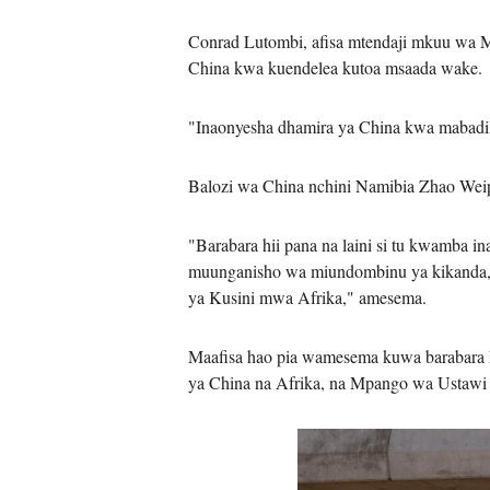
Conrad Lutombi, afisa mtendaji mkuu wa 
China kwa kuendelea kutoa msaada wake.
"Inaonyesha dhamira ya China kwa mabadil
Balozi wa China nchini Namibia Zhao Weipi
"Barabara hii pana na laini si tu kwamba 
muunganisho wa miundombinu ya kikanda, ik
ya Kusini mwa Afrika," amesema.
Maafisa hao pia wamesema kuwa barabara 
ya China na Afrika, na Mpango wa Ustaw