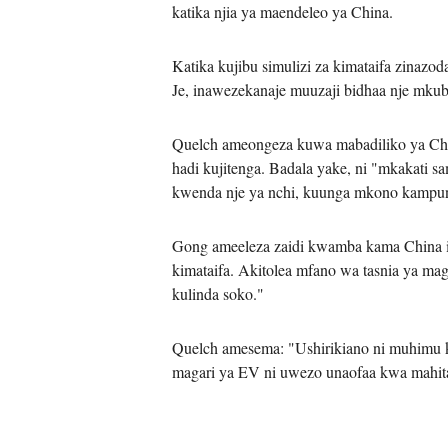
katika njia ya maendeleo ya China.
Katika kujibu simulizi za kimataifa zinaz
Je, inawezekanaje muuzaji bidhaa nje mku
Quelch ameongeza kuwa mabadiliko ya Chi
hadi kujitenga. Badala yake, ni "mkakati 
kwenda nje ya nchi, kuunga mkono kampuni 
Gong ameeleza zaidi kwamba kama China in
kimataifa. Akitolea mfano wa tasnia ya ma
kulinda soko."
Quelch amesema: "Ushirikiano ni muhimu kab
magari ya EV ni uwezo unaofaa kwa mahitaj