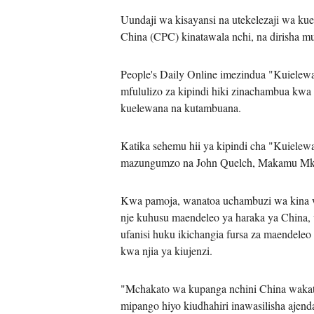
Uundaji wa kisayansi na utekelezaji wa k
China (CPC) kinatawala nchi, na dirisha 
People's Daily Online imezindua "Kuielew
mfululizo za kipindi hiki zinachambua kwa
kuelewana na kutambuana.
Katika sehemu hii ya kipindi cha "Kuielew
mazungumzo na John Quelch, Makamu Mkuu
Kwa pamoja, wanatoa uchambuzi wa kina 
nje kuhusu maendeleo ya haraka ya China
ufanisi huku ikichangia fursa za maendeleo
kwa njia ya kiujenzi.
"Mchakato wa kupanga nchini China wakat
mipango hiyo kiudhahiri inawasilisha ajen