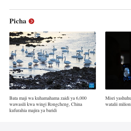
Picha
Bata maji wa kuhamahama zaidi ya 6,000
Misri yashuhu
wawasili kwa wingi Rongcheng, China
watalii milio
kufurahia majira ya baridi