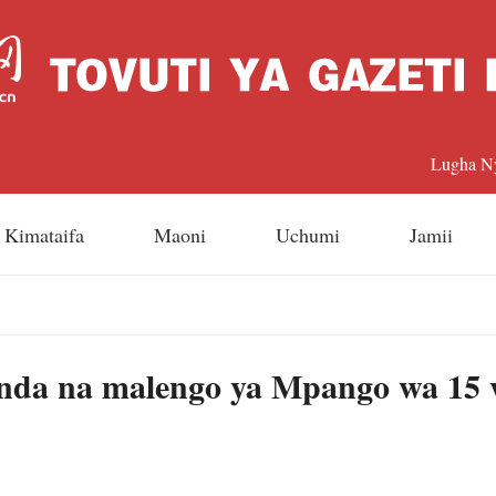
Lugha N
中文
Kimataifa
Maoni
Uchumi
Jamii
Englis
日本
enda na malengo ya Mpango wa 15
Françai
Españo
Русский 