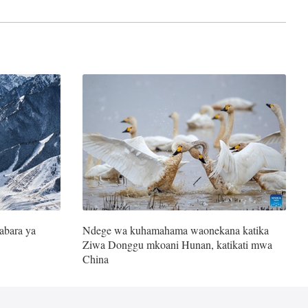
rabara ya
Ndege wa kuhamahama waonekana katika
Ziwa Donggu mkoani Hunan, katikati mwa
China