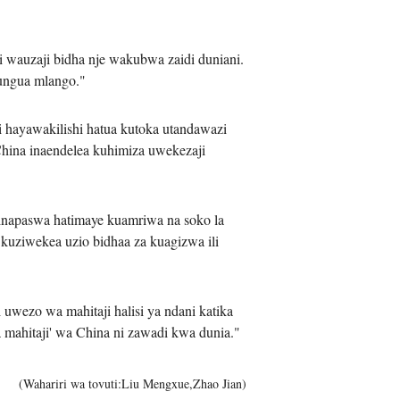
iệt
i wauzaji bidha nje wakubwa zaidi duniani.
fungua mlango."
hayawakilishi hatua kutoka utandawazi
China inaendelea kuhimiza uwekezaji
 inapaswa hatimaye kuamriwa na soko la
kuziwekea uzio bidhaa za kuagizwa ili
uwezo wa mahitaji halisi ya ndani katika
 mahitaji' wa China ni zawadi kwa dunia."
(Wahariri wa tovuti:Liu Mengxue,Zhao Jian)