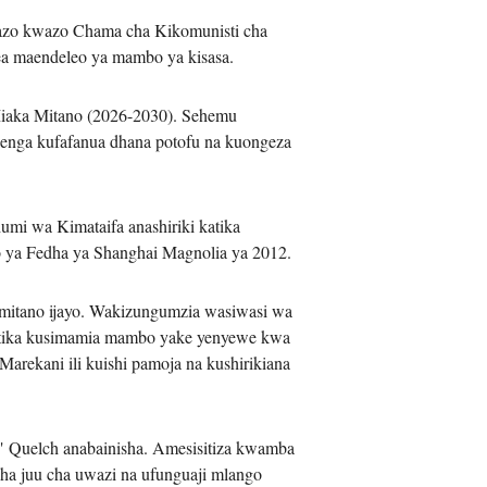
bazo kwazo Chama cha Kikomunisti cha
ea maendeleo ya mambo ya kisasa.
어
Miaka Mitano (2026-2030). Sehemu
ilenga kufafanua dhana potofu na kuongeza
h
ês
mi wa Kimataifa anashiriki katika
ya Fedha ya Shanghai Magnolia ya 2012.
o
itano ijayo. Wakizungumzia wasiwasi wa
лі
katika kusimamia mambo yake yenyewe kwa
Marekani ili kuishi pamoja na kushirikiana
ทย
layu
 Quelch anabainisha. Amesisitiza kwamba
ha juu cha uwazi na ufunguaji mlango
κά