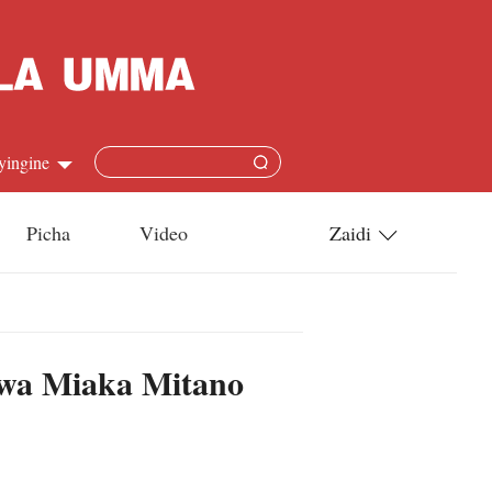
yingine
Picha
Video
Zaidi
h
Utamaduni
語
Teknolojia
 wa Miaka Mitano
s
l
язык