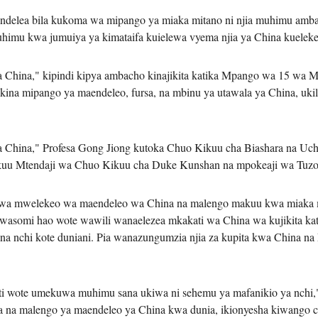
uendelea bila kukoma wa mipango ya miaka mitano ni njia muhimu am
عربي
muhimu kwa jumuiya ya kimataifa kuielewa vyema njia ya China kuelek
한국
a China," kipindi kipya ambacho kinajikita katika Mpango wa 15 wa 
 kina mipango ya maendeleo, fursa, na mbinu ya utawala ya China, uk
Deutsc
Portugu
a China," Profesa Gong Jiong kutoka Chuo Kikuu cha Biashara na Uchu
 Mtendaji wa Chuo Kikuu cha Duke Kunshan na mpokeaji wa Tuzo 
Italian
wa mwelekeo wa maendeleo wa China na malengo makuu kwa miaka m
Қазақ ті
, wasomi hao wote wawili wanaelezea mkakati wa China wa kujikita 
 na nchi kote duniani. Pia wanazungumzia njia za kupita kwa China na 
ภาษาไ
Bahasa Me
i wote umekuwa muhimu sana ukiwa ni sehemu ya mafanikio ya nchi,"
da na malengo ya maendeleo ya China kwa dunia, ikionyesha kiwango c
Ελληνι