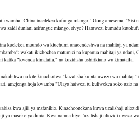
Tiếng V
odai kwamba "China inaelekea kufunga mlango," Gong amesema, "Sisi n
اردو
bwa zaidi duniani asifungue mlango, sivyo? Hatuwezi kumudu kutoku
हिन्दी
na kuelekea muundo wa kiuchumi unaoendeshwa na mahitaji ya ndani 
sambamba": wakati ikichochea matumizi na kupanua mahitaji ya ndani, 
katika "kwenda kimataifa," na kuzidisha ushirikiano wa kimataifa.
akabiliwa na kile kinachoitwa "kuzalisha kupita uwezo wa mahitaji"
gari, amejenga hoja kwamba "Ulaya haiwezi tu kuliwekea soko uzio na 
isa kwa ajili ya mafanikio. Kinachoonekana kuwa uzalishaji uliozidi 
i ya masoko ya dunia. Kwa namna hiyo, 'uzalishaji uliozidi uwezo wa