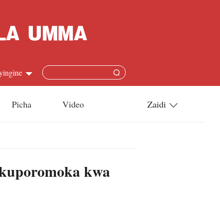
yingine
Picha
Video
Zaidi
h
Utamaduni
語
Teknolojia
a kuporomoka kwa
s
l
язык