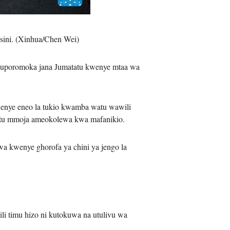
iệt
usini. (Xinhua/Chen Wei)
poromoka jana Jumatatu kwenye mtaa wa
enye eneo la tukio kwamba watu wawili
mtu mmoja ameokolewa kwa mafanikio.
a kwenye ghorofa ya chini ya jengo la
i timu hizo ni kutokuwa na utulivu wa