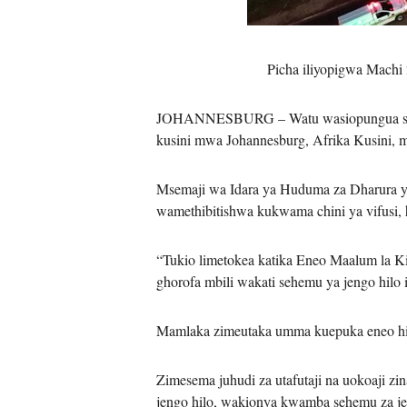
Picha iliyopigwa Machi 
JOHANNESBURG – Watu wasiopungua sita
kusini mwa Johannesburg, Afrika Kusini, 
Msemaji wa Idara ya Huduma za Dharura y
wamethibitishwa kukwama chini ya vifusi
“Tukio limetokea katika Eneo Maalum la K
ghorofa mbili wakati sehemu ya jengo hil
Mamlaka zimeutaka umma kuepuka eneo hilo
Zimesema juhudi za utafutaji na uokoaji z
jengo hilo, wakionya kwamba sehemu za jen