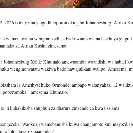
Tiếng V
2, 2026 ikionyesha jengo lililoporomoka jijini Johannesburg, Afrika K
اردو
 wameuawa na wengine kadhaa bado wanakwama baada ya jengo ku
हिन्दी
mamlaka za Afrika Kusini zimesema.
a Johannesburg Xolile Khumalo amewaambia waandishi wa habari kw
, huku wengine watatu wakiwa bado hawajulikani walipo. Amesema, 
ibiashara la Amethyst huko Ormonde, ambapo wafanyakazi 12 walikuw
o ilipoporomoka,” amesema Khumalo.
 ili kuhakikisha shughuli za dharura zinaendelea kwa usalama.
inaongezeka. Waokoaji wamebainisha kuwa changamoto kuu inayozikabil
go hilo "tayari zinaanguka."