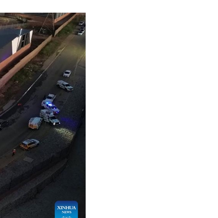
어
h
ês
o
лі
ทย
layu
κά