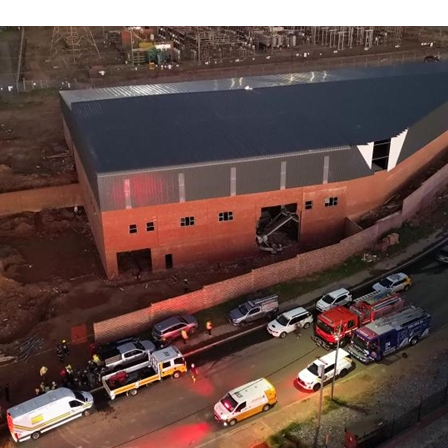
عربي
한국
Deutsc
Portugu
Italian
Қазақ ті
ภาษาไ
Bahasa Me
Ελληνι