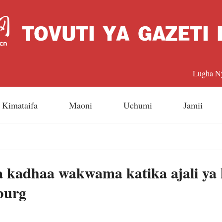
Lugha N
中文
Kimataifa
Maoni
Uchumi
Jamii
Englis
日本
 kadhaa wakwama katika ajali y
Françai
sburg
Españo
Русский 