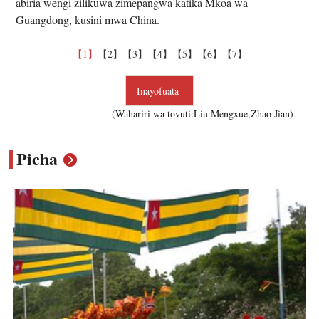
abiria wengi zilikuwa zimepangwa katika Mkoa wa
Guangdong, kusini mwa China.
【1】
【2】
【3】
【4】
【5】
【6】
【7】
Inayofuata
(Wahariri wa tovuti:Liu Mengxue,Zhao Jian)
Picha