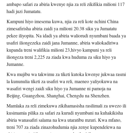
ambapo safari za abiria kwenye njia za reli zikifikia milioni 117
hadi juzi Jumatatu.
Kampuni hiyo imesema kuwa, njia za reli kote nchini China
zimesafirisha abiria zaidi ya milioni 20.38 siku ya Jumatatu
pekee iliyopita. Na idadi ya abiria waliorudi nyumbani baada ya
usafiri iliongezeka zaidi jana Jumanne, abiria waliokadiriwa
kupanda treni walifikia milioni 23,hivyo kampuni ya reli
iliongeza treni 2,225 za ziada kwa huduma za siku hiyo ya
Jumanne.
Kwa mujibu wa takwimu za tiketi kutoka kwenye jukwaa rasmi
la kununulia tiketi za usafiri wa reli, maeneo yaliyokuwa na
wasafiri wengi zaidi siku hiyo ya Jumanne ni pamoja na
Beijing, Guangzhou, Shanghai, Chengdu na Shenzhen.
Mamlaka za reli zimekuwa zikihamasisha rasilimali za uwezo ili
kusimamia pilika za safari za kurudi nyumbani na kuhakikisha
abiria wanasafiri salama na kwa utaratibu mzuri. Kwa mfano,
treni 707 za ziada zinazohudumia njia zenye kupendelewa na