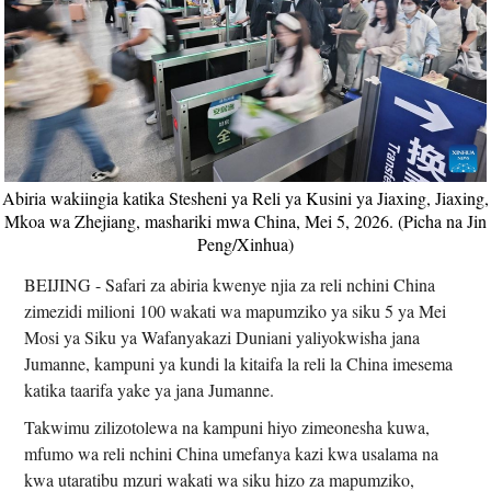
Abiria wakiingia katika Stesheni ya Reli ya Kusini ya Jiaxing, Jiaxing,
Mkoa wa Zhejiang, mashariki mwa China, Mei 5, 2026. (Picha na Jin
Peng/Xinhua)
BEIJING - Safari za abiria kwenye njia za reli nchini China
zimezidi milioni 100 wakati wa mapumziko ya siku 5 ya Mei
Mosi ya Siku ya Wafanyakazi Duniani yaliyokwisha jana
Jumanne, kampuni ya kundi la kitaifa la reli la China imesema
katika taarifa yake ya jana Jumanne.
Takwimu zilizotolewa na kampuni hiyo zimeonesha kuwa,
mfumo wa reli nchini China umefanya kazi kwa usalama na
kwa utaratibu mzuri wakati wa siku hizo za mapumziko,