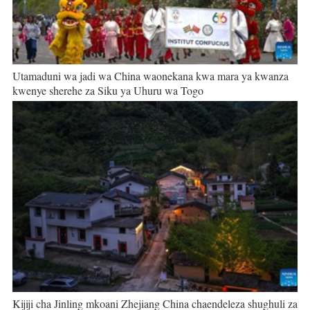
Utamaduni wa jadi wa China waonekana kwa mara ya kwanza
kwenye sherehe za Siku ya Uhuru wa Togo
Kijiji cha Jinling mkoani Zhejiang China chaendeleza shughuli za