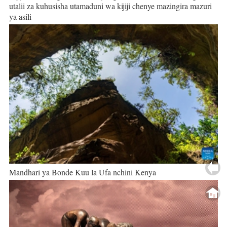
utalii za kuhusisha utamaduni wa kijiji chenye mazingira mazuri
ya asili
Mandhari ya Bonde Kuu la Ufa nchini Kenya