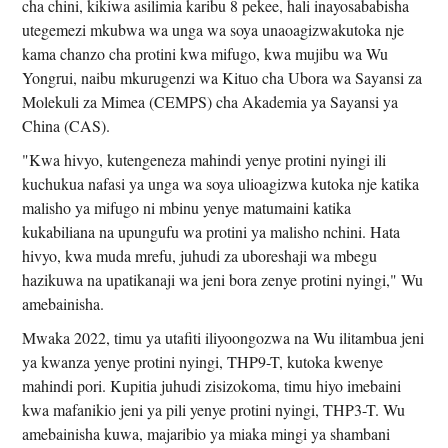
cha chini, kikiwa asilimia karibu 8 pekee, hali inayosababisha
utegemezi mkubwa wa unga wa soya unaoagizwakutoka nje
kama chanzo cha protini kwa mifugo, kwa mujibu wa Wu
Yongrui, naibu mkurugenzi wa Kituo cha Ubora wa Sayansi za
Molekuli za Mimea (CEMPS) cha Akademia ya Sayansi ya
China (CAS).
"Kwa hivyo, kutengeneza mahindi yenye protini nyingi ili
kuchukua nafasi ya unga wa soya ulioagizwa kutoka nje katika
malisho ya mifugo ni mbinu yenye matumaini katika
kukabiliana na upungufu wa protini ya malisho nchini. Hata
hivyo, kwa muda mrefu, juhudi za uboreshaji wa mbegu
hazikuwa na upatikanaji wa jeni bora zenye protini nyingi," Wu
amebainisha.
Mwaka 2022, timu ya utafiti iliyoongozwa na Wu ilitambua jeni
ya kwanza yenye protini nyingi, THP9-T, kutoka kwenye
mahindi pori. Kupitia juhudi zisizokoma, timu hiyo imebaini
kwa mafanikio jeni ya pili yenye protini nyingi, THP3-T. Wu
amebainisha kuwa, majaribio ya miaka mingi ya shambani