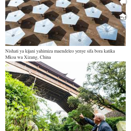
Nishati ya kijani yahimiza maendeleo yenye sifa bora katika
Mkoa wa Xizang, China