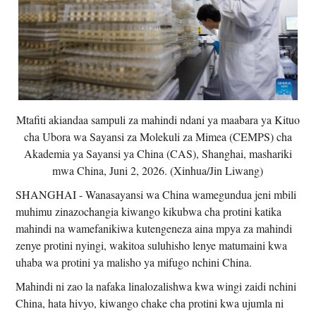
Mtafiti akiandaa sampuli za mahindi ndani ya maabara ya Kituo
cha Ubora wa Sayansi za Molekuli za Mimea (CEMPS) cha
Akademia ya Sayansi ya China (CAS), Shanghai, mashariki
mwa China, Juni 2, 2026. (Xinhua/Jin Liwang)
SHANGHAI - Wanasayansi wa China wamegundua jeni mbili
muhimu zinazochangia kiwango kikubwa cha protini katika
mahindi na wamefanikiwa kutengeneza aina mpya za mahindi
zenye protini nyingi, wakitoa suluhisho lenye matumaini kwa
uhaba wa protini ya malisho ya mifugo nchini China.
Mahindi ni zao la nafaka linalozalishwa kwa wingi zaidi nchini
China, hata hivyo, kiwango chake cha protini kwa ujumla ni