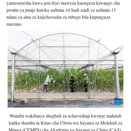
yameonyesha kuwa jeni hiyo inaweza kuongeza kiwango cha
protini ya punje kutoka asilimia 10 hadi zaidi ya asilimia 13
ndani ya aina za kujichavusha za mbegu bila kupunguza
mavuno.
Watafiti wakifanya shughuli za uchavushaji kwenye mahindi
katika shamba la Kituo cha Ubora wa Sayansi za Molekuli za
Mimea (CEMPS) cha Akademia ya Sayansi ya China (CAS),