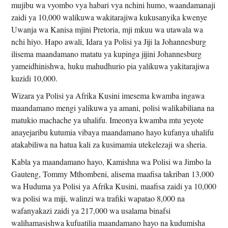
mujibu wa vyombo vya habari vya nchini humo, waandamanaji
zaidi ya 10,000 walikuwa wakitarajiwa kukusanyika kwenye
Uwanja wa Kanisa mjini Pretoria, mji mkuu wa utawala wa
nchi hiyo. Hapo awali, Idara ya Polisi ya Jiji la Johannesburg
ilisema maandamano matatu ya kupinga jijini Johannesburg
yameidhinishwa, huku mahudhurio pia yalikuwa yakitarajiwa
kuzidi 10,000.
Wizara ya Polisi ya Afrika Kusini imesema kwamba ingawa
maandamano mengi yalikuwa ya amani, polisi walikabiliana na
matukio machache ya uhalifu. Imeonya kwamba mtu yeyote
anayejaribu kutumia vibaya maandamano hayo kufanya uhalifu
atakabiliwa na hatua kali za kusimamia utekelezaji wa sheria.
Kabla ya maandamano hayo, Kamishna wa Polisi wa Jimbo la
Gauteng, Tommy Mthombeni, alisema maafisa takriban 13,000
wa Huduma ya Polisi ya Afrika Kusini, maafisa zaidi ya 10,000
wa polisi wa miji, walinzi wa trafiki wapatao 8,000 na
wafanyakazi zaidi ya 217,000 wa usalama binafsi
walihamasishwa kufuatilia maandamano hayo na kudumisha