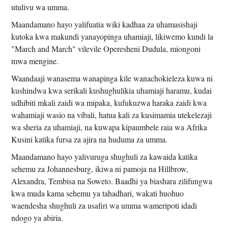
utulivu wa umma.
Maandamano hayo yalifuatia wiki kadhaa za uhamasishaji
kutoka kwa makundi yanayopinga uhamiaji, likiwemo kundi la
"March and March" vilevile Operesheni Dudula, miongoni
mwa mengine.
Waandaaji wanasema wanapinga kile wanachokieleza kuwa ni
kushindwa kwa serikali kushughulikia uhamiaji haramu, kudai
udhibiti mkali zaidi wa mipaka, kufukuzwa haraka zaidi kwa
wahamiaji wasio na vibali, hatua kali za kusimamia utekelezaji
wa sheria za uhamiaji, na kuwapa kipaumbele raia wa Afrika
Kusini katika fursa za ajira na huduma za umma.
Maandamano hayo yalivuruga shughuli za kawaida katika
sehemu za Johannesburg, ikiwa ni pamoja na Hillbrow,
Alexandra, Tembisa na Soweto. Baadhi ya biashara zilifungwa
kwa muda kama sehemu ya tahadhari, wakati huohuo
waendesha shughuli za usafiri wa umma wameripoti idadi
ndogo ya abiria.