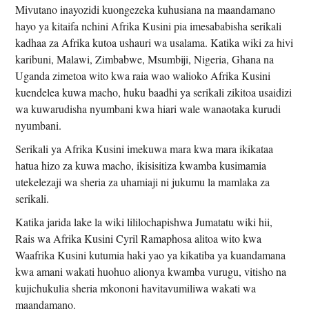
Mivutano inayozidi kuongezeka kuhusiana na maandamano
hayo ya kitaifa nchini Afrika Kusini pia imesababisha serikali
kadhaa za Afrika kutoa ushauri wa usalama. Katika wiki za hivi
karibuni, Malawi, Zimbabwe, Msumbiji, Nigeria, Ghana na
Uganda zimetoa wito kwa raia wao walioko Afrika Kusini
kuendelea kuwa macho, huku baadhi ya serikali zikitoa usaidizi
wa kuwarudisha nyumbani kwa hiari wale wanaotaka kurudi
nyumbani.
Serikali ya Afrika Kusini imekuwa mara kwa mara ikikataa
hatua hizo za kuwa macho, ikisisitiza kwamba kusimamia
utekelezaji wa sheria za uhamiaji ni jukumu la mamlaka za
serikali.
Katika jarida lake la wiki lililochapishwa Jumatatu wiki hii,
Rais wa Afrika Kusini Cyril Ramaphosa alitoa wito kwa
Waafrika Kusini kutumia haki yao ya kikatiba ya kuandamana
kwa amani wakati huohuo alionya kwamba vurugu, vitisho na
kujichukulia sheria mkononi havitavumiliwa wakati wa
maandamano.