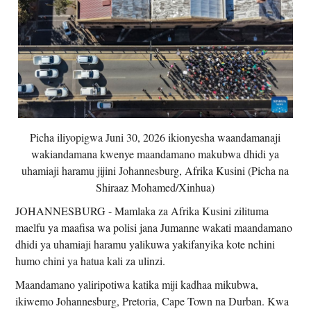
Picha iliyopigwa Juni 30, 2026 ikionyesha waandamanaji
wakiandamana kwenye maandamano makubwa dhidi ya
uhamiaji haramu jijini Johannesburg, Afrika Kusini (Picha na
Shiraaz Mohamed/Xinhua)
JOHANNESBURG - Mamlaka za Afrika Kusini zilituma
maelfu ya maafisa wa polisi jana Jumanne wakati maandamano
dhidi ya uhamiaji haramu yalikuwa yakifanyika kote nchini
humo chini ya hatua kali za ulinzi.
Maandamano yaliripotiwa katika miji kadhaa mikubwa,
ikiwemo Johannesburg, Pretoria, Cape Town na Durban. Kwa