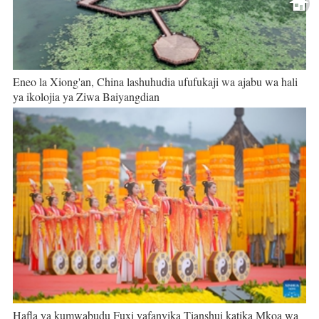
Eneo la Xiong'an, China lashuhudia ufufukaji wa ajabu wa hali
ya ikolojia ya Ziwa Baiyangdian
Hafla ya kumwabudu Fuxi yafanyika Tianshui katika Mkoa wa