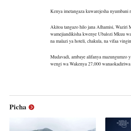
Kenya imetangaza kuwarejesha nyumbani r
Akitoa tangazo hilo jana Alhamisi, Wazir
wamejiandikisha kwenye Ubalozi Mkuu wa K
na malazi ya hoteli, chakula, na vifaa vi
Mudavadi, ambaye alifanya mazungumzo ya 
wengi wa Wakenya 27,000 wanaokadiriwa k
Picha