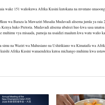
aia wake 151 waliokuwa Afrika Kusini kutokana na mvutano unaoonge
عربي
i Mkuu wa Baraza la Mawaziri Musalia Mudavadi alisema jumla ya raia
한국
enya huko Pretoria. Mudavadi alisema ubalozi huo kwa sasa unatoa 
ngine muhimu vya misaada, pamoja na usaidizi maalum kwa watu walio 
Deutsc
Portugu
simu na Waziri wa Mahusiano na Ushirikiano wa Kimataifa wa Afrika
uishi Afrika Kusini wanaendelea kutoa michango muhimu kwa ustawi 
Italian
Қазақ ті
ภาษาไ
Bahasa Me
Ελληνι