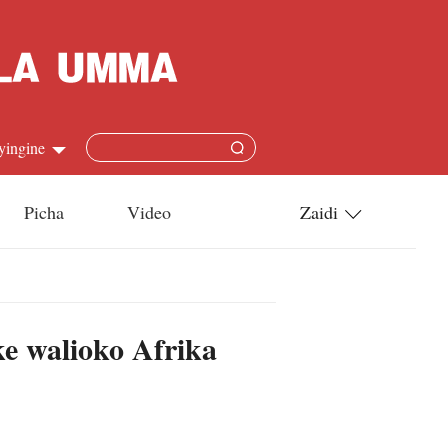
yingine
Picha
Video
Zaidi
h
Utamaduni
語
Teknolojia
e walioko Afrika
s
l
язык