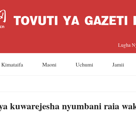
Lugha N
中文
Kimataifa
Maoni
Uchumi
Jamii
Englis
日本
 ya kuwarejesha nyumbani raia wak
Françai
Españo
Русский 