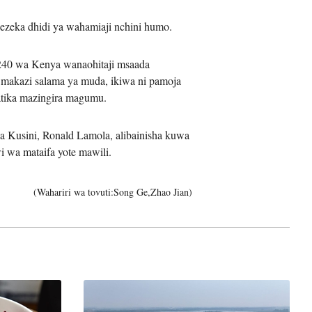
zeka dhidi ya wahamiaji nchini humo.
 240 wa Kenya wanaohitaji msaada
어
makazi salama ya muda, ikiwa ni pamoja
katika mazingira magumu.
h
ês
 Kusini, Ronald Lamola, alibainisha kuwa
wa mataifa yote mawili.
o
(Wahariri wa tovuti:Song Ge,Zhao Jian)
лі
ทย
layu
κά