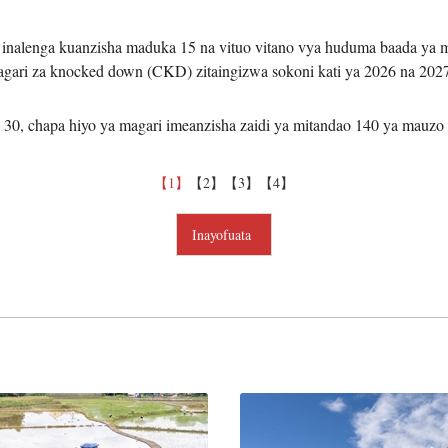
alenga kuanzisha maduka 15 na vituo vitano vya huduma baada ya ma
agari za knocked down (CKD) zitaingizwa sokoni kati ya 2026 na 202
 30, chapa hiyo ya magari imeanzisha zaidi ya mitandao 140 ya mauzo
【1】
【2】
【3】
【4】
Inayofuata