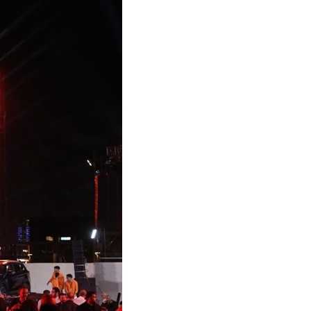
어
h
ês
o
лі
ทย
layu
κά