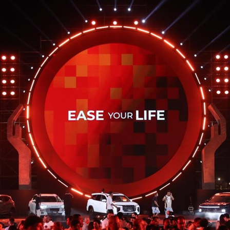
عربي
한국
Deutsc
Portugu
Italian
Қазақ ті
ภาษาไ
Bahasa Me
Ελληνι