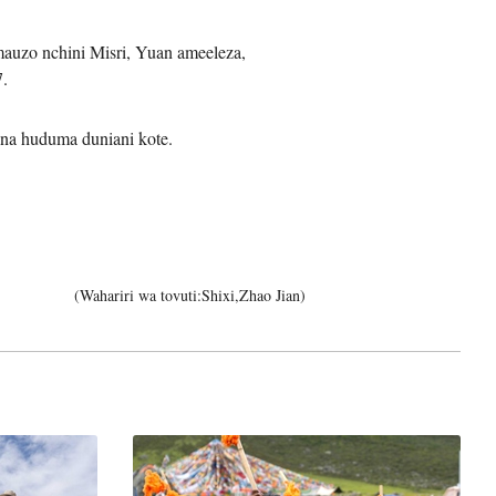
uzo nchini Misri, Yuan ameeleza,
7.
 na huduma duniani kote.
(Wahariri wa tovuti:Shixi,Zhao Jian)