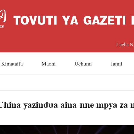
Lugha N
中文
Kimataifa
Maoni
Uchumi
Jamii
Englis
日本
China yazindua aina nne mpya za m
Françai
Españo
Русский 