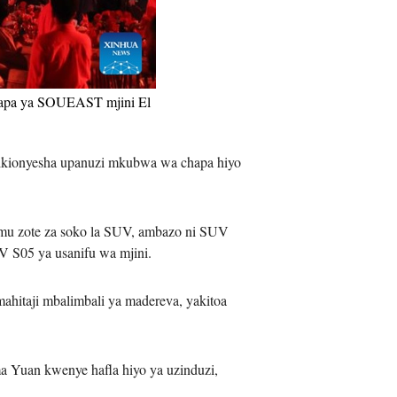
iệt
 chapa ya SOUEAST mjini El
 ikionyesha upanuzi mkubwa wa chapa hiyo
hemu zote za soko la SUV, ambazo ni SUV
V S05 ya usanifu wa mjini.
itaji mbalimbali ya madereva, yakitoa
a Yuan kwenye hafla hiyo ya uzinduzi,