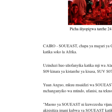
Picha iliyopigwa tarehe 2
CAIRO - SOUEAST, chapa ya magari ya Chi
katika soko la Afrika.
Uzinduzi huo uliofanyika katika mji wa A
S09 kinara ya kistarehe ya kisasa, SUV S0
Yuan Anguo, mkuu msaidizi wa SOUEAST ta
mchanganyiko wa mtindo, ufanisi, na teknolo
"Maono ya SOUEAST ni kuwezesha vijana zai
akisisitiza imani kubwa ya SOUEAST katika