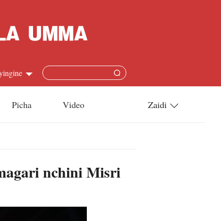
yingine
Picha
Video
Zaidi
h
Utamaduni
語
Teknolojia
agari nchini Misri
s
l
язык