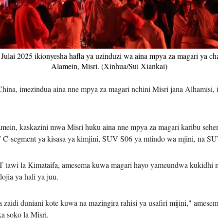
Tiếng V
اردو
4 Julai 2025 ikionyesha hafla ya uzinduzi wa aina mpya za magari ya
Alamein, Misri. (Xinhua/Sui Xiankai)
हिन्दी
na, imezindua aina nne mpya za magari nchini Misri jana Alhamisi,
lamein, kaskazini mwa Misri huku aina nne mpya za magari karibu se
7 C-segment ya kisasa ya kimjini, SUV S06 ya mtindo wa mjini, na SU
wi la Kimataifa, amesema kuwa magari hayo yameundwa kukidhi mah
jia ya hali ya juu.
di duniani kote kuwa na mazingira rahisi ya usafiri mijini," amesem
 soko la Misri.