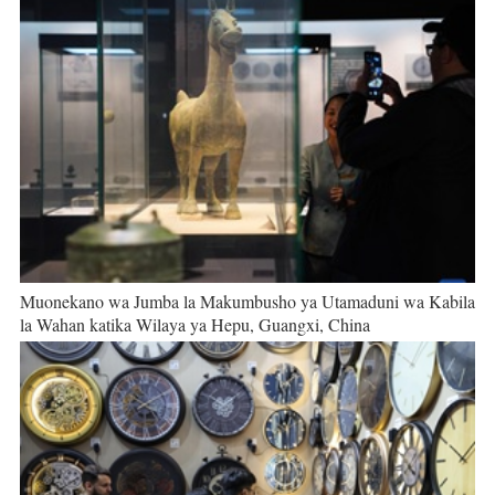
Muonekano wa Jumba la Makumbusho ya Utamaduni wa Kabila
la Wahan katika Wilaya ya Hepu, Guangxi, China