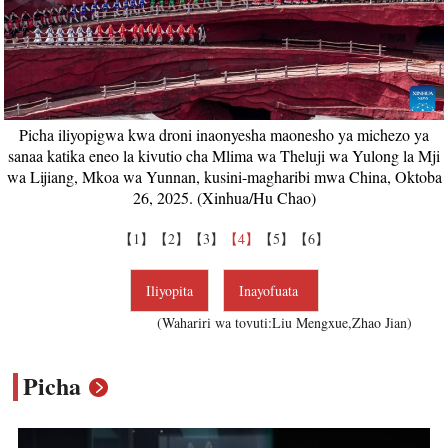
Picha iliyopigwa kwa droni inaonyesha maonesho ya michezo ya
sanaa katika eneo la kivutio cha Mlima wa Theluji wa Yulong la Mji
wa Lijiang, Mkoa wa Yunnan, kusini-magharibi mwa China, Oktoba
26, 2025. (Xinhua/Hu Chao)
【1】
【2】
【3】
【4】
【5】
【6】
Iliyopita
Inayofuata
(Wahariri wa tovuti:Liu Mengxue,Zhao Jian)
Picha