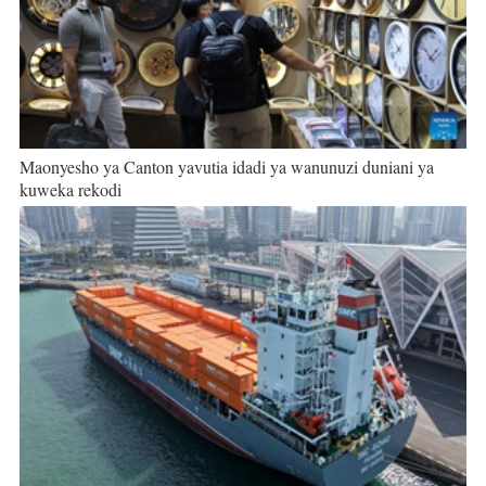
Maonyesho ya Canton yavutia idadi ya wanunuzi duniani ya
kuweka rekodi