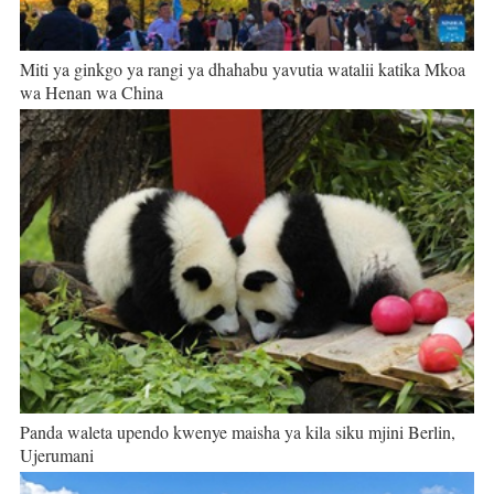
Miti ya ginkgo ya rangi ya dhahabu yavutia watalii katika Mkoa
wa Henan wa China
Panda waleta upendo kwenye maisha ya kila siku mjini Berlin,
Ujerumani