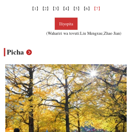
【1】
【2】
【3】
【4】
【5】
【6】
【7】
Iliyopita
(Wahariri wa tovuti:Liu Mengxue,Zhao Jian)
Picha