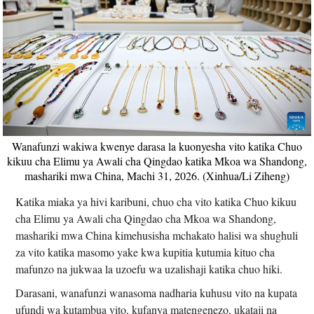
Wanafunzi wakiwa kwenye darasa la kuonyesha vito katika Chuo
kikuu cha Elimu ya Awali cha Qingdao katika Mkoa wa Shandong,
mashariki mwa China, Machi 31, 2026. (Xinhua/Li Ziheng)
Katika miaka ya hivi karibuni, chuo cha vito katika Chuo kikuu
cha Elimu ya Awali cha Qingdao cha Mkoa wa Shandong,
mashariki mwa China kimehusisha mchakato halisi wa shughuli
za vito katika masomo yake kwa kupitia kutumia kituo cha
mafunzo na jukwaa la uzoefu wa uzalishaji katika chuo hiki.
Darasani, wanafunzi wanasoma nadharia kuhusu vito na kupata
ufundi wa kutambua vito, kufanya matengenezo, ukataji na