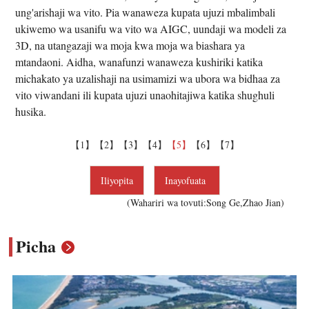
ung'arishaji wa vito. Pia wanaweza kupata ujuzi mbalimbali
ukiwemo wa usanifu wa vito wa AIGC, uundaji wa modeli za
3D, na utangazaji wa moja kwa moja wa biashara ya
mtandaoni. Aidha, wanafunzi wanaweza kushiriki katika
michakato ya uzalishaji na usimamizi wa ubora wa bidhaa za
vito viwandani ili kupata ujuzi unaohitajiwa katika shughuli
husika.
【1】
【2】
【3】
【4】
【5】
【6】
【7】
Iliyopita
Inayofuata
(Wahariri wa tovuti:Song Ge,Zhao Jian)
Picha