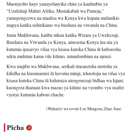
Maonyesho hayo yanayofanyika chini ya kaulimbiu ya
"Uzalishaji Mahiri Afrika, Mustakabali wa Pamoja,"
yamepongezwa na maafisa wa Kenya kwa kupata mafanikio
mapya katika ushirikiano wa biashara na viwanda na China.
Juma Mukhwana, katibu mkuu katika Wizara ya Uwekezaji,
Biashara na Viwanda ya Kenya, amesema Kenya ina nia ya
kutumia ipasavyo vifaa vya kisasa kutoka China ili kuboresha
sekta muhimu kama vile kilimo, miundombinu na ujenzi.
Kwa mujibu wa Mukhwana, serikali imeanzisha motisha za
kifedha na kiusimamizi ili kuvutia mitaji, teknolojia na vifaa vya
kisasa kutoka China ili kuhimiza utengenezaji bidhaa wa kijani,
kuongeza thamani kwa mazao ya kilimo na vyombo vya usafiri
vyenye kutumia kaboni chache.
(Wahariri wa tovuti:Liu Mengxue,Zhao Jian)
Picha