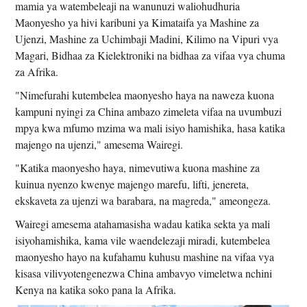
mamia ya watembeleaji na wanunuzi waliohudhuria
Maonyesho ya hivi karibuni ya Kimataifa ya Mashine za
Ujenzi, Mashine za Uchimbaji Madini, Kilimo na Vipuri vya
Magari, Bidhaa za Kielektroniki na bidhaa za vifaa vya chuma
za Afrika.
"Nimefurahi kutembelea maonyesho haya na naweza kuona
kampuni nyingi za China ambazo zimeleta vifaa na uvumbuzi
mpya kwa mfumo mzima wa mali isiyo hamishika, hasa katika
majengo na ujenzi," amesema Wairegi.
"Katika maonyesho haya, nimevutiwa kuona mashine za
kuinua nyenzo kwenye majengo marefu, lifti, jenereta,
ekskaveta za ujenzi wa barabara, na magreda," ameongeza.
Wairegi amesema atahamasisha wadau katika sekta ya mali
isiyohamishika, kama vile waendelezaji miradi, kutembelea
maonyesho hayo na kufahamu kuhusu mashine na vifaa vya
kisasa vilivyotengenezwa China ambavyo vimeletwa nchini
Kenya na katika soko pana la Afrika.