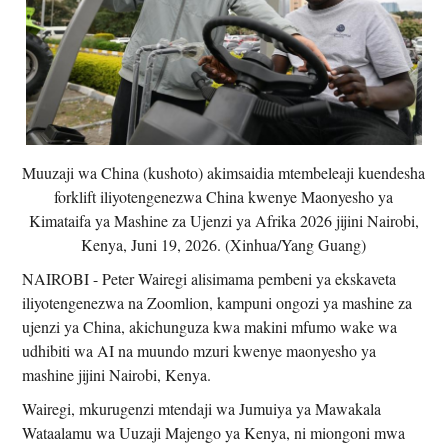
Muuzaji wa China (kushoto) akimsaidia mtembeleaji kuendesha
forklift iliyotengenezwa China kwenye Maonyesho ya
Kimataifa ya Mashine za Ujenzi ya Afrika 2026 jijini Nairobi,
Kenya, Juni 19, 2026. (Xinhua/Yang Guang)
NAIROBI - Peter Wairegi alisimama pembeni ya ekskaveta
iliyotengenezwa na Zoomlion, kampuni ongozi ya mashine za
ujenzi ya China, akichunguza kwa makini mfumo wake wa
udhibiti wa AI na muundo mzuri kwenye maonyesho ya
mashine jijini Nairobi, Kenya.
Wairegi, mkurugenzi mtendaji wa Jumuiya ya Mawakala
Wataalamu wa Uuzaji Majengo ya Kenya, ni miongoni mwa