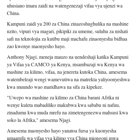
uhusiano imara zaidi na watengenezaji vifaa vya ujenzi wa
China.
Kampuni zaidi ya 200 za China zinazoshughulika na mashine
nzito, vipuri vya magari, pikipiki za umeme, suluhu za nishati
safi na teknolojia za kutibu maji machafu zinaonyesha bidhaa
zao kwenye maonyesho hayo.
Anthony Njagi, meneja mauzo na uendeshaji katika Kampuni
ya Vifaa ya CAMCO ya Kenya, msambazaji wa Kenya wa
mashine za kilimo, vifaa, na jenereta kutoka China, amesema
watembeleaji wengi wamevutiwa na matrekta yaliyoonyeshwa
kwa muundo wao maridhawa na sifa za kipekee.
"Uwepo wa mashine za kilimo za China barani Afrika ni
wenye kuleta mabadiliko makubwa kwa sababu ni nafuu,
zinadumu kwa muda mrefu na zimetengenezwa mahsusi kwa
soko la Afrika," amesema Njagi.
Amesema maonyesho hayo yanatoa fursa ya kuonyesha
umaarufu wa vifaa vya kilimo vya China miongoni mwa