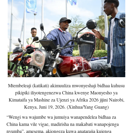
Mtembeleaji (katikati) akimuuliza mwonyeshaji bidhaa kuhusu
pikipiki iliyotengenezwa China kwenye Maonyesho ya
Kimataifa ya Mashine za Ujenzi ya Afrika 2026 jijini Nairobi,
Kenya, Juni 19, 2026. (Xinhua/Yang Guang)
“Wengi wa wajumbe wa jumuiya wanapendelea bidhaa za
China kama vile vigae, madirisha na makabati wanapojenga
nyumba”, amesema, akiongeza kuwa anatarajia kujenga