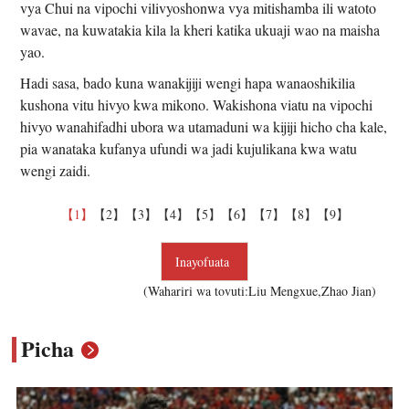
vya Chui na vipochi vilivyoshonwa vya mitishamba ili watoto
wavae, na kuwatakia kila la kheri katika ukuaji wao na maisha
yao.
Hadi sasa, bado kuna wanakijiji wengi hapa wanaoshikilia
kushona vitu hivyo kwa mikono. Wakishona viatu na vipochi
hivyo wanahifadhi ubora wa utamaduni wa kijiji hicho cha kale,
pia wanataka kufanya ufundi wa jadi kujulikana kwa watu
wengi zaidi.
【1】
【2】
【3】
【4】
【5】
【6】
【7】
【8】
【9】
Inayofuata
(Wahariri wa tovuti:Liu Mengxue,Zhao Jian)
Picha