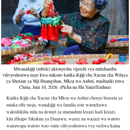
Mwanakijiji (mbele) akionyesha vipochi vya mitishamba
vilivyoshonwa naye kwa mikono katika Kijiji cha Xucun cha Wilaya
ya Shexian ya Mji Huangshan, Mkoa wa Anhui, mashariki mwa
China, Juni 10, 2026. (Picha na Shi Yalei/Xinhua)
Katika Kijiji cha Xucun cha Mkoa wa Anhui chenye historia ya
miaka elfu moja, wanakijiji wa familia zote wamekuwa
wakishikilia mila na desturi za utamaduni kizazi hadi kizazi,
kila ifikapo Sikukuu ya Duanwu, wazee na wazazi wa watoto
wanawapa watoto wao viatu vilivyoshonwa vya vichwa kama