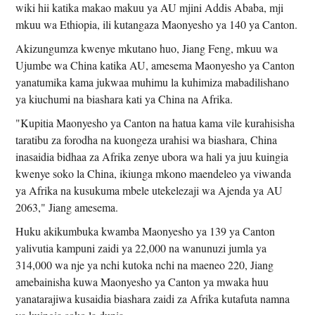
wiki hii katika makao makuu ya AU mjini Addis Ababa, mji
mkuu wa Ethiopia, ili kutangaza Maonyesho ya 140 ya Canton.
Akizungumza kwenye mkutano huo, Jiang Feng, mkuu wa
Ujumbe wa China katika AU, amesema Maonyesho ya Canton
yanatumika kama jukwaa muhimu la kuhimiza mabadilishano
ya kiuchumi na biashara kati ya China na Afrika.
"Kupitia Maonyesho ya Canton na hatua kama vile kurahisisha
taratibu za forodha na kuongeza urahisi wa biashara, China
inasaidia bidhaa za Afrika zenye ubora wa hali ya juu kuingia
kwenye soko la China, ikiunga mkono maendeleo ya viwanda
ya Afrika na kusukuma mbele utekelezaji wa Ajenda ya AU
2063," Jiang amesema.
Huku akikumbuka kwamba Maonyesho ya 139 ya Canton
yalivutia kampuni zaidi ya 22,000 na wanunuzi jumla ya
314,000 wa nje ya nchi kutoka nchi na maeneo 220, Jiang
amebainisha kuwa Maonyesho ya Canton ya mwaka huu
yanatarajiwa kusaidia biashara zaidi za Afrika kutafuta namna