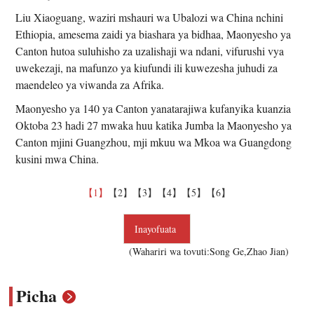
Liu Xiaoguang, waziri mshauri wa Ubalozi wa China nchini
Ethiopia, amesema zaidi ya biashara ya bidhaa, Maonyesho ya
Canton hutoa suluhisho za uzalishaji wa ndani, vifurushi vya
uwekezaji, na mafunzo ya kiufundi ili kuwezesha juhudi za
maendeleo ya viwanda za Afrika.
Maonyesho ya 140 ya Canton yanatarajiwa kufanyika kuanzia
Oktoba 23 hadi 27 mwaka huu katika Jumba la Maonyesho ya
Canton mjini Guangzhou, mji mkuu wa Mkoa wa Guangdong
kusini mwa China.
【1】
【2】
【3】
【4】
【5】
【6】
Inayofuata
(Wahariri wa tovuti:Song Ge,Zhao Jian)
Picha