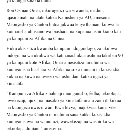
ya kuingia soko la dunia.
Ron Osman Omar, mkurugenzi wa viwanda, madini,
ujasiriamali, na utalii katika Kamisheni ya AU, amesema
Maonyesho ya Canton hutoa jukwaa lenye thamani kubwa la
kuimarisha uhusiano wa biashara, na kupanua ushirikiano kati
ya kampuni za Afrika na China.
Huku akisisitiza kwamba kampuni ndogondogo, za ukubwa
mdogo, na wa ukubwa wa kati zinachukua asilimia takriban 90
ya kampuni kote Afrika, Omar amesisitiza umuhimu wa
kuunganisha biashara za Afrika na soko duniani ili kuzisaidia
kukua na kuwa na uwezo wa ushindani katika ngazi ya
kimataifa.
"Kampuni za Afrika zinahitaji miunganisho, fedha, teknolojia,
uwekezaji, ujuzi, na masoko ya kimataifa imara zaidi ili kukua
na kuongeza uwezo wao. Kwa hivyo, majukwaa kama vile
Maonyesho ya Canton ni muhimu sana katika kuzisaidia
kuunganishwa na wanunuzi, wawekezaji na washirika wa
teknolojia duniani," amesema.