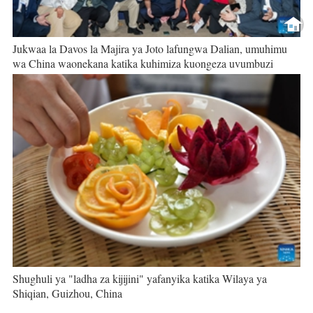
Jukwaa la Davos la Majira ya Joto lafungwa Dalian, umuhimu
wa China waonekana katika kuhimiza kuongeza uvumbuzi
Shughuli ya "ladha za kijijini" yafanyika katika Wilaya ya
Shiqian, Guizhou, China