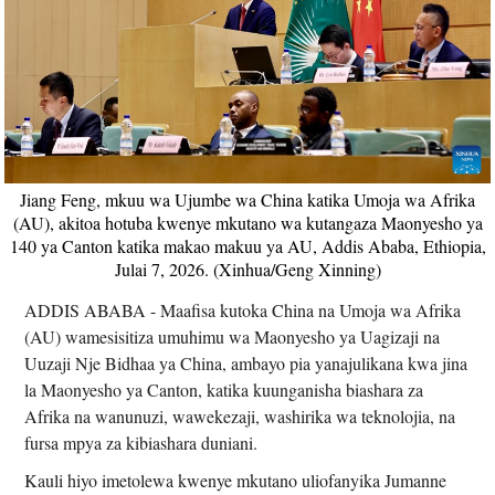
Jiang Feng, mkuu wa Ujumbe wa China katika Umoja wa Afrika
(AU), akitoa hotuba kwenye mkutano wa kutangaza Maonyesho ya
140 ya Canton katika makao makuu ya AU, Addis Ababa, Ethiopia,
Julai 7, 2026. (Xinhua/Geng Xinning)
ADDIS ABABA - Maafisa kutoka China na Umoja wa Afrika
(AU) wamesisitiza umuhimu wa Maonyesho ya Uagizaji na
Uuzaji Nje Bidhaa ya China, ambayo pia yanajulikana kwa jina
la Maonyesho ya Canton, katika kuunganisha biashara za
Afrika na wanunuzi, wawekezaji, washirika wa teknolojia, na
fursa mpya za kibiashara duniani.
Kauli hiyo imetolewa kwenye mkutano uliofanyika Jumanne