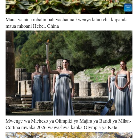
Maua ya aina mbalimbali yachanua kwenye kituo cha kupanda
maua mkoani Hebei, China
Mwenge wa Michezo ya Olimpiki ya Majira ya Baridi ya Milan-
Cortina mwaka 2026 wawashwa katika Olympia ya Kale