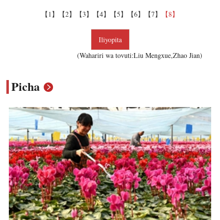
【1】
【2】
【3】
【4】
【5】
【6】
【7】
【8】
Iliyopita
(Wahariri wa tovuti:Liu Mengxue,Zhao Jian)
Picha