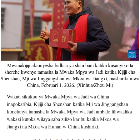
Mwanakijiji akionyesha bidhaa ya shambani katika kusanyiko la
sherehe kwenye tamasha la Mwaka Mpya wa Jadi katika Kijiji cha
Shenshan, Mji wa Jinggangshan wa Mkoa wa Jiangxi, mashariki mwa
China, Februari 1, 2026. (Xinhua/Zhou Mi)
Wakati sikukuu ya Mwaka Mpya wa Jadi wa China
inapokaribia, Kijiji cha Shenshan katika Mji wa Jinggangshan
kimefanya tamasha la Mwaka Mpya wa Jadi ambalo liliwaalika
wakazi kutoka wilaya saba zilizo karibu katika Mkoa wa
Jiangxi na Mkoa wa Hunan w China kushiriki.