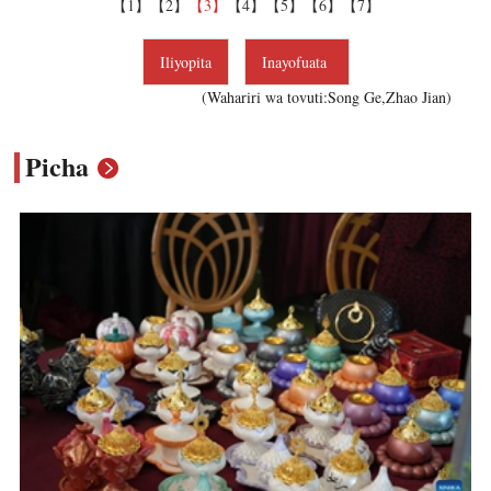
【1】
【2】
【3】
【4】
【5】
【6】
【7】
Iliyopita
Inayofuata
(Wahariri wa tovuti:Song Ge,Zhao Jian)
Picha