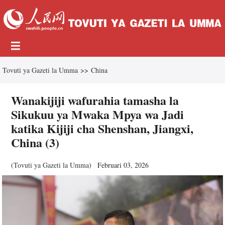
Tovuti ya Gazeti la Umma
>>
China
Wanakijiji wafurahia tamasha la
Sikukuu ya Mwaka Mpya wa Jadi
katika Kijiji cha Shenshan, Jiangxi,
China (3)
(
Tovuti ya Gazeti la Umma
)
Februari 03, 2026