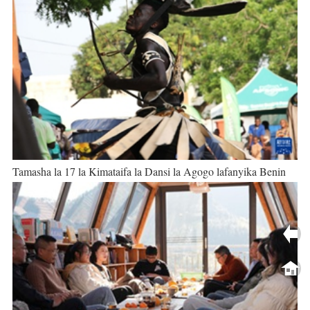
Tamasha la 17 la Kimataifa la Dansi la Agogo lafanyika Benin