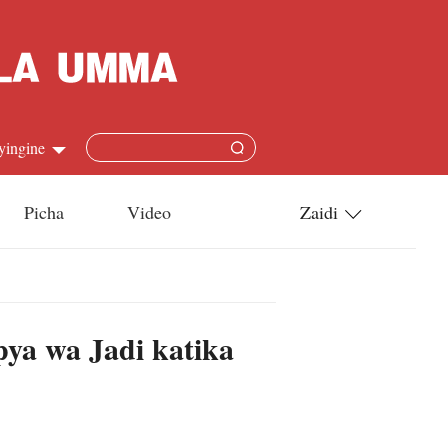
yingine
Picha
Video
Zaidi
h
Utamaduni
語
Teknolojia
ya wa Jadi katika
s
l
язык