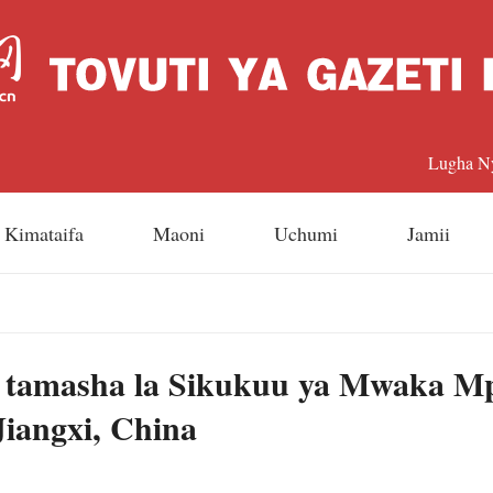
Lugha N
中文
Kimataifa
Maoni
Uchumi
Jamii
Englis
日本
a tamasha la Sikukuu ya Mwaka Mp
Françai
Jiangxi, China
Españo
Русский 