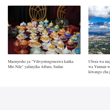
Maonyesho ya "Vilivyotengenezwa katika
Ubora wa maj
Mto Nile" yafanyika Atbara, Sudan
wa Yunnan w
kiwango cha 