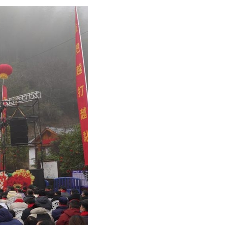
어
h
ês
o
лі
ทย
layu
κά