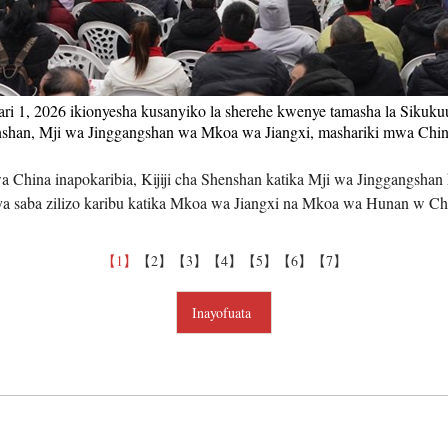
Tiếng V
اردو
uari 1, 2026 ikionyesha kusanyiko la sherehe kwenye tamasha la Sik
henshan, Mji wa Jinggangshan wa Mkoa wa Jiangxi, mashariki mwa Chi
हिन्दी
 China inapokaribia, Kijiji cha Shenshan katika Mji wa Jinggangsh
aya saba zilizo karibu katika Mkoa wa Jiangxi na Mkoa wa Hunan w Chi
【1】
【2】
【3】
【4】
【5】
【6】
【7】
Inayofuata