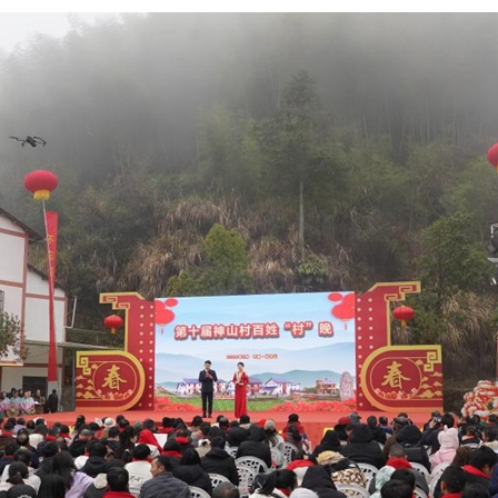
عربي
한국
Deutsc
Portugu
Italian
Қазақ ті
ภาษาไ
Bahasa Me
Ελληνι