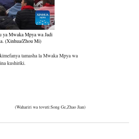
iệt
ukuu ya Mwaka Mpya wa Jadi
na. (Xinhua/Zhou Mi)
an kimefanya tamasha la Mwaka Mpya wa
na kushiriki.
(Wahariri wa tovuti:Song Ge,Zhao Jian)