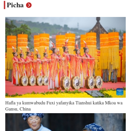
Picha
Hafla ya kumwabudu Fuxi yafanyika Tianshui katika Mkoa wa
Gansu, China