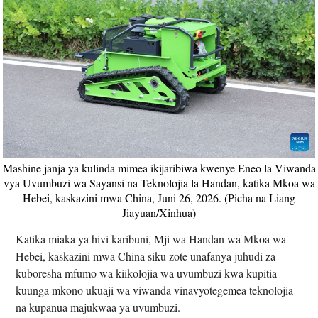
Mashine janja ya kulinda mimea ikijaribiwa kwenye Eneo la Viwanda
vya Uvumbuzi wa Sayansi na Teknolojia la Handan, katika Mkoa wa
Hebei, kaskazini mwa China, Juni 26, 2026. (Picha na Liang
Jiayuan/Xinhua)
Katika miaka ya hivi karibuni, Mji wa Handan wa Mkoa wa
Hebei, kaskazini mwa China siku zote unafanya juhudi za
kuboresha mfumo wa kiikolojia wa uvumbuzi kwa kupitia
kuunga mkono ukuaji wa viwanda vinavyotegemea teknolojia
na kupanua majukwaa ya uvumbuzi.