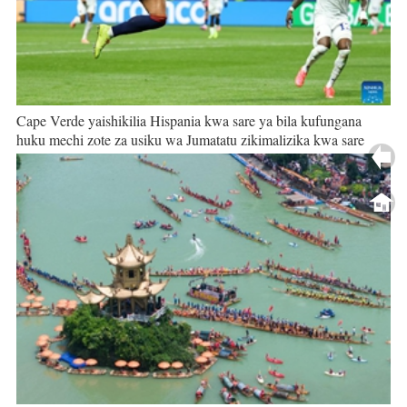
Cape Verde yaishikilia Hispania kwa sare ya bila kufungana
huku mechi zote za usiku wa Jumatatu zikimalizika kwa sare