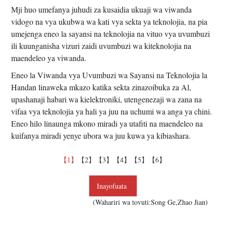
Mji huo umefanya juhudi za kusaidia ukuaji wa viwanda
vidogo na vya ukubwa wa kati vya sekta ya teknolojia, na pia
umejenga eneo la sayansi na teknolojia na vituo vya uvumbuzi
ili kuunganisha vizuri zaidi uvumbuzi wa kiteknolojia na
maendeleo ya viwanda.
Eneo la Viwanda vya Uvumbuzi wa Sayansi na Teknolojia la
Handan linaweka mkazo katika sekta zinazoibuka za Al,
upashanaji habari wa kielektroniki, utengenezaji wa zana na
vifaa vya teknolojia ya hali ya juu na uchumi wa anga ya chini.
Eneo hilo linaunga mkono miradi ya utafiti na maendeleo na
kuifanya miradi yenye ubora wa juu kuwa ya kibiashara.
【1】
【2】
【3】
【4】
【5】
【6】
Inayofuata
(Wahariri wa tovuti:Song Ge,Zhao Jian)