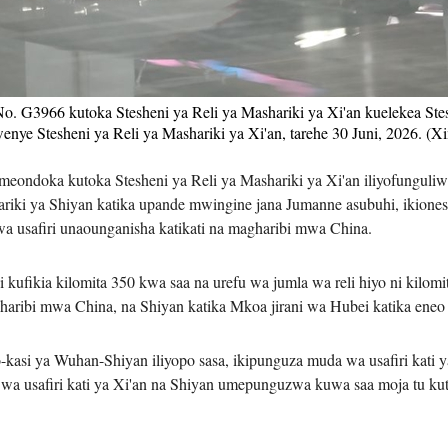
Tiếng V
اردو
o. G3966 kutoka Stesheni ya Reli ya Mashariki ya Xi'an kuelekea Ste
enye Stesheni ya Reli ya Mashariki ya Xi'an, tarehe 30 Juni, 2026. (X
हिन्दी
eondoka kutoka Stesheni ya Reli ya Mashariki ya Xi'an iliyofunguliwa
ariki ya Shiyan katika upande mwingine jana Jumanne asubuhi, ikione
 usafiri unaounganisha katikati na magharibi mwa China.
kufikia kilomita 350 kwa saa na urefu wa jumla wa reli hiyo ni kilomit
ibi mwa China, na Shiyan katika Mkoa jirani wa Hubei katika eneo la
kasi ya Wuhan-Shiyan iliyopo sasa, ikipunguza muda wa usafiri kati y
wa usafiri kati ya Xi'an na Shiyan umepunguzwa kuwa saa moja tu kuto