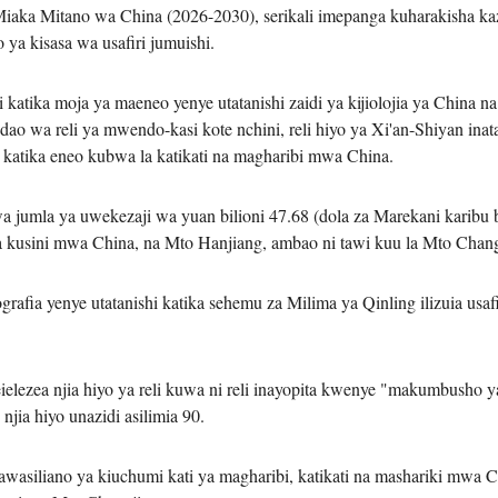
ka Mitano wa China (2026-2030), serikali imepanga kuharakisha kazi
a kisasa wa usafiri jumuishi.
i katika moja ya maeneo yenye utatanishi zaidi ya kijiolojia ya China 
o wa reli ya mwendo-kasi kote nchini, reli hiyo ya Xi'an-Shiyan inata
 katika eneo kubwa la katikati na magharibi mwa China.
jumla ya uwekezaji wa yuan bilioni 47.68 (dola za Marekani karibu bil
 na kusini mwa China, na Mto Hanjiang, ambao ni tawi kuu la Mto Chang
iografia yenye utatanishi katika sehemu za Milima ya Qinling ilizuia usa
ezea njia hiyo ya reli kuwa ni reli inayopita kwenye "makumbusho ya 
ia hiyo unazidi asilimia 90.
awasiliano ya kiuchumi kati ya magharibi, katikati na mashariki mwa