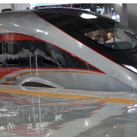
عربي
한국
Deutsc
Portugu
Italian
Қазақ ті
ภาษาไ
Bahasa Me
Ελληνι