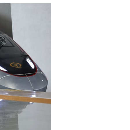
어
h
ês
o
лі
ทย
layu
κά