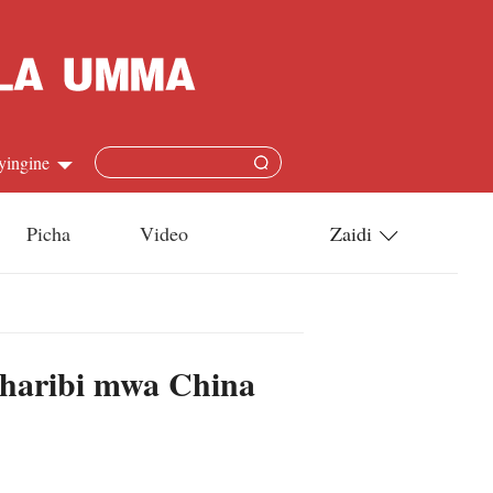
yingine
Picha
Video
Zaidi
h
Utamaduni
語
Teknolojia
gharibi mwa China
s
l
язык