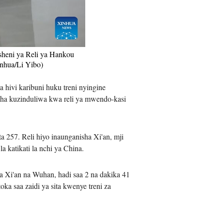
iệt
sheni ya Reli ya Hankou
inhua/Li Yibo)
 hivi karibuni huku treni nyingine
sha kuzinduliwa kwa reli ya mwendo-kasi
a 257. Reli hiyo inaunganisha Xi'an, mji
 katikati la nchi ya China.
a Xi'an na Wuhan, hadi saa 2 na dakika 41
ka saa zaidi ya sita kwenye treni za