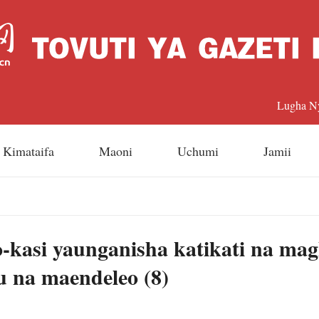
Lugha N
中文
Kimataifa
Maoni
Uchumi
Jamii
Englis
日本
-kasi yaunganisha katikati na ma
Françai
u na maendeleo (8)
Españo
Русский 