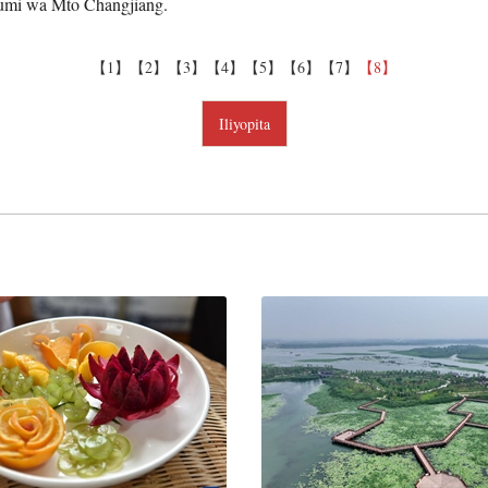
mi wa Mto Changjiang.
【1】
【2】
【3】
【4】
【5】
【6】
【7】
【8】
Iliyopita