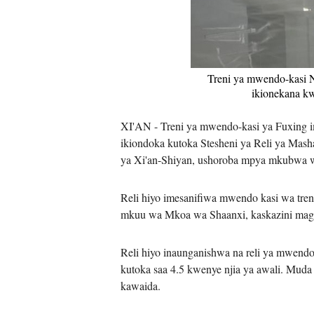
Treni ya mwendo-kasi N
ikionekana kw
XI'AN - Treni ya mwendo-kasi ya Fuxing im
ikiondoka kutoka Stesheni ya Reli ya Mash
ya Xi'an-Shiyan, ushoroba mpya mkubwa wa
Reli hiyo imesanifiwa mwendo kasi wa treni 
mkuu wa Mkoa wa Shaanxi, kaskazini maghar
Reli hiyo inaunganishwa na reli ya mwendo-
kutoka saa 4.5 kwenye njia ya awali. Muda 
kawaida.