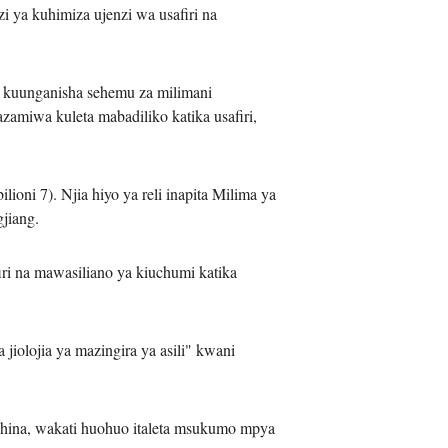
 ya kuhimiza ujenzi wa usafiri na
na kuunganisha sehemu za milimani
zamiwa kuleta mabadiliko katika usafiri,
ioni 7). Njia hiyo ya reli inapita Milima ya
jiang.
firi na mawasiliano ya kiuchumi katika
jiolojia ya mazingira ya asili" kwani
 China, wakati huohuo italeta msukumo mpya