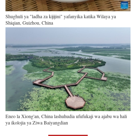
Shughuli ya "ladha za kijijini" yafanyika katika Wilaya ya
Shiqian, Guizhou, China
Eneo la Xiong'an, China lashuhudia ufufukaji wa ajabu wa hali
ya ikolojia ya Ziwa Baiyangdian