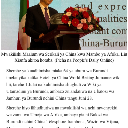
Mwakilishi Maalum wa Serikali ya China kwa Mambo ya Afrika, Liu
Xianfa akitoa hotuba. (Picha na People’s Daily Online)
Sherehe ya kuadhimisha miaka 64 ya uhuru wa Burundi
imefanyika katika Hoteli ya China World Beijing Jumanne wiki
hii, tarehe 1 Julai na kuhitimisha shughuli za Wiki ya
Utamaduni ya Burundi, ambazo ziliandaliwa na Ubalozi wa
Jamhuri ya Burundi nchini China tangu Juni 28.
Sherehe hiyo ilihudhuriwa na mwakilishi wa nchi mwenyekiti
wa zamu wa Umoja wa Afrika, ambaye pia ni Balozi wa
Burundi nchini China Telesphore Irambona, Waziri wa Vijana,