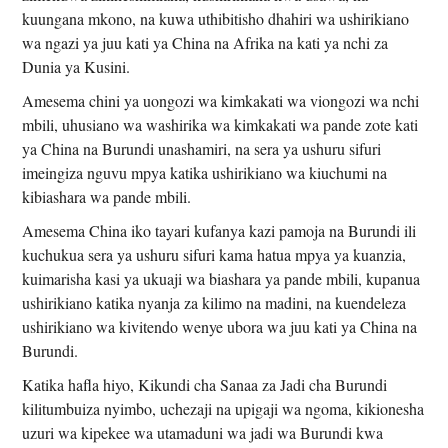
kuungana mkono, na kuwa uthibitisho dhahiri wa ushirikiano
wa ngazi ya juu kati ya China na Afrika na kati ya nchi za
Dunia ya Kusini.
Amesema chini ya uongozi wa kimkakati wa viongozi wa nchi
mbili, uhusiano wa washirika wa kimkakati wa pande zote kati
ya China na Burundi unashamiri, na sera ya ushuru sifuri
imeingiza nguvu mpya katika ushirikiano wa kiuchumi na
kibiashara wa pande mbili.
Amesema China iko tayari kufanya kazi pamoja na Burundi ili
kuchukua sera ya ushuru sifuri kama hatua mpya ya kuanzia,
kuimarisha kasi ya ukuaji wa biashara ya pande mbili, kupanua
ushirikiano katika nyanja za kilimo na madini, na kuendeleza
ushirikiano wa kivitendo wenye ubora wa juu kati ya China na
Burundi.
Katika hafla hiyo, Kikundi cha Sanaa za Jadi cha Burundi
kilitumbuiza nyimbo, uchezaji na upigaji wa ngoma, kikionesha
uzuri wa kipekee wa utamaduni wa jadi wa Burundi kwa