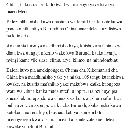
China, ili kuchochea kufikiwa kwa malengo yake hayo ya
maendeleo.
Balozi alibainisha kuwa uhusiano wa kirafiki na kiushirika wa
pande mbili kati ya Burundi na China unaendelea kuzidishwa
na kuimarika.
Ametumia fursa ya maadhimisho hayo, kuishukuru China kwa
dhati kwa uungaji mkono wake kwa Burundi katika nyanja
nyingi kama vile siasa, elimu, afya, kilimo, na miundombinu.
Balozi huyo pia amekipongeza Chama cha Kikomunisti cha
China kwa maadhimisho yake ya miaka 105 tangu kuanzishwa
kwake, na kusifia mafanikio yake makubwa katika kuongoza
watu wa China katika muda mrefu uliopita. Balozi huyo pia
ameushukuru upande wa China kwa kutoza ushuru sifuri kwa
bidhaa zote zinazoingizwa kutoka Burundi, akibainisha kuwa
kutokana na sera hiyo, biashara kati ya pande mbili
imeongezeka kwa kasi, na amealika pande zote kuendelea
kuwekeza nchini Burundi.