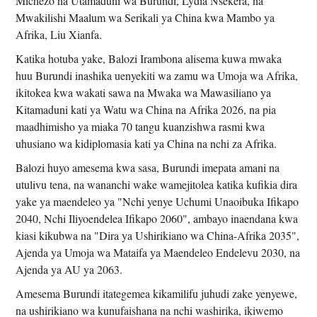
Michezo na Utamaduni wa Burundi, Lydia Nsekera, na
Mwakilishi Maalum wa Serikali ya China kwa Mambo ya
Afrika, Liu Xianfa.
Katika hotuba yake, Balozi Irambona alisema kuwa mwaka
huu Burundi inashika uenyekiti wa zamu wa Umoja wa Afrika,
ikitokea kwa wakati sawa na Mwaka wa Mawasiliano ya
Kitamaduni kati ya Watu wa China na Afrika 2026, na pia
maadhimisho ya miaka 70 tangu kuanzishwa rasmi kwa
uhusiano wa kidiplomasia kati ya China na nchi za Afrika.
Balozi huyo amesema kwa sasa, Burundi imepata amani na
utulivu tena, na wananchi wake wamejitolea katika kufikia dira
yake ya maendeleo ya "Nchi yenye Uchumi Unaoibuka Ifikapo
2040, Nchi Iliyoendelea Ifikapo 2060", ambayo inaendana kwa
kiasi kikubwa na "Dira ya Ushirikiano wa China-Afrika 2035",
Ajenda ya Umoja wa Mataifa ya Maendeleo Endelevu 2030, na
Ajenda ya AU ya 2063.
Amesema Burundi itategemea kikamilifu juhudi zake yenyewe,
na ushirikiano wa kunufaishana na nchi washirika, ikiwemo