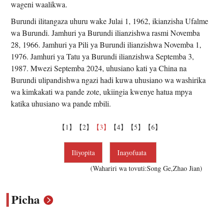
wageni waalikwa.
Burundi ilitangaza uhuru wake Julai 1, 1962, ikianzisha Ufalme
wa Burundi. Jamhuri ya Burundi ilianzishwa rasmi Novemba
28, 1966. Jamhuri ya Pili ya Burundi ilianzishwa Novemba 1,
1976. Jamhuri ya Tatu ya Burundi ilianzishwa Septemba 3,
1987. Mwezi Septemba 2024, uhusiano kati ya China na
Burundi ulipandishwa ngazi hadi kuwa uhusiano wa washirika
wa kimkakati wa pande zote, ukiingia kwenye hatua mpya
katika uhusiano wa pande mbili.
【1】
【2】
【3】
【4】
【5】
【6】
Iliyopita
Inayofuata
(Wahariri wa tovuti:Song Ge,Zhao Jian)
Picha