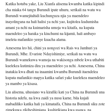
Katika hotuba yake, Liu Xianfa alisema kwamba katika kipindi
cha miaka 64 tangu Burundi ipate uhuru, serikali na watu wa
Burundi wamejitahidi kuchunguza njia ya maendeleo
inayolingana na hali halisi ya nchi yao, kujitolea kudumisha
amani ya nchi na kuimarisha umoja wa kitaifa, na kupata
maendeleo ya haraka ya kiuchumi na kijamii, hali ambayo
imeleta mafanikio yenye kuacha alama.
Amesema leo hii, chini ya uongozi wa Rais wa Jamhuri ya
Burundi, Mhe. Evariste Ndayishimiye, serikali na watu wa
Burundi wamekuwa wamoja na wakisonga mbele kwa uthabiti
kuelekea kutimiza dira ya maendeleo ya nchi. Amesema, China
inatakia kwa dhati na inaamini kwamba Burundi itaendelea
kupata mafanikio mapya katika safari yake kuelekea maendeleo
ya mambo ya kisasa.
Liu alisema, uhusiano wa kirafiki kati ya China na Burundi una
historia ndefu, na kwa zaidi ya nusu karne, bila kujali
mabadiliko katika hali ya kimataifa, China na Burundi siku zote
zimekuwa zikiheshimiana, kushirikiana kwa usawa, na