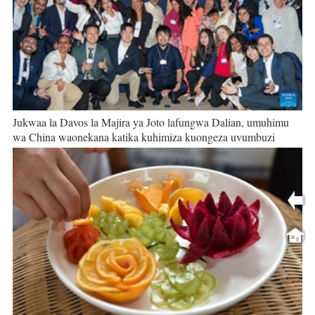
Jukwaa la Davos la Majira ya Joto lafungwa Dalian, umuhimu
wa China waonekana katika kuhimiza kuongeza uvumbuzi