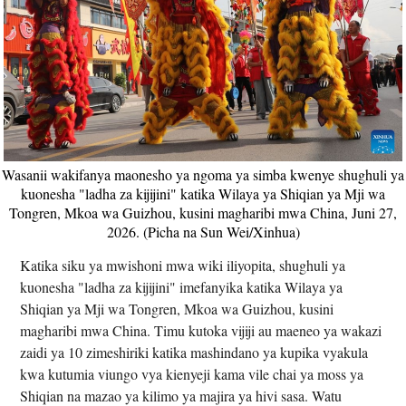
Wasanii wakifanya maonesho ya ngoma ya simba kwenye shughuli ya
kuonesha "ladha za kijijini" katika Wilaya ya Shiqian ya Mji wa
Tongren, Mkoa wa Guizhou, kusini magharibi mwa China, Juni 27,
2026. (Picha na Sun Wei/Xinhua)
Katika siku ya mwishoni mwa wiki iliyopita, shughuli ya
kuonesha "ladha za kijijini" imefanyika katika Wilaya ya
Shiqian ya Mji wa Tongren, Mkoa wa Guizhou, kusini
magharibi mwa China. Timu kutoka vijiji au maeneo ya wakazi
zaidi ya 10 zimeshiriki katika mashindano ya kupika vyakula
kwa kutumia viungo vya kienyeji kama vile chai ya moss ya
Shiqian na mazao ya kilimo ya majira ya hivi sasa. Watu