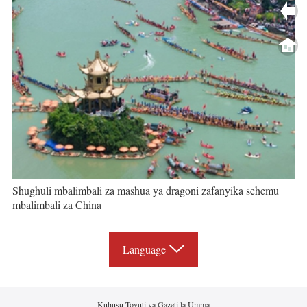
Shughuli mbalimbali za mashua ya dragoni zafanyika sehemu
mbalimbali za China
Language
Kuhusu Tovuti ya Gazeti la Umma