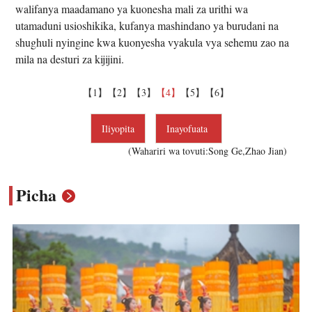
walifanya maadamano ya kuonesha mali za urithi wa
utamaduni usioshikika, kufanya mashindano ya burudani na
shughuli nyingine kwa kuonyesha vyakula vya sehemu zao na
mila na desturi za kijijini.
【1】
【2】
【3】
【4】
【5】
【6】
Iliyopita
Inayofuata
(Wahariri wa tovuti:Song Ge,Zhao Jian)
Picha