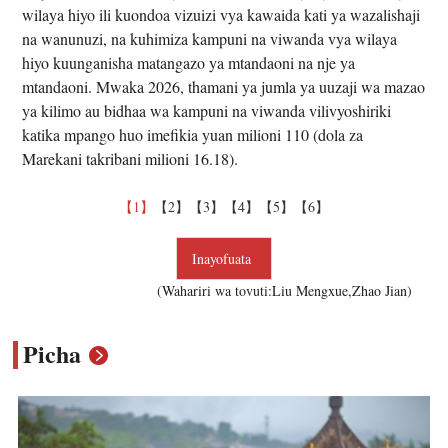
wilaya hiyo ili kuondoa vizuizi vya kawaida kati ya wazalishaji
na wanunuzi, na kuhimiza kampuni na viwanda vya wilaya
hiyo kuunganisha matangazo ya mtandaoni na nje ya
mtandaoni. Mwaka 2026, thamani ya jumla ya uuzaji wa mazao
ya kilimo au bidhaa wa kampuni na viwanda vilivyoshiriki
katika mpango huo imefikia yuan milioni 110 (dola za
Marekani takribani milioni 16.18).
【1】
【2】
【3】
【4】
【5】
【6】
Inayofuata
(Wahariri wa tovuti:Liu Mengxue,Zhao Jian)
Picha