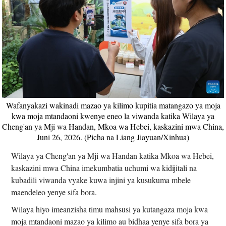
Wafanyakazi wakinadi mazao ya kilimo kupitia matangazo ya moja
kwa moja mtandaoni kwenye eneo la viwanda katika Wilaya ya
Cheng'an ya Mji wa Handan, Mkoa wa Hebei, kaskazini mwa China,
Juni 26, 2026. (Picha na Liang Jiayuan/Xinhua)
Wilaya ya Cheng'an ya Mji wa Handan katika Mkoa wa Hebei,
kaskazini mwa China imekumbatia uchumi wa kidijitali na
kubadili viwanda vyake kuwa injini ya kusukuma mbele
maendeleo yenye sifa bora.
Wilaya hiyo imeanzisha timu mahsusi ya kutangaza moja kwa
moja mtandaoni mazao ya kilimo au bidhaa yenye sifa bora ya