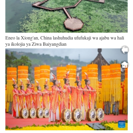
Eneo la Xiong'an, China lashuhudia ufufukaji wa ajabu wa hali
ya ikolojia ya Ziwa Baiyangdian