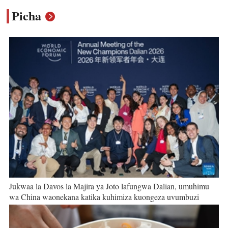
Picha
Jukwaa la Davos la Majira ya Joto lafungwa Dalian, umuhimu
wa China waonekana katika kuhimiza kuongeza uvumbuzi