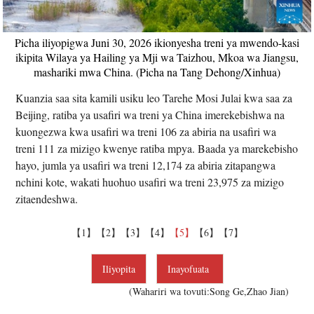
Picha iliyopigwa Juni 30, 2026 ikionyesha treni ya mwendo-kasi
ikipita Wilaya ya Hailing ya Mji wa Taizhou, Mkoa wa Jiangsu,
mashariki mwa China. (Picha na Tang Dehong/Xinhua)
Kuanzia saa sita kamili usiku leo Tarehe Mosi Julai kwa saa za
Beijing, ratiba ya usafiri wa treni ya China imerekebishwa na
kuongezwa kwa usafiri wa treni 106 za abiria na usafiri wa
treni 111 za mizigo kwenye ratiba mpya. Baada ya marekebisho
hayo, jumla ya usafiri wa treni 12,174 za abiria zitapangwa
nchini kote, wakati huohuo usafiri wa treni 23,975 za mizigo
zitaendeshwa.
【1】
【2】
【3】
【4】
【5】
【6】
【7】
Iliyopita
Inayofuata
(Wahariri wa tovuti:Song Ge,Zhao Jian)