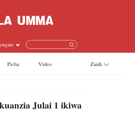
yingine
Picha
Video
Zaidi
h
Utamaduni
語
Teknolojia
kuanzia Julai 1 ikiwa
s
l
язык