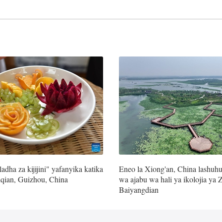
adha za kijijini" yafanyika katika
Eneo la Xiong'an, China lashuhu
iqian, Guizhou, China
wa ajabu wa hali ya ikolojia ya 
Baiyangdian