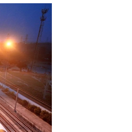
어
h
ês
o
лі
ทย
layu
κά