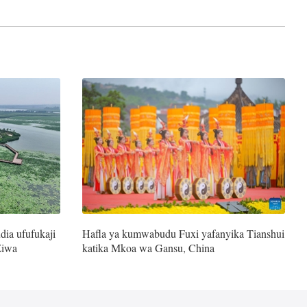
dia ufufukaji
Hafla ya kumwabudu Fuxi yafanyika Tianshui
Ziwa
katika Mkoa wa Gansu, China