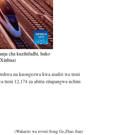
iệt
nja cha kuzihifadhi, huko
/Xinhua)
kebishwa na kuongezwa kwa usafiri wa treni
a treni 12,174 za abiria zitapangwa nchini
(Wahariri wa tovuti:Song Ge,Zhao Jian)