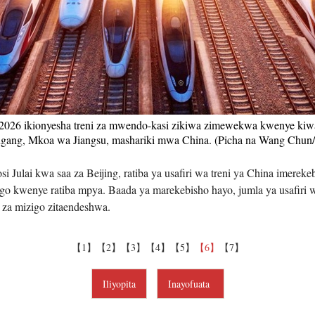
Tiếng V
اردو
हिन्दी
, 2026 ikionyesha treni za mwendo-kasi zikiwa zimewekwa kwenye kiwa
gang, Mkoa wa Jiangsu, mashariki mwa China. (Picha na Wang Chun
si Julai kwa saa za Beijing, ratiba ya usafiri wa treni ya China imere
zigo kwenye ratiba mpya. Baada ya marekebisho hayo, jumla ya usafiri w
5 za mizigo zitaendeshwa.
【1】
【2】
【3】
【4】
【5】
【6】
【7】
Iliyopita
Inayofuata