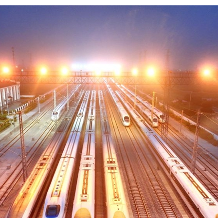
عربي
한국
Deutsc
Portugu
Italian
Қазақ ті
ภาษาไ
Bahasa Me
Ελληνι