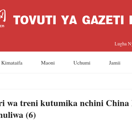
Lugha N
中文
Kimataifa
Maoni
Uchumi
Jamii
Englis
日本
ri wa treni kutumika nchini China 
Françai
uliwa (6)
Españo
Русский 