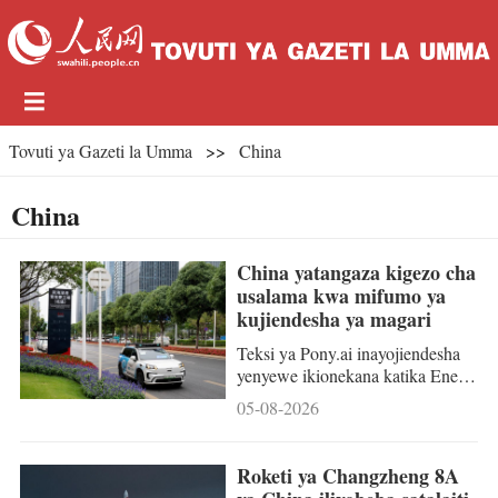
Tovuti ya Gazeti la Umma
>>
China
China
China yatangaza kigezo cha
usalama kwa mifumo ya
kujiendesha ya magari
Teksi ya Pony.ai inayojiendesha
yenyewe ikionekana katika Eneo
la Nanshan la Shenzhen, Mkoa
05-08-2026
wa Guangdong, kusini mwa
China, Machi 28, 2026.
(Xinhua/Liu Mengqi) BEIJING -
Roketi ya Changzheng 8A
China imetangaza kwa umma