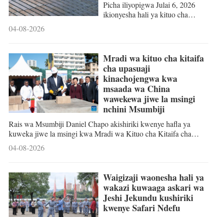
Picha iliyopigwa Julai 6, 2026
ikionyesha hali ya kituo cha
Dongshan Xingchen cha
04-08-2026
kuzalisha umeme wa megawati
180 kwa nishati ya jua baharini
cha Kundi la Magenge Matatu la
Mradi wa kituo cha kitaifa
China huko Zhangzhou mkoani
cha upasuaji
Fujian, kusini mashariki mwa
kinachojengwa kwa
China. (Xinhua/Lin Shanchuan)
msaada wa China
BEIJING – Kutokana na mpango
wawekewa jiwe la msingi
mpya wa kitaifa, yaani mpango
nchini Msumbiji
wa malengo ya maendeleo ya
sekta ya nishati ya China ya
Rais wa Msumbiji Daniel Chapo akishiriki kwenye hafla ya
kipindi cha mwaka 2026-2030,
kuweka jiwe la msingi kwa Mradi wa Kituo cha Kitaifa cha
sehemu ya umeme wake
Upasuaji kinachojengwa kwa msaada wa China mjini Maputo,
04-08-2026
unaozalishwa kwa nishati zisizo
Msumbiji, Agosti 3, 2026. (Picha na Mendes Mondlane/Xinhua)
za visukuku itaongezwa kuwa ya
MAPUTO - Hafla ya kuweka jiwe la msingi kwa ujenzi wa
asilimia 50.
Kituo cha Kitaifa cha Upasuaji unaofanywa kwa msaada wa
Waigizaji waonesha hali ya
China imefanyika huko Maputo, Msumbiji jana Jumatatu. Kituo
wakazi kuwaaga askari wa
hicho kitajengwa ndani ya Hospitali Kuu ya Maputo, kikihusisha
Jeshi Jekundu kushiriki
jengo moja la kituo cha upasuaji na
kwenye Safari Ndefu