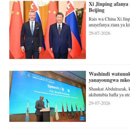
Xi Jinping afanya
Beijing
Rais wa China Xi Jinp
anayefanya ziara ya k
Beijing, Julai 28, 20
29-07-2026
mazungumzo na Rais wa
kwamba China inapend
kimikakati ulio na u
Washindi watunuk
yanayoungwa mko
Shaukat Abdulrazak, k
akihutubia hafla ya ut
ya Uvumbuzi ya Wanafu
29-07-2026
(Xinhua/Yang Guang) N
Mashindano ya Kimat
zimetunukiwa medali z