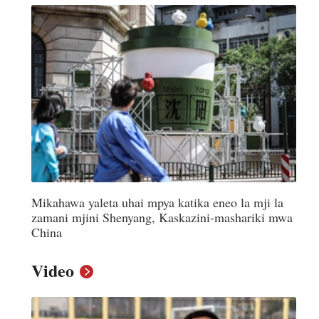
어
h
ês
o
Mikahawa yaleta uhai mpya katika eneo la mji la
лі
zamani mjini Shenyang, Kaskazini-mashariki mwa
China
ทย
Video
layu
κά