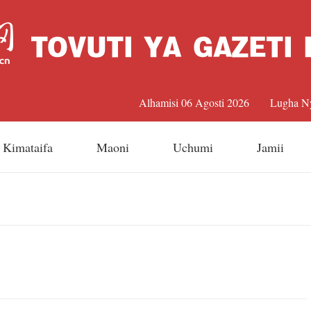
Alhamisi 06 Agosti 2026
Lugha N
中文
Kimataifa
Maoni
Uchumi
Jamii
Englis
日本
Françai
Españo
Русский 