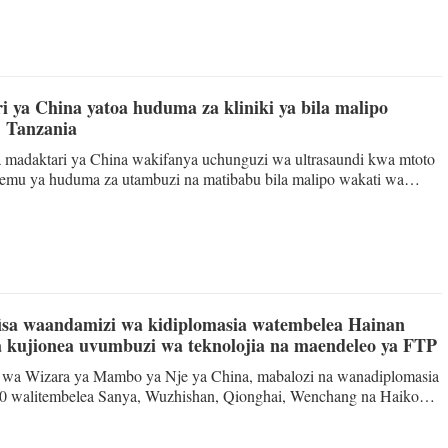
ha kimataifa cha mikoko. Na Ofisi ya Sekretarieti ya kituo h
 ya China yatoa huduma za kliniki ya bila malipo
, Tanzania
a madaktari ya China wakifanya uchunguzi wa ultrasaundi kwa mtoto
hemu ya huduma za utambuzi na matibabu bila malipo wakati wa
zi kwa umma visiwani Zanzibar, Tanzania, Julai 25, 2026. (Kundi la
ri ya China visiwani Zanzibar, Tanzania/kupitia Xinhua) DAR ES
 la timu ya madaktari ya China visiwani Zanzibar, Tanzania
 muda ya wazi kwa umma bila malipo visiwani Zanzibar, ikiwa n
isa waandamizi wa kidiplomasia watembelea Hainan
 kujionea uvumbuzi wa teknolojia na maendeleo ya FTP
wa Wizara ya Mambo ya Nje ya China, mabalozi na wanadiplomasia
30 walitembelea Sanya, Wuzhishan, Qionghai, Wenchang na Haikou
n kusini mwa China kuanzia Jumatano hadi Jumamosi wiki iliyopita.
lijionea uvumbuzi wa teknolojia wa mkoa wa Hainan, na maendeleo ya