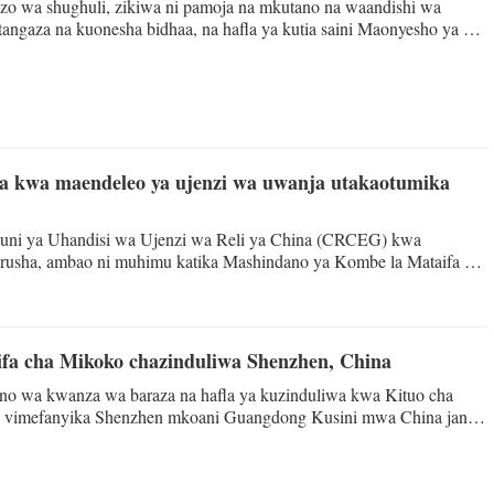
 wa shughuli, zikiwa ni pamoja na mkutano na waandishi wa
utangaza na kuonesha bidhaa, na hafla ya kutia saini Maonyesho ya 10
aji Bidhaa ya China (CIIE), zimefanyika kwenye Kituo cha
 cha Kitaifa (Shanghai) jana Jumatatu, zikionesha bado zimebaki
funguliwa kwa Maonesho ya 9 ya Uagizaji bidhaa ya China.
mataifa ya Uagizaji Bidhaa ya China (CIIE) yamepangwa kufanyika
a kwa maendeleo ya ujenzi wa uwanja utakaotumika
ni ya Uhandisi wa Ujenzi wa Reli ya China (CRCEG) kwa
rusha, ambao ni muhimu katika Mashindano ya Kombe la Mataifa ya
engo cha Mawasiliano katika Ofisi ya Makamu wa Rais wa Tanzania
na kasi ya utekelezaji, akisema mradi huo umefikia asilimia 88 na
ifa cha Mikoko chazinduliwa Shenzhen, China
wa kwanza wa baraza na hafla ya kuzinduliwa kwa Kituo cha
o vimefanyika Shenzhen mkoani Guangdong Kusini mwa China jana
kutoka nchi wanachama, nchi watia saini na taasisi ya waangalizi ya
ria mkutano huo, ambapo mfululizo wa nyaraka za taasisi zikiwemo
kanuni za utaratibu wa uendeshaji zimepitishwa, na pia kumteua