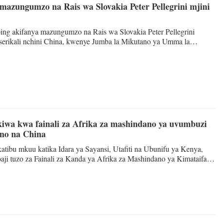
 mazungumzo na Rais wa Slovakia Peter Pellegrini mjini
عربي
ing akifanya mazungumzo na Rais wa Slovakia Peter Pellegrini
iserikali nchini China, kwenye Jumba la Mikutano ya Umma la
한국
26. (Xinhua/Li Xiang) BEIJING - Rais wa China Xi Jinping amefanya
 Slovakia Peter Pellegrini mjini Beijing jana Jumanne akisema
Deutsc
a kushirikiana na Slovakia katika kujenga uhusiano wa wenzi wa
maalumu wa kuheshimiana na kuaminiana, kuwa na usawa na kunufais
Portugu
Italian
iwa kwa fainali za Afrika za mashindano ya uvumbuzi
no na China
Қазақ ті
atibu mkuu katika Idara ya Sayansi, Utafiti na Ubunifu ya Kenya,
oaji tuzo za Fainali za Kanda ya Afrika za Mashindano ya Kimataifa
ภาษาไ
nzi wa Vyuo vya China 2026 jijini Nairobi, Kenya, Julai 27, 2026.
AIROBI - Timu ishirini zilizoingia Fainali za Kanda ya Afrika za
aifa ya Uvumbuzi ya Wanafunzi wa Vyuo vya China 2026
Bahasa Me
a dhahabu na fedha kwenye hafla iliyofanyika Jumatatu wiki
Ελληνι