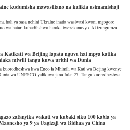
aine kudumisha mawasiliano na kufikia usimamishaji
Tiếng V
 hali ya sasa nchini Ukraine inatia wasiwasi kwani mgogoro
اردو
uo wa hatari kubadilishwa haraka iwezekanavyo. Akizungumza
a Ukraine wa Baraza la Usalama la Umoja wa Mataifa, Balozi Sun
o, kuwa na dhamira ya kisiasa, kuongeza kuaminiana kupitia
हिन्दी
a Katikati wa Beijing lapata nguvu hai mpya katika
iaka miwili tangu kuwa urithi wa Dunia
ya kuorodheshwa kwa Eneo la Mhimili wa Kati wa Beijing kwenye
 Dunia wa UNESCO yalikuwa jana Julai 27. Tangu kuorodheshwa
enye urefu wa kilomita 7.8 umeendelea kupata nguvu hai mpya,
wengi zaidi kujionea urithi wa kihistoria wa Beijing huku kukiwa na
fu wa kale na maisha ya kisasa, wakati huohuo ukileta Urithi huo
isha ya kila siku. Mhimili huo wa Kati wa Beijing wenye kutok
gazo zafanyika wakati wa kubaki siku 100 kabla ya
Maonesho ya 9 ya Uagizaji wa Bidhaa ya China