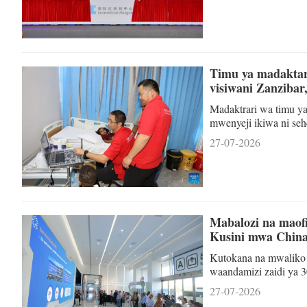
katibu mkuu wa kituo c
Timu ya madaktari
visiwani Zanzibar
Madaktrari wa timu y
mwenyeji ikiwa ni se
kliniki ya muda ya wa
27-07-2026
35 la timu ya madakta
SALAAM - Kundi la 35
iliendesha kliniki ya
Mabalozi na maof
Kusini mwa China
Kutokana na mwaliko 
waandamizi zaidi ya 
katika Mkoa wa Haina
27-07-2026
Katika ziara hiyo, wa