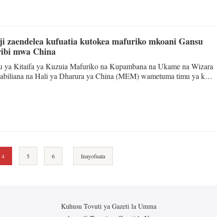
uria ya Hainan.
ji zaendelea kufuatia kutokea mafuriko mkoani Gansu
ibi mwa China
 ya Kitaifa ya Kuzuia Mafuriko na Kupambana na Ukame na Wizara
biliana na Hali ya Dharura ya China (MEM) wametuma timu ya kazi
 kaskazini magharibi mwa China jana Jumapili kuongoza juhudi za
ali ya mkoa huo baada ya mafuriko ya ghafla kusababisha vifo na
Usimamizi wa Kukabiliana na Hali ya Dharura imesema, makao makuu
 wa dharura wa kuzuia mafuriko wa Daraja la 4 kwa mkoa huo.
4
5
6
Inayofuata
Kuhusu Tovuti ya Gazeti la Umma