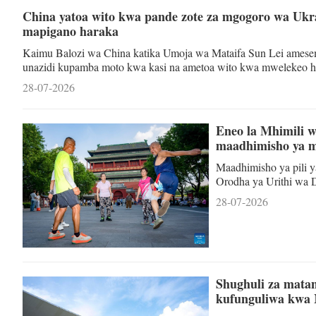
China yatoa wito kwa pande zote za mgogoro wa Ukr
mapigano haraka
Kaimu Balozi wa China katika Umoja wa Mataifa Sun Lei amesema
unazidi kupamba moto kwa kasi na ametoa wito kwa mwelekeo h
Jumatatu kwenye mkutano wa wazi wa dharura juu ya mgogoro w
28-07-2026
amesema China inatoa wito kwa pande zote kudumisha mawasilian
mazungumzo, kujenga
Eneo la Mhimili w
maadhimisho ya m
Maadhimisho ya pili 
Orodha ya Urithi wa
kwake, mhimili huo w
28-07-2026
ukivutia watembeleaji 
mchanganyiko wa usani
wa Dunia karibu na ma
Shughuli za matan
kufunguliwa kwa 