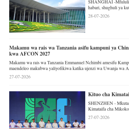
SHANGHAI -Mfululizo
habari, shughuli ya k
ya Kimataifa ya Uagiz
28-07-2026
Maonyesho na Mikutano
siku 100 kabla ya ku
Maonyesho ya 9 ya Ki
Shanghai
Makamu wa rais wa Tanzania asifu kampuni ya Chin
kwa AFCON 2027
Makamu wa rais wa Tanzania Emmanuel Nchimbi amesifu Kampu
maendeleo makubwa yaliyofikiwa katika ujenzi wa Uwanja wa A
Afrika (AFCON) 2027. Taarifa iliyotolewa jana Jumapili na Kit
27-07-2026
imesema, katika ziara ya ukaguzi, Nchimbi amesifu ubora wa kazi 
uko katika
Kituo cha Kimata
SHENZHEN - Mkutano 
Kimataifa cha Mikok
Jumapili. Wawakilishi 
27-07-2026
kituo hicho walihudhu
mpango wa mkakati na 