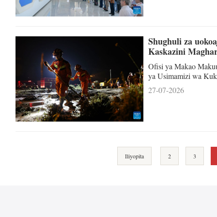
Bandari ya Biashara H
Shughuli za uokoa
Kaskazini Maghar
Ofisi ya Makao Makuu
ya Usimamizi wa Kuka
kwenda Mkoa wa Gansu
27-07-2026
kutoa msaada za serik
majeruhi. Wizara ya 
yameanzisha mwitikio
Iliyopita
2
3