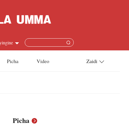
yingine
Picha
Video
Zaidi
h
Utamaduni
語
Teknolojia
s
l
Picha
язык