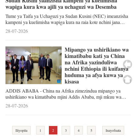
Sudan Kusini yaanzisha kampeni ya kuelimisha
2026 zimetunukiwa medali za
Kisayansi, Kiufundi na Kiteknolojia (SBSTTA-28)
wapiga kura kwa ajili ya uchaguzi wa Desemba
dhahabu na fedha kwenye hafla
umekutanisha wajumbe wa CBD kwa lengo la kutathmini
iliyofanyika Jumatatu wiki
mikakati inayolenga kuzuia na kurudisha nyuma upotevu wa sp
Tume ya Taifa ya Uchaguzi ya Sudan Kusini (NEC) imeanzisha
kampeni ya kuelimisha wapiga kura na raia kote nchini jana
Jumatatu, ili kufanya maandalizi kwa ajili ya uchaguzi mkuu
28-07-2026
utakaofanyika tarehe 22 Desemba, hatua ambayo ni sehemu ya
jitihada za maandalizi kwa ajili ya uchaguzi wa kwanza wa
kitaifa nchini humo tangu nchi hiyo ilipojipatia uhuru mwaka
Mipango ya ushirikiano wa
2011. Mwenyekiti wa NEC Abednego Akok Kacuol amesema,
kimatibabu kati ya China
kampeni hiyo inalenga kuelimisha watu wenye sifa ya kupiga
na Afrika yazinduliwa
kura juu ya mchakato wa kujiand
nchini Ethiopia ili kuifanya
huduma ya afya kuwa ya
kisasa
ADDIS ABABA - China na Afrika zimezindua mipango ya
ushirikiano wa kimatibabu mjini Addis Ababa, mji mkuu wa
Ethiopia jana Jumatatu, inayolenga kuzifanya huduma za afya ya
28-07-2026
umma barani humo kuwa za kisasa, ikiwa ni sehemu ya
kuzidisha mifumo ya ushirikiano wa kivitendo wa afya ya umma
kati ya China na Afrika. Hafla hiyo iliyoandaliwa kwa pamoja na
Hospitali ya Xiangya ya Chuo Kikuu cha Kusini Kati cha China,
Iliyopita
1
2
3
4
5
Inayofuata
Hospitali Kuu ya Silk Road ya Addis Ababa, na Muungano wa