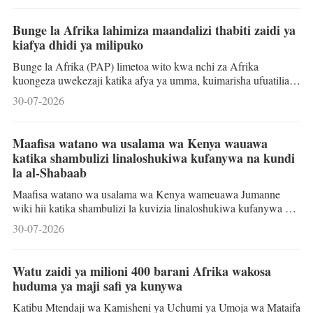
lugha ya Kichina limefunguliwa Cape Town, Afrika Kusini,
Jumanne wiki hii, likiwaleta pamoja wataalamu kujadili
Bunge la Afrika lahimiza maandalizi thabiti zaidi ya
maendeleo ya viwango vya elimu ya lugha ya Kichina na
kiafya dhidi ya milipuko
ujanibishaji wa ufundishaji. Kongamano hilo la siku mbili
limeandaliwa kwa pamoja na Chuo Kikuu cha Western
Bunge la Afrika (PAP) limetoa wito kwa nchi za Afrika
kuongeza uwekezaji katika afya ya umma, kuimarisha ufuatiliaji
wa magonjwa na kuongeza kasi ya uzalishaji wa ndani wa
30-07-2026
chanjo ili kukabiliana na milipuko inayoweza kutokea siku za
baadaye. Mwenyekiti wa Kamati ya Afya, Kazi na Masuala ya
Kijamii ya Bunge hilo, Frank Annoh-Dompreh ameyasema hayo
Maafisa watano wa usalama wa Kenya wauawa
jumanne wiki hii wakati wa mjadala wa bunge hilo mjini
katika shambulizi linaloshukiwa kufanywa na kundi
Johannesburg, Afrika Kusini kuhusu mlipuko wa Ebola barani
la al-Shabaab
Afrika. Amesema nchi za Afrika zinahi
Maafisa watano wa usalama wa Kenya wameuawa Jumanne
wiki hii katika shambulizi la kuvizia linaloshukiwa kufanywa na
wapiganaji wa kundi la al-Shabaab katika Kaunti ya Mandera
30-07-2026
karibu na mpaka wa nchi hiyo na Somalia. Polisi wamesema,
shambulizi hilo lilitokea katika eneo la El-Raamo huko Kutulo
kwenye Njia Kuu ya Ugavi ya Alungu, wakati gari la maafisa
Watu zaidi ya milioni 400 barani Afrika wakosa
hao lilipokanyaga kifaa cha kulipuka kilichotengenezwa kienyeji
huduma ya maji safi ya kunywa
(IED) kabla ya kushambuliwa kwa risasi na kusababisha vifo vya
maafisa usalama hao
Katibu Mtendaji wa Kamisheni ya Uchumi ya Umoja wa Mataifa