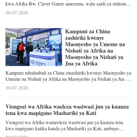
kwa Afrika Bw. Claver Gatete amesema, watu zaidi ya milioni
400 barani Afrika bado wanakosa njia ya kufikia huduma ya
30-07-2026
msingi ya maji safi ya kunywa, wakati watu zaidi ya milioni 700
katika bara hilo wanapoendelea kutokuwa na mifumo ya usafi
inayosimamiwa kwa usalama. Wakati akihutubia Mkutano wa 49
Kampuni za China
wa Kawaida wa Baraza la Utendaji la Umoja wa Afrika (AU)
zashiriki kwenye
Jumanne wiki hii mjini Addis Ababa, mji mkuu wa Ethiopia,
Maonyesho ya Umeme na
Bw. Gatete amesema hali hi
Nishati ya Afrika na
Maonyesho ya Nishati ya
Jua ya Afrika
Kampuni mbalimbali za China zinashiriki kwenye Maonyesho ya
Umeme na Nishati ya Afrika na Maonyesho ya Nishati ya Jua ya
Afrika yanayofanyika kuanzia Tarehe 29 hadi 31 Julai jijini
30-07-2026
Nairobi, Kenya. Kampuni hizo zinaonesha teknolojia mpya na
uvumbuzi katika umeme unaozalishwa kwa nishati ya jua,
uhifadhi wa nishati na zana na vifaa vya umeme ili kusaidia
Viongozi wa Afrika waeleza wasiwasi juu ya kuanza
kuhimiza miundombinu ya nishati barani Afrika ipandishwe
tena kwa mapigano Mashariki ya Kati
ngazi mpya.
Viongozi wa Afrika wameeleza wasiwasi juu ya kuanza tena
kwa mapigano katika kanda ya Mashariki ya Kati, ambayo
wamesema, yanachochea msukosuko mkubwa wa uchumi na