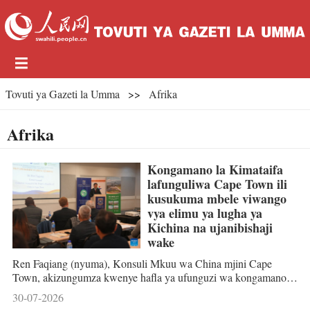
Tovuti ya Gazeti la Umma
>>
Afrika
Afrika
Kongamano la Kimataifa
lafunguliwa Cape Town ili
kusukuma mbele viwango
vya elimu ya lugha ya
Kichina na ujanibishaji
wake
Ren Faqiang (nyuma), Konsuli Mkuu wa China mjini Cape
Town, akizungumza kwenye hafla ya ufunguzi wa kongamano
mjini Cape Town, Afrika Kusini, Julai 28, 2026. (Xinhua/Wang
30-07-2026
Lei) CAPE TOWN - Kongamano la kimataifa kuhusu elimu ya