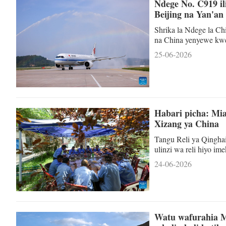
Ndege No. C919 il
Beijing na Yan'an
Shrika la Ndege la Ch
na China yenyewe kwe
wa Shaanxi, kaskazini
25-06-2026
limeshafungua njia ka
kama vile Jinggangshan
kuingiza msukumo kat
Habari picha: Mia
Xizang ya China
Tangu Reli ya Qinghai
ulinzi wa reli hiyo 
wa Xizang, mji ulio 
24-06-2026
reli ya urefu wa kilo
kuzuia watu na mifugo 
ya ajali kutokea kwe
Watu wafurahia M