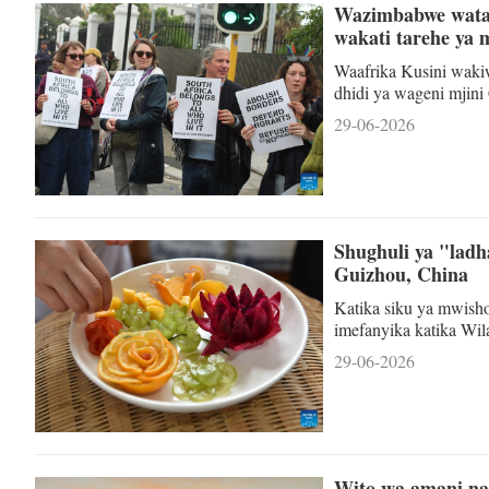
Wazimbabwe wata
wakati tarehe ya 
Waafrika Kusini wak
dhidi ya wageni mjini
Thebus/Xinhua) CAPE
29-06-2026
mdogo wa nchi yao mj
serikali, wakati hofu
yaliyopangwa kufanyi
kuondoka Af
Shughuli ya "ladha
Guizhou, China
Katika siku ya mwishon
imefanyika katika Wi
magharibi mwa China. 
29-06-2026
katika mashindano ya 
moss ya Shiqian na ma
kuonesha mali za urit
Wito wa amani na 