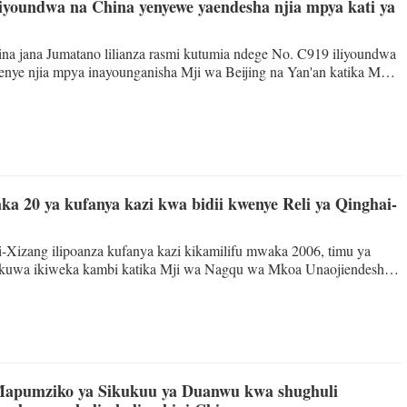
iyoundwa na China yenyewe yaendesha njia mpya kati ya
ina jana Jumatano lilianza rasmi kutumia ndege No. C919 iliyoundwa
nye njia mpya inayounganisha Mji wa Beijing na Yan'an katika Mkoa
 magharibi mwa China. Hadi sasa, shirika hilo la ndege
dhaa za anga kutoka Beijing hadi maeneo ya zamani ya mapinduzi
, Zunyi na Yan'an, likipanga kutoa safari za ndege 260 kila wiki, ili
ika maendeleo ya maeneo hayo.
ka 20 ya kufanya kazi kwa bidii kwenye Reli ya Qinghai-
-Xizang ilipoanza kufanya kazi kikamilifu mwaka 2006, timu ya
imekuwa ikiweka kambi katika Mji wa Nagqu wa Mkoa Unaojiendesha
kwenye mwinuko wa juu zaidi nchini China. Wanasimamia sehemu ya
mita 25, wakiwa na majukumu ya kutambua hatari zinazoweza kutokea,
kuingia kwenye reli, na kushiriki katika operesheni za uokoaji baada
nye njia hiyo. Kwa miaka 20, wameshinda changamoto
apumziko ya Sikukuu ya Duanwu kwa shughuli