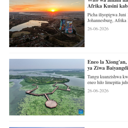
Afrika Kusini ka
Picha iliyopigwa Juni
Johannesburg, Afrik
Zikiwa zimebakia sik
26-06-2026
kufanyika kote Afrika
wanasema hawana nia y
mshikamano wa kijami
kundi linaloju
Eneo la Xiong'an,
ya Ziwa Baiyangd
Tangu kuanzishwa kwa
eneo hilo limepitia ju
udhibiti wa uchafuzi wa
26-06-2026
ikolojia na urejeshaji
mujibu wa vigezo vya
katika kiwango hicho 