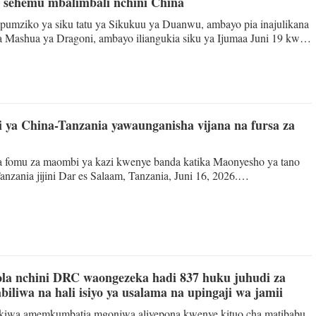
a sehemu mbalimbali nchini China
umziko ya siku tatu ya Sikukuu ya Duanwu, ambayo pia inajulikana
a Mashua ya Dragoni, ambayo iliangukia siku ya Ijumaa Juni 19 kwa
a hadi jana Jumapili, kupitia shughuli mbalimbali katika sehemu
na.
 ya China-Tanzania yawaunganisha vijana na fursa za
za fomu za maombi ya kazi kwenye banda katika Maonyesho ya tano
nzania jijini Dar es Salaam, Tanzania, Juni 16, 2026.
erman) DAR ES SALAAM - Asubuhi yenye manyunyu Jumanne,
anzania walimiminika katika Chuo Kikuu cha Dar es Salaam katika
a wa Tanzania. Walikusanyika kwa ajili ya Maonyesho ya tano ya
nia, shughuli ya siku moja iliyokutanisha watafuta kazi na waajiri
a nchini DRC waongezeka hadi 837 huku juhudi za
biliwa na hali isiyo ya usalama na upingaji wa jamii
kiwa amemkumbatia mgonjwa aliyepona kwenye kituo cha matibabu