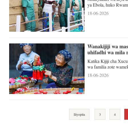
ya Ebola, huko Rwam
Juni 16, 2026. (Xinh
18-06-2026
katika Jamhuri ya Ki
na vifo vya watu 196
mlipuko huo unazidi 
jamii na ku
Wanakijiji wa mas
uhifadhi wa mila 
Katika Kijiji cha Xuc
wa familia zote wameku
ifikapo Sikukuu ya D
18-06-2026
vilivyoshonwa vya vic
watoto wavae, na kuwa
kuna wanakijiji wengi
Iliyopita
3
4