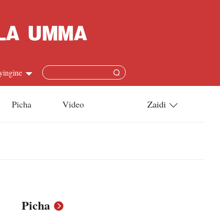
yingine
Picha
Video
Zaidi
h
Utamaduni
語
Teknolojia
s
l
Picha
язык