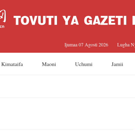
Ijumaa 07 Agosti 2026
Lugha N
中文
Kimataifa
Maoni
Uchumi
Jamii
Englis
日本
Françai
Españo
Русский 