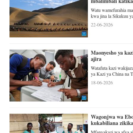
mbalimbali katik
Watu wamefurahia map
kwa jina la Sikukuu y
mwaka huu na kuendele
22-06-2026
mbalimbali nchini Chi
Maonyesho ya kazi
ajira
Watafuta kazi wakija
ya Kazi ya China na Ta
(Xinhua/Emmanuel H
18-06-2026
mamia ya vijana wa T
mji mkuu wa kibiashar
Kazi ya China na Tanza
kutoka sek
Wagonjwa wa Ebol
kukabiliana zikika
Mfanyakazi wa afya a