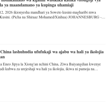
bla ya maandamano ya kupinga uhamiaji
Tiếng V
 12, 2026 ikionyesha mandhari ya Soweto kusini-magharibi mwa
a Kusini. (Picha na Shiraaz Mohamed/Xinhua) JOHANNESBURG -
اردو
u chache kabla ya maandamano ya kupinga uhamiaji yaliyopangwa
 Kusini Juni 30, wakazi wengi katika vitongoji vya Johannesburg
a kushiriki, wakisisitiza badala yake umuhimu wa amani,
हिन्दी
i, na utulivu wa kiuchumi. Maandamano hayo, yanayoandaliwa na
 China lashuhudia ufufukaji wa ajabu wa hali ya ikolojia
ian
 Eneo Jipya la Xiong'an nchini China, Ziwa Baiyangdian kwenye
hudi kubwa za urejeshaji wa hali ya ikolojia, ikiwa ni pamoja na
 mazingira, uchimbaji mifereji, ujazaji maji kwa ajili ya hali ya
 wa ardhi oevu. Ubora wa maji ya ziwa hilo ulifikia Daraja la III kwa
 ubora wa maji ya ardhi vya China mwaka 2021 na umebaki tulivu
kwa miaka mitano mfululizo.