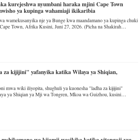
ka kurejeshwa nyumbani haraka mjini Cape Town
mwisho ya kupinga wahamiaji ikikaribia
عربي
iwa wamekusanyika nje ya Bunge kwa maandamano ya kupinga chuki
 Cape Town, Afrika Kusini, Juni 27, 2026. (Picha na Shakirah
한국
 TOWN – Wazimbabwe zaidi ya 500 wamekusanyika nje ya ubalozi
ini Cape Town wakitaka kurejeshwa nyumbani kwa usaidizi wa
Deutsc
 ikizidi kuongezeka juu ya maandamano ya kupinga wahamiaji
ka kesho Juni 30 ambayo yamesababisha raia wengi wa kigeni kutaka
Portugu
 za kijijini" yafanyika katika Wilaya ya Shiqian,
Italian
i mwa wiki iliyopita, shughuli ya kuonesha "ladha za kijijini"
Қазақ ті
laya ya Shiqian ya Mji wa Tongren, Mkoa wa Guizhou, kusini
Timu kutoka vijiji au maeneo ya wakazi zaidi ya 10 zimeshiriki
ภาษาไ
kupika vyakula kwa kutumia viungo vya kienyeji kama vile chai ya
zao ya kilimo ya majira ya hivi sasa. Watu walifanya maadamano ya
hi wa utamaduni usioshikika, kufanya mashindano ya burudan
Bahasa Me
Ελληνι
mshikamano wa kijamii wasikika katika vitongoji vya