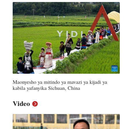
어
h
ês
o
Maonyesho ya mitindo ya mavazi ya kijadi ya
лі
kabila yafanyika Sichuan, China
ทย
Video
layu
κά