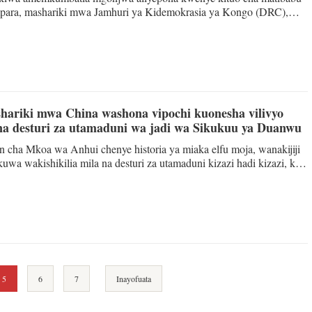
para, mashariki mwa Jamhuri ya Kidemokrasia ya Kongo (DRC),
ua) KINSHASA - Idadi ya wagonjwa wa Ebola waliothibitishwa
demokrasia ya Kongo (DRC) imeongezeka hadi 837, ikiwa ni pamoja
, huku mamlaka za afya na washirika wa kimataifa wakionya kwamba
kuwa mbaya kutokana na maambukizi ya mara kwa mara ndani ya
hariki mwa China washona vipochi kuonesha vilivyo
na desturi za utamaduni wa jadi wa Sikukuu ya Duanwu
un cha Mkoa wa Anhui chenye historia ya miaka elfu moja, wanakijiji
wa wakishikilia mila na desturi za utamaduni kizazi hadi kizazi, kila
uanwu, wazee na wazazi wa watoto wanawapa watoto wao viatu
hwa kama vya Chui na vipochi vilivyoshonwa vya mitishamba ili
takia kila la kheri katika ukuaji wao na maisha yao. Hadi sasa, bado
 hapa wanaoshikilia kushona vitu hivyo kwa mik
5
6
7
Inayofuata